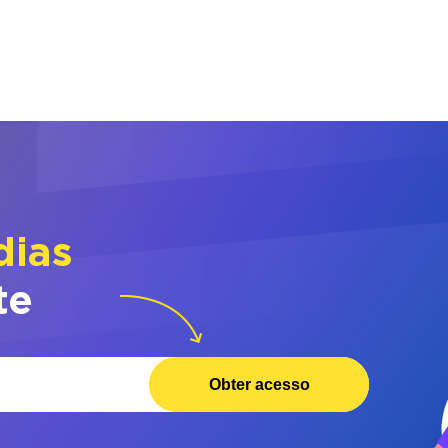
dias
te
Obter acesso