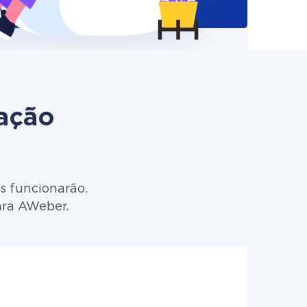
zação
s funcionarão.
ara AWeber.