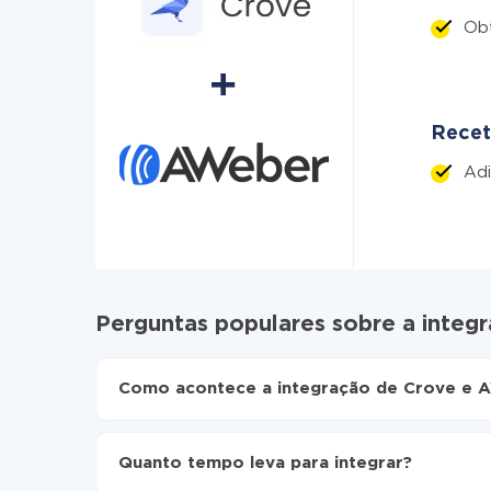
Ob
Recet
Adi
Perguntas populares sobre a integ
Como acontece a integração de Crove e 
Para começar é preciso
registar-se no ApiX-Dr
Escolha quais dados transferir de Crove para
Quanto tempo leva para integrar?
Ative a atualização automática
Agora os dados serão transferidos automati