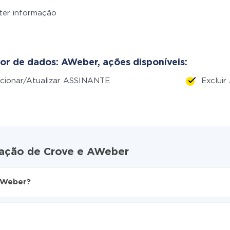
ter informação
or de dados: AWeber, ações disponíveis:
cionar/Atualizar ASSINANTE
Exclui
ração de Crove e AWeber
AWeber?
ive
 AWeber
camente de Crove para AWeber