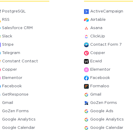
PostgreSQL
ActiveCampaign
RSS
Airtable
Salesforce CRM
Asana
Slack
ClickUp
Stripe
Contact Form 7
Telegram
Copper
Constant Contact
Ecwid
Copper
Elementor
Elementor
Facebook
Facebook
Formaloo
GetResponse
Gmail
Gmail
GoZen Forms
GoZen Forms
Google Ads
Google Analytics
Google Analytics
Google Calendar
Google Calendar