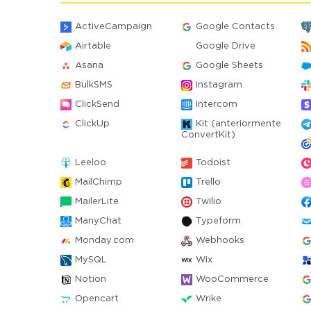
ActiveCampaign
Google Contacts
Airtable
Google Drive
Asana
Google Sheets
BulkSMS
Instagram
ClickSend
Intercom
ClickUp
Kit (anteriormente
ConvertKit)
Leeloo
Todoist
MailChimp
Trello
MailerLite
Twilio
ManyChat
Typeform
Monday.com
Webhooks
MySQL
Wix
Notion
WooCommerce
Opencart
Wrike