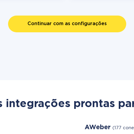
Continuar com as configurações
s integrações prontas par
AWeber
(177 cone