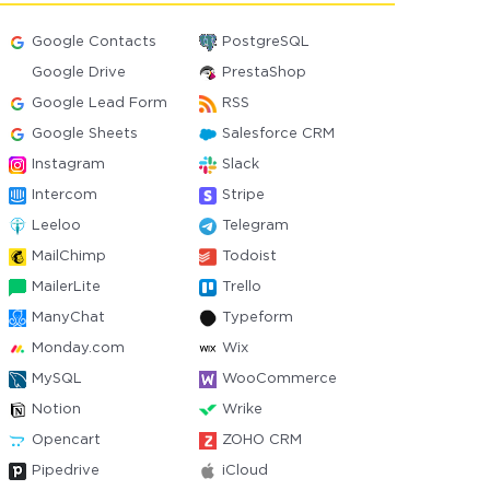
Google Contacts
PostgreSQL
Google Drive
PrestaShop
Google Lead Form
RSS
Google Sheets
Salesforce CRM
Instagram
Slack
Intercom
Stripe
Leeloo
Telegram
MailChimp
Todoist
MailerLite
Trello
ManyChat
Typeform
Monday.com
Wix
MySQL
WooCommerce
Notion
Wrike
Opencart
ZOHO CRM
Pipedrive
iCloud