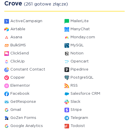
Crove
(261 gotowe złącze)
ActiveCampaign
MailerLite
Airtable
ManyChat
Asana
Monday.com
BulkSMS
MySQL
ClickSend
Notion
ClickUp
Opencart
Constant Contact
Pipedrive
Copper
PostgreSQL
Elementor
RSS
Facebook
Salesforce CRM
GetResponse
Slack
Gmail
Stripe
GoZen Forms
Telegram
Google Analytics
Todoist