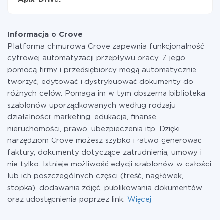
przekazywana z jednego z Twoich systemów do
drugiego za pośrednictwem naszej usługi. Jeśli
W tej chwili zakończyliśmy 296+ integracji oprócz
dysponujesz niewielką ilością danych miesięcznie,
Crove i AWeber
możesz bezpiecznie skorzystać z darmowej taryfy lub
Informacja o Crove
w razie potrzeby przełączyć się na płatną. Więcej
Platforma chmurowa Crove zapewnia funkcjonalność
informacji o
taryfach
.
cyfrowej automatyzacji przepływu pracy. Z jego
pomocą firmy i przedsiębiorcy mogą automatycznie
tworzyć, edytować i dystrybuować dokumenty do
różnych celów. Pomaga im w tym obszerna biblioteka
szablonów uporządkowanych według rodzaju
działalności: marketing, edukacja, finanse,
nieruchomości, prawo, ubezpieczenia itp. Dzięki
narzędziom Crove możesz szybko i łatwo generować
faktury, dokumenty dotyczące zatrudnienia, umowy i
nie tylko. Istnieje możliwość edycji szablonów w całości
lub ich poszczególnych części (treść, nagłówek,
stopka), dodawania zdjęć, publikowania dokumentów
oraz udostępnienia poprzez link.
Więcej