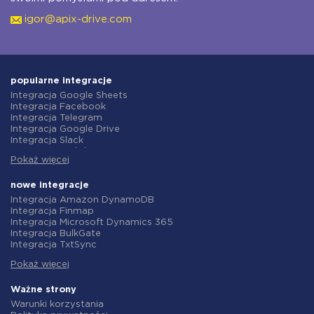
igor@apix-drive.com
popularne integracje
Integracja Google Sheets
Integracja Facebook
Integracja Telegram
Integracja Google Drive
Integracja Slack
Integracja MailChimp
Pokaż więcej
Integracja Gmail
Integracja Trello
Integracja ClickUp
nowe integracje
Integracja Airtable
Integracja Amazon DynamoDB
Integracja Google Contacts
Integracja Finmap
Integracja OpenAI (ChatGPT)
Integracja Microsoft Dynamics 365
Integracja Instagram
Integracja BulkGate
Integracja ActiveCampaign
Integracja TxtSync
Integracja Typeform
Integracja Wire2Air
Integracja Salesforce CRM
Pokaż więcej
Integracja Corezoid
Integracja Monday.com
Integracja Infobip
Integracja Notion
Integracja Instasent
Ważne strony
Integracja Stripe
Integracja AtomPark
Warunki korzystania
Integracja AWeber
Integracja TXTImpact