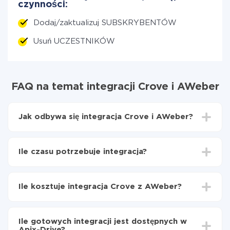
czynności:
Dodaj/zaktualizuj SUBSKRYBENTÓW
Usuń UCZESTNIKÓW
FAQ na temat integracji Crove i AWeber
Jak odbywa się integracja Crove i AWeber?
Najpierw
zarejestruj się w ApiX-Drive
Wybierz, jakie dane przenieść z Crove do AWeber
Ile czasu potrzebuje integracja?
Włącz aktualizację
Teraz dane będą automatycznie przesyłane z
W zależności od systemu, z którym będziesz
Crove do AWeber
integrować, czas konfiguracji może się różnić i wynosić
Ile kosztuje integracja Crove z AWeber?
od 5 do 30 minut. Konfiguracja zajmuje średnio 10-15
minut.
Za właśnie integrację nie musisz płacić nic, a cała
funkcjonalność jest dostępna we wszystkich taryfach.
Ile gotowych integracji jest dostępnych w
Płacisz tylko za ilość danych, która faktycznie jest
Apix-Drive?