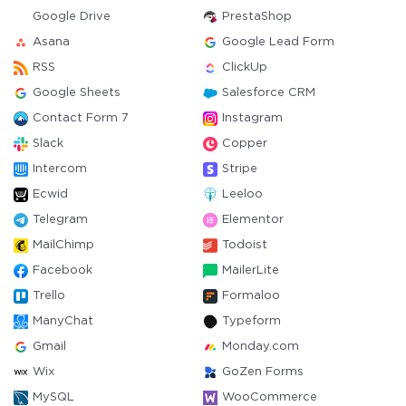
Google Drive
PrestaShop
Asana
Google Lead Form
RSS
ClickUp
Google Sheets
Salesforce CRM
Contact Form 7
Instagram
Slack
Copper
Intercom
Stripe
Ecwid
Leeloo
Telegram
Elementor
MailChimp
Todoist
Facebook
MailerLite
Trello
Formaloo
ManyChat
Typeform
Gmail
Monday.com
Wix
GoZen Forms
MySQL
WooCommerce