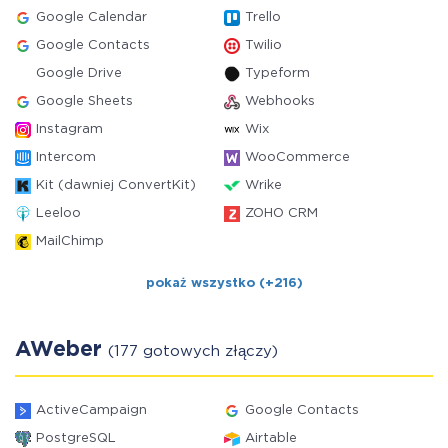
Google Calendar
Trello
Google Contacts
Twilio
Google Drive
Typeform
Google Sheets
Webhooks
Instagram
Wix
Intercom
WooCommerce
Kit (dawniej ConvertKit)
Wrike
Leeloo
ZOHO CRM
MailChimp
pokaż wszystko (+216)
AWeber
(177 gotowych złączy)
ActiveCampaign
Google Contacts
PostgreSQL
Airtable