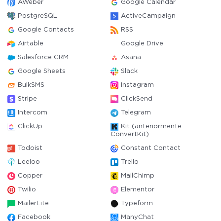
AWeber
Google Calendar
PostgreSQL
ActiveCampaign
Google Contacts
RSS
Airtable
Google Drive
Salesforce CRM
Asana
Google Sheets
Slack
BulkSMS
Instagram
Stripe
ClickSend
Intercom
Telegram
ClickUp
Kit (anteriormente
ConvertKit)
Todoist
Constant Contact
Leeloo
Trello
Copper
MailChimp
Twilio
Elementor
MailerLite
Typeform
Facebook
ManyChat