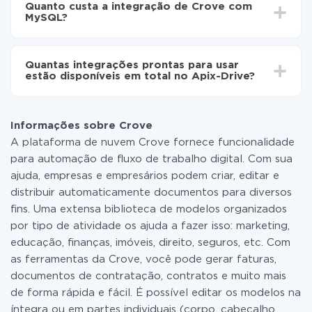
automaticamente de Crove para MySQL
Quanto custa a integração de Crove com
30 minutos. Em média, a configuração leva de 10 a 15
MySQL?
minutos.
Não é preciso pagar nada pela integração em si, e
todas as funcionalidades estão disponíveis em todas
Quantas integrações prontas para usar
as tarifas. Você paga apenas pela quantidade de
estão disponíveis em total no Apix-Drive?
dados que é realmente transferida de um de seus
sistemas para outro por meio do nosso serviço. Se
No momento, temos prontas para usar296 +
você tem uma pequena quantidade de dados por mês,
integrações, além de Crove e MySQL
pode usar com segurança um plano de tarifa gratuita
Informações sobre Crove
ou mudar para um de pago, se necessário. Mais
A plataforma de nuvem Crove fornece funcionalidade
detalhes sobre
tarifas
.
para automação de fluxo de trabalho digital. Com sua
ajuda, empresas e empresários podem criar, editar e
distribuir automaticamente documentos para diversos
fins. Uma extensa biblioteca de modelos organizados
por tipo de atividade os ajuda a fazer isso: marketing,
educação, finanças, imóveis, direito, seguros, etc. Com
as ferramentas da Crove, você pode gerar faturas,
documentos de contratação, contratos e muito mais
de forma rápida e fácil. É possível editar os modelos na
íntegra ou em partes individuais (corpo, cabeçalho,