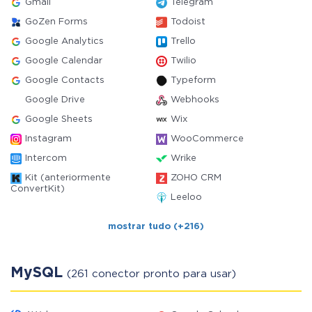
Gmail
Telegram
GoZen Forms
Todoist
Google Analytics
Trello
Google Calendar
Twilio
Google Contacts
Typeform
Google Drive
Webhooks
Google Sheets
Wix
Instagram
WooCommerce
Intercom
Wrike
Kit (anteriormente
ZOHO CRM
ConvertKit)
Leeloo
mostrar tudo (+216)
MySQL
(261 conector pronto para usar)