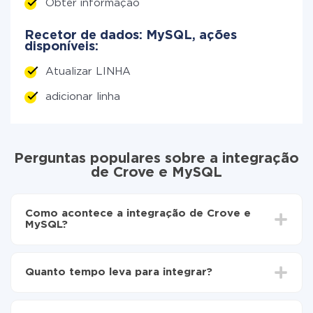
Obter informação
Recetor de dados: MySQL, ações
disponíveis:
Atualizar LINHA
adicionar linha
Perguntas populares sobre a integração
de Crove e MySQL
Como acontece a integração de Crove e
MySQL?
Para começar é preciso
registar-se no ApiX-Drive
Escolha quais dados transferir de Crove para
Quanto tempo leva para integrar?
MySQL
Ative a atualização automática
Dependendo do sistema com o qual você vai integrar,
Agora os dados serão transferidos
o tempo de configuração pode variar e estar entre 5 e