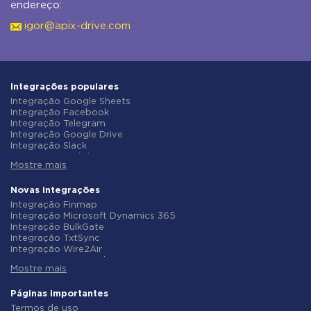
endereço:
igor@apix-drive.com
Integrações populares
Integração Google Sheets
Integração Facebook
Integração Telegram
Integração Google Drive
Integração Slack
Integração MailChimp
Mostre mais
Integração Gmail
Integração Trello
Integração ClickUp
Novas integrações
Integração Airtable
Integração Finmap
Integração Google Contacts
Integração Microsoft Dynamics 365
Integração OpenAI (ChatGPT)
Integração BulkGate
Integração Instagram
Integração TxtSync
Integração ActiveCampaign
Integração Wire2Air
Integração Typeform
Integração Corezoid
Integração Salesforce CRM
Mostre mais
Integração Infobip
Integração Monday.com
Integração Instasent
Integração Notion
Integração AtomPark
Páginas importantes
Integração Stripe
Integração TXTImpact
Termos de uso