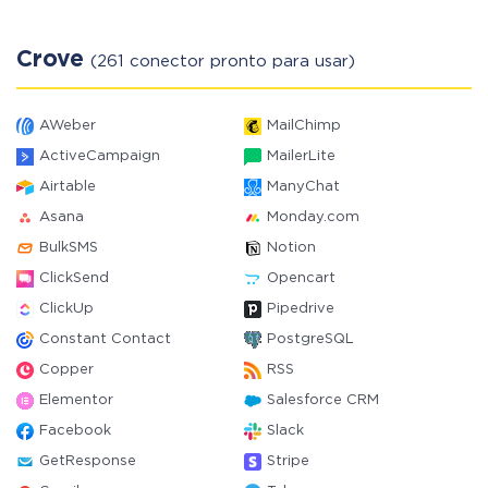
Crove
(261 conector pronto para usar)
AWeber
MailChimp
ActiveCampaign
MailerLite
Airtable
ManyChat
Asana
Monday.com
BulkSMS
Notion
ClickSend
Opencart
ClickUp
Pipedrive
Constant Contact
PostgreSQL
Copper
RSS
Elementor
Salesforce CRM
Facebook
Slack
GetResponse
Stripe