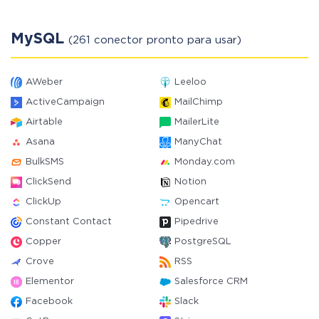
MySQL
(261 conector pronto para usar)
AWeber
Leeloo
ActiveCampaign
MailChimp
Airtable
MailerLite
Asana
ManyChat
BulkSMS
Monday.com
ClickSend
Notion
ClickUp
Opencart
Constant Contact
Pipedrive
Copper
PostgreSQL
Crove
RSS
Elementor
Salesforce CRM
Facebook
Slack