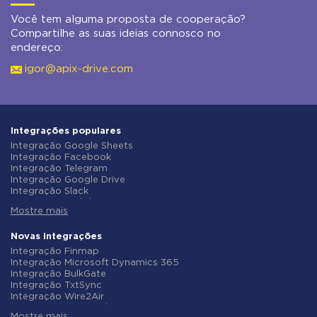
Você tem alguma proposta de cooperação?
Compartilhe as suas ideias connosco no
endereço:
igor@apix-drive.com
Integrações populares
Integração Google Sheets
Integração Facebook
Integração Telegram
Integração Google Drive
Integração Slack
Integração MailChimp
Mostre mais
Integração Gmail
Integração Trello
Integração ClickUp
Novas integrações
Integração Airtable
Integração Finmap
Integração Google Contacts
Integração Microsoft Dynamics 365
Integração OpenAI (ChatGPT)
Integração BulkGate
Integração Instagram
Integração TxtSync
Integração ActiveCampaign
Integração Wire2Air
Integração Typeform
Integração Corezoid
Integração Salesforce CRM
Mostre mais