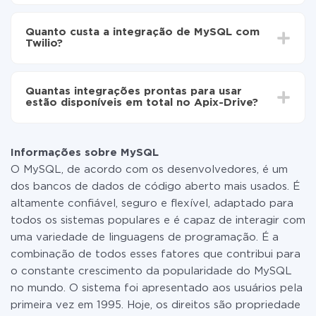
Ative a atualização automática
Dependendo do sistema com o qual você vai integrar,
Agora os dados serão transferidos
o tempo de configuração pode variar e estar entre 5 e
automaticamente de MySQL para Twilio
Quanto custa a integração de MySQL com
30 minutos. Em média, a configuração leva de 10 a 15
Twilio?
minutos.
Não é preciso pagar nada pela integração em si, e
todas as funcionalidades estão disponíveis em todas
Quantas integrações prontas para usar
as tarifas. Você paga apenas pela quantidade de
estão disponíveis em total no Apix-Drive?
dados que é realmente transferida de um de seus
sistemas para outro por meio do nosso serviço. Se
No momento, temos prontas para usar296 +
você tem uma pequena quantidade de dados por mês,
integrações, além de MySQL e Twilio
pode usar com segurança um plano de tarifa gratuita
Informações sobre MySQL
ou mudar para um de pago, se necessário. Mais
O MySQL, de acordo com os desenvolvedores, é um
detalhes sobre
tarifas
.
dos bancos de dados de código aberto mais usados. É
altamente confiável, seguro e flexível, adaptado para
todos os sistemas populares e é capaz de interagir com
uma variedade de linguagens de programação. É a
combinação de todos esses fatores que contribui para
o constante crescimento da popularidade do MySQL
no mundo. O sistema foi apresentado aos usuários pela
primeira vez em 1995. Hoje, os direitos são propriedade