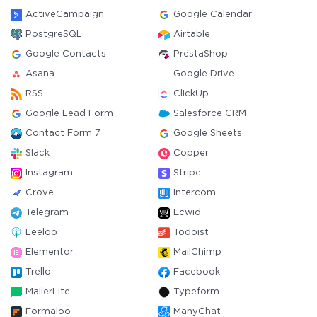
ActiveCampaign
Google Calendar
PostgreSQL
Airtable
Google Contacts
PrestaShop
Asana
Google Drive
RSS
ClickUp
Google Lead Form
Salesforce CRM
Contact Form 7
Google Sheets
Slack
Copper
Instagram
Stripe
Crove
Intercom
Telegram
Ecwid
Leeloo
Todoist
Elementor
MailChimp
Trello
Facebook
MailerLite
Typeform
Formaloo
ManyChat