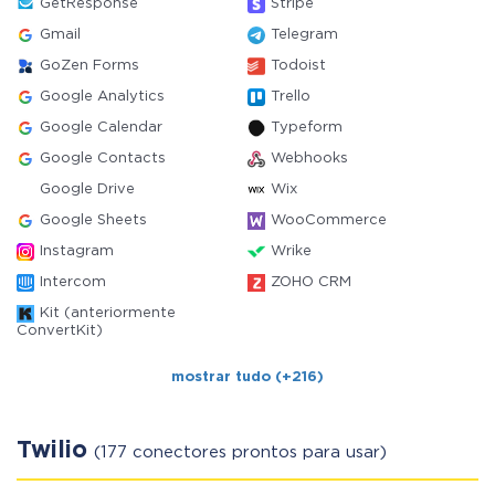
GetResponse
Stripe
Gmail
Telegram
GoZen Forms
Todoist
Google Analytics
Trello
Google Calendar
Typeform
Google Contacts
Webhooks
Google Drive
Wix
Google Sheets
WooCommerce
Instagram
Wrike
Intercom
ZOHO CRM
Kit (anteriormente
ConvertKit)
mostrar tudo (+216)
Twilio
(177 conectores prontos para usar)