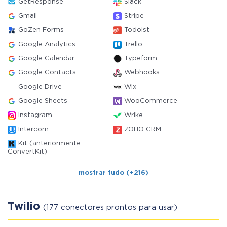
GetResponse
Slack
Gmail
Stripe
GoZen Forms
Todoist
Google Analytics
Trello
Google Calendar
Typeform
Google Contacts
Webhooks
Google Drive
Wix
Google Sheets
WooCommerce
Instagram
Wrike
Intercom
ZOHO CRM
Kit (anteriormente
ConvertKit)
mostrar tudo (+216)
Twilio
(177 conectores prontos para usar)