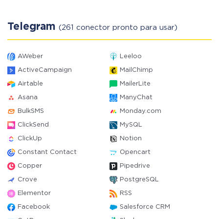
Telegram
(261 conector pronto para usar)
AWeber
Leeloo
ActiveCampaign
MailChimp
Airtable
MailerLite
Asana
ManyChat
BulkSMS
Monday.com
ClickSend
MySQL
ClickUp
Notion
Constant Contact
Opencart
Copper
Pipedrive
Crove
PostgreSQL
Elementor
RSS
Facebook
Salesforce CRM