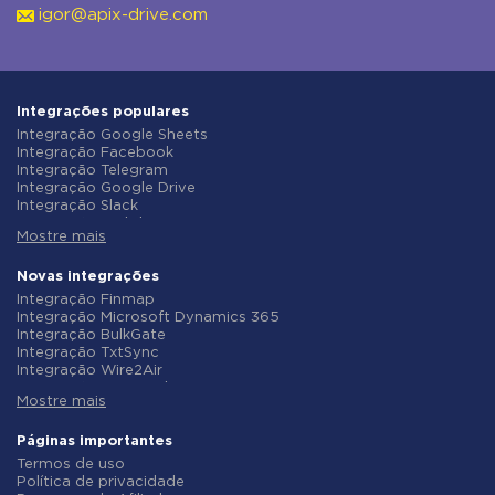
igor@apix-drive.com
Integrações populares
Integração Google Sheets
Integração Facebook
Integração Telegram
Integração Google Drive
Integração Slack
Integração MailChimp
Mostre mais
Integração Gmail
Integração Trello
Integração ClickUp
Novas integrações
Integração Airtable
Integração Finmap
Integração Google Contacts
Integração Microsoft Dynamics 365
Integração OpenAI (ChatGPT)
Integração BulkGate
Integração Instagram
Integração TxtSync
Integração ActiveCampaign
Integração Wire2Air
Integração Typeform
Integração Corezoid
Integração Salesforce CRM
Mostre mais
Integração Infobip
Integração Monday.com
Integração Instasent
Integração Notion
Integração AtomPark
Páginas importantes
Integração Stripe
Integração TXTImpact
Termos de uso
Integração AWeber
Integração Campaign Monitor
Política de privacidade
Integração Asana
Integração CM.com