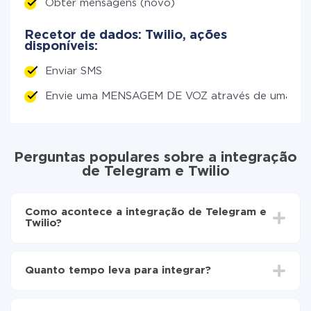
Obter mensagens (novo)
Recetor de dados: Twilio, ações
disponíveis:
Enviar SMS
Envie uma MENSAGEM DE VOZ através de uma c
Perguntas populares sobre a integração
de Telegram e Twilio
Como acontece a integração de Telegram e
Twilio?
Para começar é preciso
registar-se no ApiX-Drive
Escolha quais dados transferir de Telegram para
Quanto tempo leva para integrar?
Twilio
Ative a atualização automática
Dependendo do sistema com o qual você vai integrar,
Agora os dados serão transferidos
o tempo de configuração pode variar e estar entre 5 e