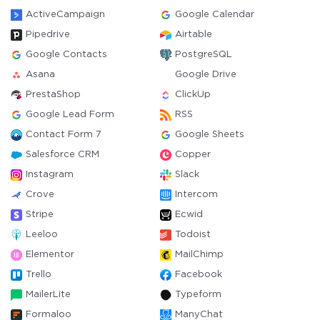
ActiveCampaign
Google Calendar
Pipedrive
Airtable
Google Contacts
PostgreSQL
Asana
Google Drive
PrestaShop
ClickUp
Google Lead Form
RSS
Contact Form 7
Google Sheets
Salesforce CRM
Copper
Instagram
Slack
Crove
Intercom
Stripe
Ecwid
Leeloo
Todoist
Elementor
MailChimp
Trello
Facebook
MailerLite
Typeform
Formaloo
ManyChat