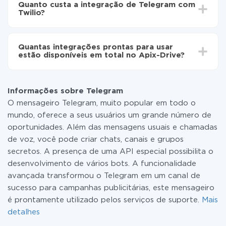
automaticamente de Telegram para Twilio
Quanto custa a integração de Telegram com
30 minutos. Em média, a configuração leva de 10 a 15
Twilio?
minutos.
Não é preciso pagar nada pela integração em si, e
todas as funcionalidades estão disponíveis em todas
Quantas integrações prontas para usar
as tarifas. Você paga apenas pela quantidade de
estão disponíveis em total no Apix-Drive?
dados que é realmente transferida de um de seus
sistemas para outro por meio do nosso serviço. Se
No momento, temos prontas para usar296 +
você tem uma pequena quantidade de dados por mês,
integrações, além de Telegram e Twilio
pode usar com segurança um plano de tarifa gratuita
Informações sobre Telegram
ou mudar para um de pago, se necessário. Mais
O mensageiro Telegram, muito popular em todo o
detalhes sobre
tarifas
.
mundo, oferece a seus usuários um grande número de
oportunidades. Além das mensagens usuais e chamadas
de voz, você pode criar chats, canais e grupos
secretos. A presença de uma API especial possibilita o
desenvolvimento de vários bots. A funcionalidade
avançada transformou o Telegram em um canal de
sucesso para campanhas publicitárias, este mensageiro
é prontamente utilizado pelos serviços de suporte.
Mais
detalhes