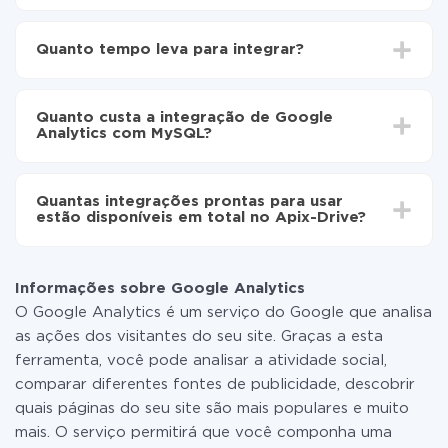
Para começar é preciso
registar-se no ApiX-Drive
Escolha quais dados transferir de Google Analytics
Quanto tempo leva para integrar?
para MySQL
Ative a atualização automática
Dependendo do sistema com o qual você vai integrar,
Agora os dados serão transferidos
o tempo de configuração pode variar e estar entre 5 e
automaticamente de Google Analytics para MySQL
Quanto custa a integração de Google
30 minutos. Em média, a configuração leva de 10 a 15
Analytics com MySQL?
minutos.
Não é preciso pagar nada pela integração em si, e
todas as funcionalidades estão disponíveis em todas
Quantas integrações prontas para usar
as tarifas. Você paga apenas pela quantidade de
estão disponíveis em total no Apix-Drive?
dados que é realmente transferida de um de seus
sistemas para outro por meio do nosso serviço. Se
No momento, temos prontas para usar296 +
você tem uma pequena quantidade de dados por mês,
integrações, além de Google Analytics e MySQL
pode usar com segurança um plano de tarifa gratuita
Informações sobre Google Analytics
ou mudar para um de pago, se necessário. Mais
O Google Analytics é um serviço do Google que analisa
detalhes sobre
tarifas
.
as ações dos visitantes do seu site. Graças a esta
ferramenta, você pode analisar a atividade social,
comparar diferentes fontes de publicidade, descobrir
quais páginas do seu site são mais populares e muito
mais. O serviço permitirá que você componha uma