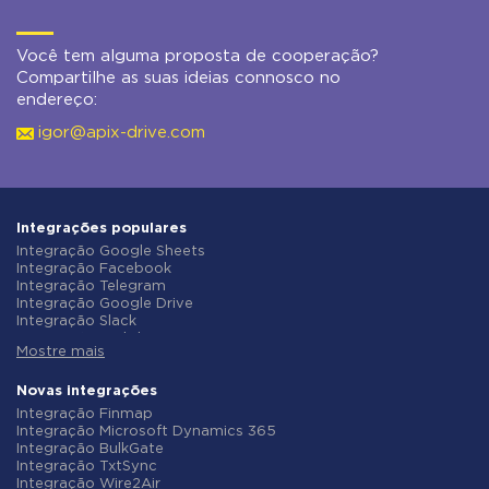
Você tem alguma proposta de cooperação?
Compartilhe as suas ideias connosco no
endereço:
igor@apix-drive.com
Integrações populares
Integração Google Sheets
Integração Facebook
Integração Telegram
Integração Google Drive
Integração Slack
Integração MailChimp
Mostre mais
Integração Gmail
Integração Trello
Integração ClickUp
Novas integrações
Integração Airtable
Integração Finmap
Integração Google Contacts
Integração Microsoft Dynamics 365
Integração OpenAI (ChatGPT)
Integração BulkGate
Integração Instagram
Integração TxtSync
Integração ActiveCampaign
Integração Wire2Air