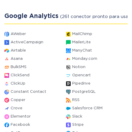
Google Analytics
(261 conector pronto para usar)
AWeber
MailChimp
ActiveCampaign
MailerLite
Airtable
ManyChat
Asana
Monday.com
BulkSMS
Notion
ClickSend
Opencart
ClickUp
Pipedrive
Constant Contact
PostgreSQL
Copper
RSS
Crove
Salesforce CRM
Elementor
Slack
Facebook
Stripe