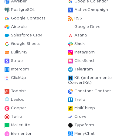
AWeber
Google Calendar
PostgreSQL
ActiveCampaign
Google Contacts
RSS
Airtable
Google Drive
Salesforce CRM
Asana
Google Sheets
Slack
BulkSMS
Instagram
Stripe
ClickSend
Intercom
Telegram
ClickUp
Kit (anteriormente
ConvertKit)
Todoist
Constant Contact
Leeloo
Trello
Copper
MailChimp
Twilio
Crove
MailerLite
Typeform
Elementor
ManyChat