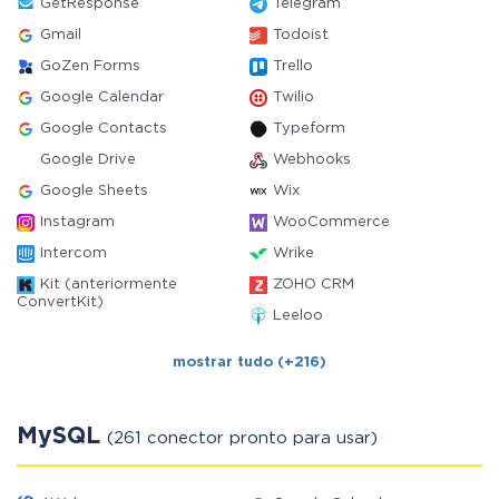
GetResponse
Telegram
Gmail
Todoist
GoZen Forms
Trello
Google Calendar
Twilio
Google Contacts
Typeform
Google Drive
Webhooks
Google Sheets
Wix
Instagram
WooCommerce
Intercom
Wrike
Kit (anteriormente
ZOHO CRM
ConvertKit)
Leeloo
mostrar tudo (+216)
MySQL
(261 conector pronto para usar)