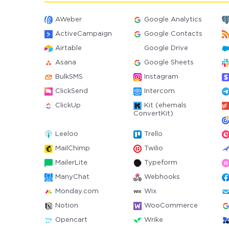
AWeber
Google Analytics
ActiveCampaign
Google Contacts
Airtable
Google Drive
Asana
Google Sheets
BulkSMS
Instagram
ClickSend
Intercom
ClickUp
Kit (ehemals
ConvertKit)
Leeloo
Trello
MailChimp
Twilio
MailerLite
Typeform
ManyChat
Webhooks
Monday.com
Wix
Notion
WooCommerce
Opencart
Wrike