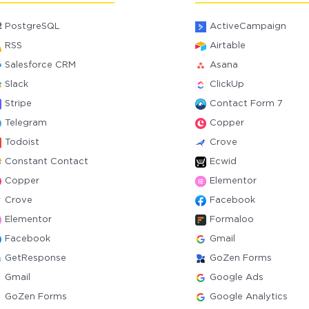
PostgreSQL
ActiveCampaign
RSS
Airtable
Salesforce CRM
Asana
Slack
ClickUp
Stripe
Contact Form 7
Telegram
Copper
Todoist
Crove
Constant Contact
Ecwid
Copper
Elementor
Crove
Facebook
Elementor
Formaloo
Facebook
Gmail
GetResponse
GoZen Forms
Gmail
Google Ads
GoZen Forms
Google Analytics