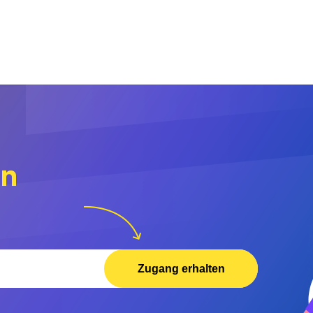
rn
Zugang erhalten