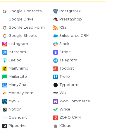
Google Contacts
PostgreSQL
Google Drive
PrestaShop
Google Lead Form
RSS
Google Sheets
Salesforce CRM
Instagram
Slack
Intercom
Stripe
Leeloo
Telegram
MailChimp
Todoist
MailerLite
Trello
ManyChat
Typeform
Monday.com
Wix
MySQL
WooCommerce
Notion
Wrike
Opencart
ZOHO CRM
Pipedrive
iCloud