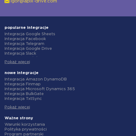
igor@apix-drive.com
popularne integracje
Integracja Google Sheets
Integracja Facebook
Integracja Telegram
Integracja Google Drive
Integracja Slack
Integracja MailChimp
Pokaż więcej
Integracja Gmail
Integracja Trello
Integracja ClickUp
nowe integracje
Integracja Airtable
Integracja Amazon DynamoDB
Integracja Google Contacts
Integracja Finmap
Integracja OpenAI (ChatGPT)
Integracja Microsoft Dynamics 365
Integracja Instagram
Integracja BulkGate
Integracja ActiveCampaign
Integracja TxtSync
Integracja Typeform
Integracja Wire2Air
Integracja Salesforce CRM
Pokaż więcej
Integracja Corezoid
Integracja Monday.com
Integracja Infobip
Integracja Notion
Integracja Instasent
Ważne strony
Integracja Stripe
Integracja AtomPark
Warunki korzystania
Integracja AWeber
Integracja TXTImpact
Polityka prywatności
Integracja Asana
Integracja Campaign Monitor
Program partnerski