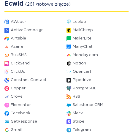
Ecwid
(261 gotowe złącze)
AWeber
Leeloo
ActiveCampaign
MailChimp
Airtable
MailerLite
Asana
ManyChat
BulkSMS
Monday.com
ClickSend
Notion
ClickUp
Opencart
Constant Contact
Pipedrive
Copper
PostgreSQL
Crove
RSS
Elementor
Salesforce CRM
Facebook
Slack
GetResponse
Stripe
Gmail
Telegram