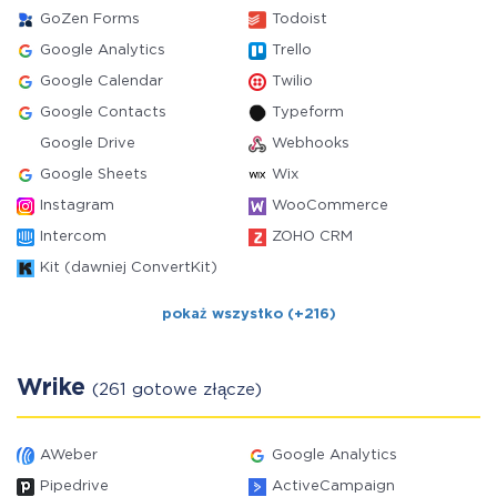
GoZen Forms
Todoist
Google Analytics
Trello
Google Calendar
Twilio
Google Contacts
Typeform
Google Drive
Webhooks
Google Sheets
Wix
Instagram
WooCommerce
Intercom
ZOHO CRM
Kit (dawniej ConvertKit)
pokaż wszystko (+216)
Wrike
(261 gotowe złącze)
AWeber
Google Analytics
Pipedrive
ActiveCampaign