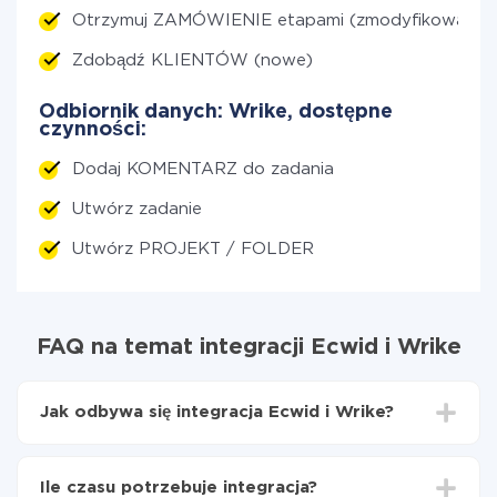
Otrzymuj ZAMÓWIENIE etapami (zmodyfikowane)
Zdobądź KLIENTÓW (nowe)
Odbiornik danych: Wrike, dostępne
czynności:
Dodaj KOMENTARZ do zadania
Utwórz zadanie
Utwórz PROJEKT / FOLDER
FAQ na temat integracji Ecwid i Wrike
Jak odbywa się integracja Ecwid i Wrike?
Najpierw
zarejestruj się w ApiX-Drive
Wybierz, jakie dane przenieść z Ecwid do Wrike
Ile czasu potrzebuje integracja?
Włącz aktualizację