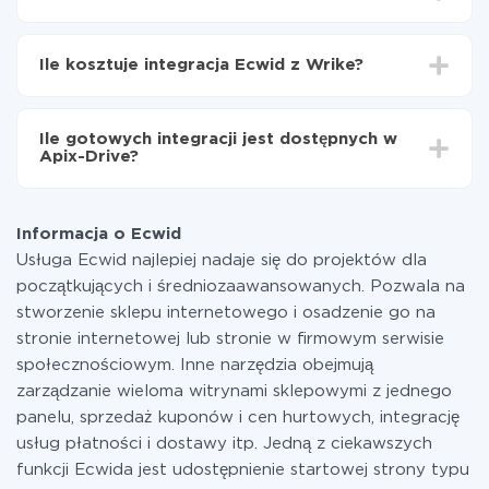
Teraz dane będą automatycznie przesyłane z
W zależności od systemu, z którym będziesz
Ecwid do Wrike
integrować, czas konfiguracji może się różnić i wynosić
Ile kosztuje integracja Ecwid z Wrike?
od 5 do 30 minut. Konfiguracja zajmuje średnio 10-15
minut.
Za właśnie integrację nie musisz płacić nic, a cała
funkcjonalność jest dostępna we wszystkich taryfach.
Ile gotowych integracji jest dostępnych w
Płacisz tylko za ilość danych, która faktycznie jest
Apix-Drive?
przekazywana z jednego z Twoich systemów do
drugiego za pośrednictwem naszej usługi. Jeśli
W tej chwili zakończyliśmy 296+ integracji oprócz
dysponujesz niewielką ilością danych miesięcznie,
Ecwid i Wrike
możesz bezpiecznie skorzystać z darmowej taryfy lub
Informacja o Ecwid
w razie potrzeby przełączyć się na płatną. Więcej
Usługa Ecwid najlepiej nadaje się do projektów dla
informacji o
taryfach
.
początkujących i średniozaawansowanych. Pozwala na
stworzenie sklepu internetowego i osadzenie go na
stronie internetowej lub stronie w firmowym serwisie
społecznościowym. Inne narzędzia obejmują
zarządzanie wieloma witrynami sklepowymi z jednego
panelu, sprzedaż kuponów i cen hurtowych, integrację
usług płatności i dostawy itp. Jedną z ciekawszych
funkcji Ecwida jest udostępnienie startowej strony typu