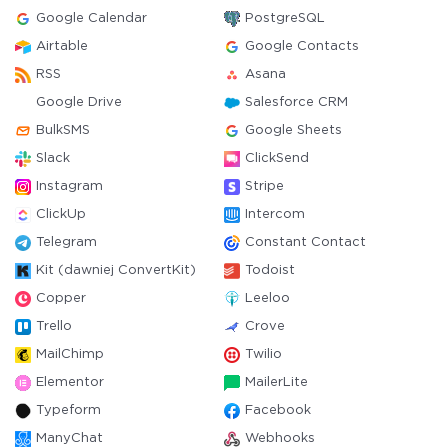
Google Calendar
PostgreSQL
Airtable
Google Contacts
RSS
Asana
Google Drive
Salesforce CRM
BulkSMS
Google Sheets
Slack
ClickSend
Instagram
Stripe
ClickUp
Intercom
Telegram
Constant Contact
Kit (dawniej ConvertKit)
Todoist
Copper
Leeloo
Trello
Crove
MailChimp
Twilio
Elementor
MailerLite
Typeform
Facebook
ManyChat
Webhooks