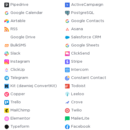
Pipedrive
ActiveCampaign
Google Calendar
PostgreSQL
Airtable
Google Contacts
RSS
Asana
Google Drive
Salesforce CRM
BulkSMS
Google Sheets
Slack
ClickSend
Instagram
Stripe
ClickUp
Intercom
Telegram
Constant Contact
Kit (dawniej ConvertKit)
Todoist
Copper
Leeloo
Trello
Crove
MailChimp
Twilio
Elementor
MailerLite
Typeform
Facebook