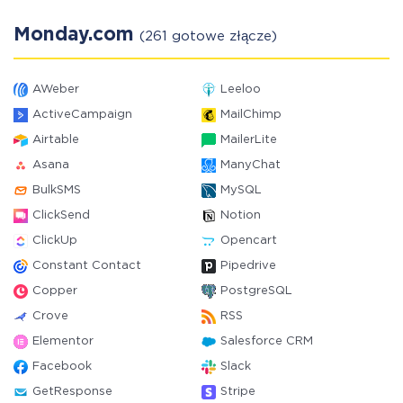
Monday.com
(261 gotowe złącze)
AWeber
Leeloo
ActiveCampaign
MailChimp
Airtable
MailerLite
Asana
ManyChat
BulkSMS
MySQL
ClickSend
Notion
ClickUp
Opencart
Constant Contact
Pipedrive
Copper
PostgreSQL
Crove
RSS
Elementor
Salesforce CRM
Facebook
Slack
GetResponse
Stripe