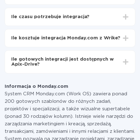
Najpierw
zarejestruj się w ApiX-Drive
Wybierz, jakie dane przenieść z Monday.com do
Ile czasu potrzebuje integracja?
Wrike
Włącz aktualizację
W zależności od systemu, z którym będziesz
Teraz dane będą automatycznie przesyłane z
integrować, czas konfiguracji może się różnić i wynosić
Monday.com do Wrike
Ile kosztuje integracja Monday.com z Wrike?
od 5 do 30 minut. Konfiguracja zajmuje średnio 10-15
minut.
Za właśnie integrację nie musisz płacić nic, a cała
funkcjonalność jest dostępna we wszystkich taryfach.
Ile gotowych integracji jest dostępnych w
Płacisz tylko za ilość danych, która faktycznie jest
Apix-Drive?
przekazywana z jednego z Twoich systemów do
drugiego za pośrednictwem naszej usługi. Jeśli
W tej chwili zakończyliśmy 296+ integracji oprócz
dysponujesz niewielką ilością danych miesięcznie,
Monday.com i Wrike
możesz bezpiecznie skorzystać z darmowej taryfy lub
Informacja o Monday.com
w razie potrzeby przełączyć się na płatną. Więcej
System CRM Monday.com (Work OS) zawiera ponad
informacji o
taryfach
.
200 gotowych szablonów do różnych zadań,
projektów i specjalizacji, a także wizualne supertabele
(ponad 30 rodzajów kolumn). Istnieje wiele narzędzi do
zarządzania marketingiem i kreacją, sprzedażą,
transakcjami, zamówieniami i innymi relacjami z klientami.
System pozwala na zarządzanie projektami, zarządzanie