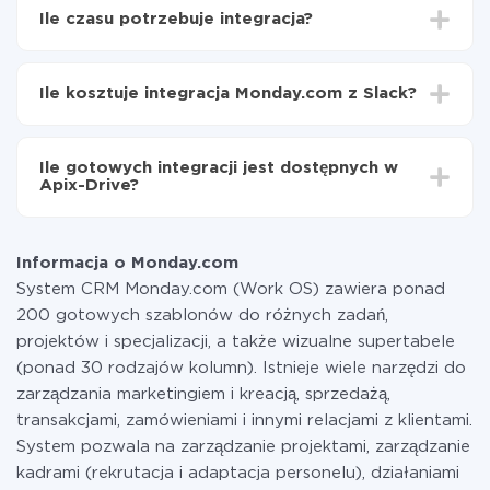
Wybierz, jakie dane przenieść z Monday.com do
Ile czasu potrzebuje integracja?
Slack
Włącz aktualizację
W zależności od systemu, z którym będziesz
Teraz dane będą automatycznie przesyłane z
integrować, czas konfiguracji może się różnić i wynosić
Monday.com do Slack
Ile kosztuje integracja Monday.com z Slack?
od 5 do 30 minut. Konfiguracja zajmuje średnio 10-15
minut.
Za właśnie integrację nie musisz płacić nic, a cała
funkcjonalność jest dostępna we wszystkich taryfach.
Ile gotowych integracji jest dostępnych w
Płacisz tylko za ilość danych, która faktycznie jest
Apix-Drive?
przekazywana z jednego z Twoich systemów do
drugiego za pośrednictwem naszej usługi. Jeśli
W tej chwili zakończyliśmy 296+ integracji oprócz
dysponujesz niewielką ilością danych miesięcznie,
Monday.com i Slack
możesz bezpiecznie skorzystać z darmowej taryfy lub
Informacja o Monday.com
w razie potrzeby przełączyć się na płatną. Więcej
System CRM Monday.com (Work OS) zawiera ponad
informacji o
taryfach
.
200 gotowych szablonów do różnych zadań,
projektów i specjalizacji, a także wizualne supertabele
(ponad 30 rodzajów kolumn). Istnieje wiele narzędzi do
zarządzania marketingiem i kreacją, sprzedażą,
transakcjami, zamówieniami i innymi relacjami z klientami.
System pozwala na zarządzanie projektami, zarządzanie
kadrami (rekrutacja i adaptacja personelu), działaniami