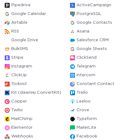
Pipedrive
ActiveCampaign
Google Calendar
PostgreSQL
Airtable
Google Contacts
RSS
Asana
Google Drive
Salesforce CRM
BulkSMS
Google Sheets
Stripe
ClickSend
Instagram
Telegram
ClickUp
Intercom
Todoist
Constant Contact
Kit (dawniej ConvertKit)
Trello
Copper
Leeloo
Twilio
Crove
MailChimp
Typeform
Elementor
MailerLite
Webhooks
Facebook