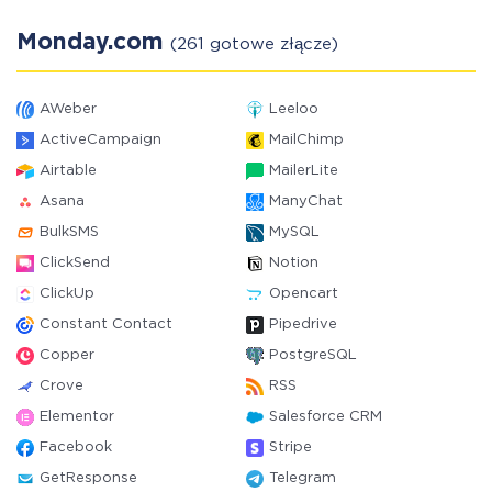
Monday.com
(261 gotowe złącze)
AWeber
Leeloo
ActiveCampaign
MailChimp
Airtable
MailerLite
Asana
ManyChat
BulkSMS
MySQL
ClickSend
Notion
ClickUp
Opencart
Constant Contact
Pipedrive
Copper
PostgreSQL
Crove
RSS
Elementor
Salesforce CRM
Facebook
Stripe
GetResponse
Telegram