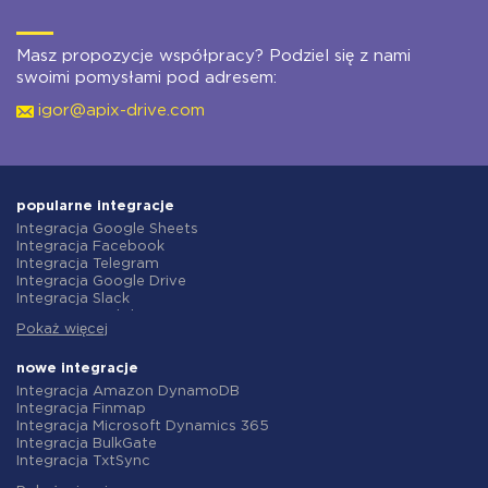
Masz propozycje współpracy? Podziel się z nami
swoimi pomysłami pod adresem:
igor@apix-drive.com
popularne integracje
Integracja Google Sheets
Integracja Facebook
Integracja Telegram
Integracja Google Drive
Integracja Slack
Integracja MailChimp
Pokaż więcej
Integracja Gmail
Integracja Trello
Integracja ClickUp
nowe integracje
Integracja Airtable
Integracja Amazon DynamoDB
Integracja Google Contacts
Integracja Finmap
Integracja OpenAI (ChatGPT)
Integracja Microsoft Dynamics 365
Integracja Instagram
Integracja BulkGate
Integracja ActiveCampaign
Integracja TxtSync
Integracja Typeform
Integracja Wire2Air