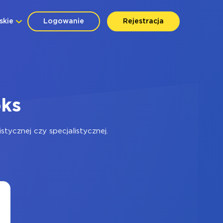
skie
Logowanie
Rejestracja
oks
ycznej czy specjalistycznej.