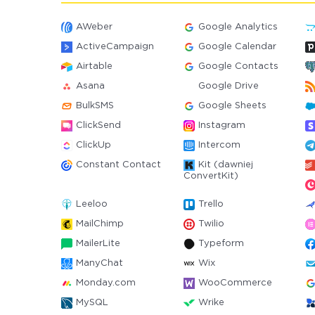
AWeber
Google Analytics
ActiveCampaign
Google Calendar
Airtable
Google Contacts
Asana
Google Drive
BulkSMS
Google Sheets
ClickSend
Instagram
ClickUp
Intercom
Constant Contact
Kit (dawniej
ConvertKit)
Leeloo
Trello
MailChimp
Twilio
MailerLite
Typeform
ManyChat
Wix
Monday.com
WooCommerce
MySQL
Wrike