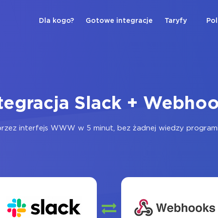
Dla kogo?
Gotowe integracje
Taryfy
Pol
tegracja Slack + Webho
rzez interfejs WWW w 5 minut, bez żadnej wiedzy programist