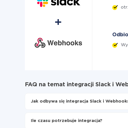
ot
Odbio
Wyś
FAQ na temat integracji Slack i W
Jak odbywa się integracja Slack i Webhook
Najpierw
zarejestruj się w ApiX-Drive
Wybierz, jakie dane przenieść z Slack do Web
Ile czasu potrzebuje integracja?
Włącz aktualizację
Teraz dane będą automatycznie przesyłane z