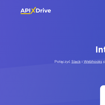
In
Połączyć
Slack
i
Webhooks
p