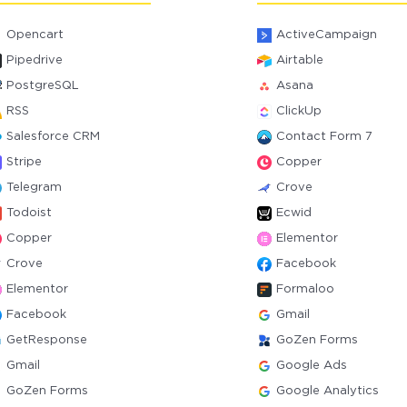
Opencart
ActiveCampaign
Pipedrive
Airtable
PostgreSQL
Asana
RSS
ClickUp
Salesforce CRM
Contact Form 7
Stripe
Copper
Telegram
Crove
Todoist
Ecwid
Copper
Elementor
Crove
Facebook
Elementor
Formaloo
Facebook
Gmail
GetResponse
GoZen Forms
Gmail
Google Ads
GoZen Forms
Google Analytics