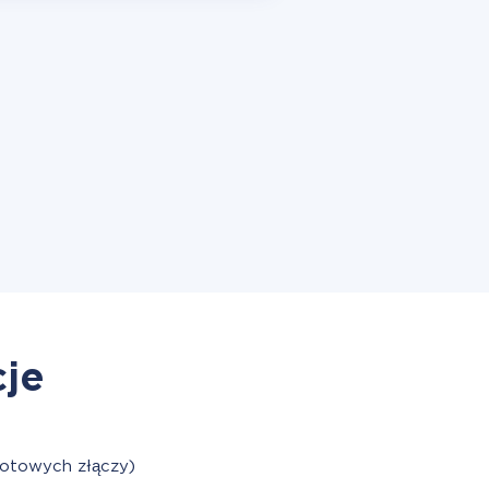
cje
gotowych złączy)