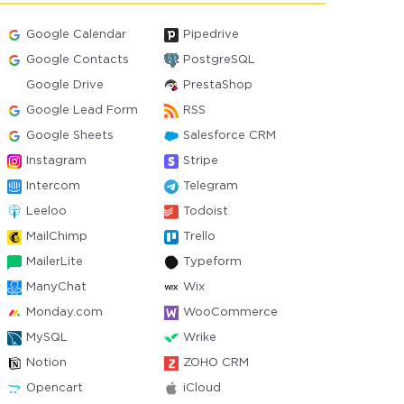
Google Calendar
Pipedrive
Google Contacts
PostgreSQL
Google Drive
PrestaShop
Google Lead Form
RSS
Google Sheets
Salesforce CRM
Instagram
Stripe
Intercom
Telegram
Leeloo
Todoist
MailChimp
Trello
MailerLite
Typeform
ManyChat
Wix
Monday.com
WooCommerce
MySQL
Wrike
Notion
ZOHO CRM
Opencart
iCloud