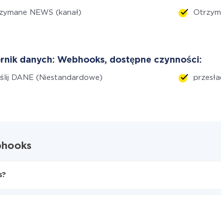
rzymane NEWS (kanał)
Otrzym
rnik danych: Webhooks, dostępne czynności:
lij DANE (Niestandardowe)
przesła
ebhooks
s?
hooks
 Slack do Webhooks