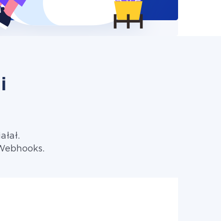
i
ałał.
 Webhooks.