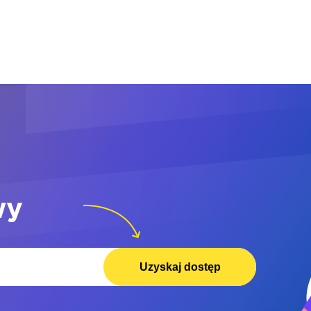
wy
Uzyskaj dostęp