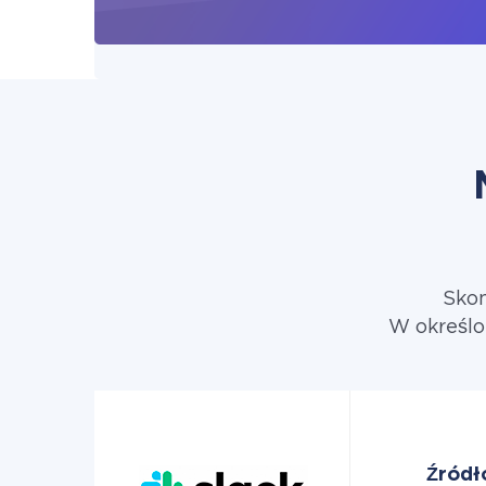
Skon
W określo
Źródł