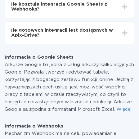
integrować, czas konfiguracji może się różnić i wynosić
Google Sheets do Webhooks
Ile kosztuje integracja Google Sheets z
od 5 do 30 minut. Konfiguracja zajmuje średnio 10-15
Webhooks?
minut.
Za właśnie integrację nie musisz płacić nic, a cała
funkcjonalność jest dostępna we wszystkich taryfach.
Ile gotowych integracji jest dostępnych w
Płacisz tylko za ilość danych, która faktycznie jest
Apix-Drive?
przekazywana z jednego z Twoich systemów do
drugiego za pośrednictwem naszej usługi. Jeśli
W tej chwili zakończyliśmy 296+ integracji oprócz
dysponujesz niewielką ilością danych miesięcznie,
Google Sheets i Webhooks
możesz bezpiecznie skorzystać z darmowej taryfy lub
Informacja o Google Sheets
w razie potrzeby przełączyć się na płatną. Więcej
Arkusze Google to jedna z usług arkuszy kalkulacyjnych
informacji o
taryfach
.
Google. Pozwala tworzyć i edytować tabele,
korzystając z bogatego zestawu funkcji, online. Jedną z
najważniejszych cech usługi jest możliwość wspólnej
pracy z tabelami w czasie rzeczywistym, co czyni to
narzędzie niezastąpionym w biznesie i edukacji. Arkusze
Google są zgodne z formatami Microsoft Excel.
Więcej
Informacja o Webhooks
Mechanizm Webhook ma na celu powiadamianie