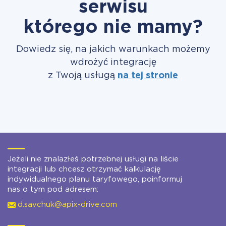
serwisu
którego nie mamy?
Dowiedz się, na jakich warunkach możemy
wdrożyć integrację
z Twoją usługą
na tej stronie
Jeżeli nie znalazłeś potrzebnej usługi na liście
integracji lub chcesz otrzymać kalkulację
indywidualnego planu taryfowego, poinformuj
nas o tym pod adresem:
d.savchuk@apix-drive.com