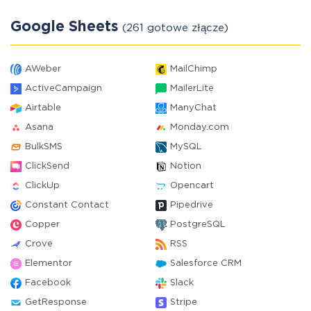
Google Sheets
(261 gotowe złącze)
AWeber
MailChimp
ActiveCampaign
MailerLite
Airtable
ManyChat
Asana
Monday.com
BulkSMS
MySQL
ClickSend
Notion
ClickUp
Opencart
Constant Contact
Pipedrive
Copper
PostgreSQL
Crove
RSS
Elementor
Salesforce CRM
Facebook
Slack
GetResponse
Stripe