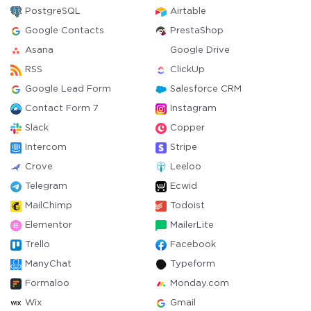
PostgreSQL
Airtable
Google Contacts
PrestaShop
Asana
Google Drive
RSS
ClickUp
Google Lead Form
Salesforce CRM
Contact Form 7
Instagram
Slack
Copper
Intercom
Stripe
Crove
Leeloo
Telegram
Ecwid
MailChimp
Todoist
Elementor
MailerLite
Trello
Facebook
ManyChat
Typeform
Formaloo
Monday.com
Wix
Gmail