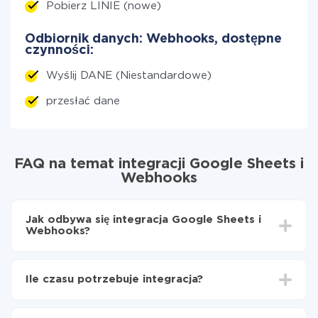
Pobierz LINIE (nowe)
Odbiornik danych: Webhooks, dostępne
czynności:
Wyślij DANE (Niestandardowe)
przesłać dane
FAQ na temat integracji Google Sheets i
Webhooks
Jak odbywa się integracja Google Sheets i
Webhooks?
Najpierw
zarejestruj się w ApiX-Drive
Wybierz, jakie dane przenieść z Google Sheets do
Ile czasu potrzebuje integracja?
Webhooks
Włącz aktualizację
W zależności od systemu, z którym będziesz
Teraz dane będą automatycznie przesyłane z