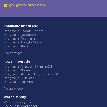
igor@apix-drive.com
popularne integracje
Integracja Google Sheets
Integracja Facebook
Integracja Telegram
Integracja Google Drive
Integracja Slack
Integracja MailChimp
Pokaż więcej
Integracja Gmail
Integracja Trello
Integracja ClickUp
nowe integracje
Integracja Airtable
Integracja Amazon DynamoDB
Integracja Google Contacts
Integracja Finmap
Integracja OpenAI (ChatGPT)
Integracja Microsoft Dynamics 365
Integracja Instagram
Integracja BulkGate
Integracja ActiveCampaign
Integracja TxtSync
Integracja Typeform
Integracja Wire2Air
Integracja Salesforce CRM
Pokaż więcej
Integracja Corezoid
Integracja Monday.com
Integracja Infobip
Integracja Notion
Integracja Instasent
Ważne strony
Integracja Stripe
Integracja AtomPark
Warunki korzystania
Integracja AWeber
Integracja TXTImpact
Polityka prywatności