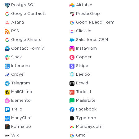
PostgreSQL
Airtable
Google Contacts
PrestaShop
Asana
Google Lead Form
RSS
ClickUp
Google Sheets
Salesforce CRM
Contact Form 7
Instagram
Slack
Copper
Intercom
Stripe
Crove
Leeloo
Telegram
Ecwid
MailChimp
Todoist
Elementor
MailerLite
Trello
Facebook
ManyChat
Typeform
Formaloo
Monday.com
Wix
Gmail