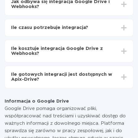
Jak odbywa się integracja Google Drive i
Webhooks?
Najpierw
zarejestruj się w ApiX-Drive
Wybierz, jakie dane przenieść z Google Drive do
Ile czasu potrzebuje integracja?
Webhooks
Włącz aktualizację
W zależności od systemu, z którym będziesz
Teraz dane będą automatycznie przesyłane z
integrować, czas konfiguracji może się różnić i wynosić
Google Drive do Webhooks
Ile kosztuje integracja Google Drive z
od 5 do 30 minut. Konfiguracja zajmuje średnio 10-15
Webhooks?
minut.
Za właśnie integrację nie musisz płacić nic, a cała
funkcjonalność jest dostępna we wszystkich taryfach.
Ile gotowych integracji jest dostępnych w
Płacisz tylko za ilość danych, która faktycznie jest
Apix-Drive?
przekazywana z jednego z Twoich systemów do
drugiego za pośrednictwem naszej usługi. Jeśli
W tej chwili zakończyliśmy 296+ integracji oprócz
dysponujesz niewielką ilością danych miesięcznie,
Google Drive i Webhooks
możesz bezpiecznie skorzystać z darmowej taryfy lub
Informacja o Google Drive
w razie potrzeby przełączyć się na płatną. Więcej
Google Drive pomaga organizować pliki,
informacji o
taryfach
.
współpracować nad treściami i uzyskiwać dostęp do
ważnych informacji z dowolnego miejsca. Platforma
sprawdza się zarówno w pracy zespołowej, jak i do