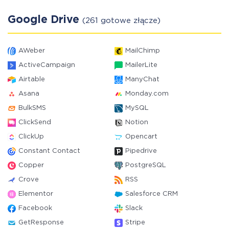
Google Drive
(261 gotowe złącze)
AWeber
MailChimp
ActiveCampaign
MailerLite
Airtable
ManyChat
Asana
Monday.com
BulkSMS
MySQL
ClickSend
Notion
ClickUp
Opencart
Constant Contact
Pipedrive
Copper
PostgreSQL
Crove
RSS
Elementor
Salesforce CRM
Facebook
Slack
GetResponse
Stripe