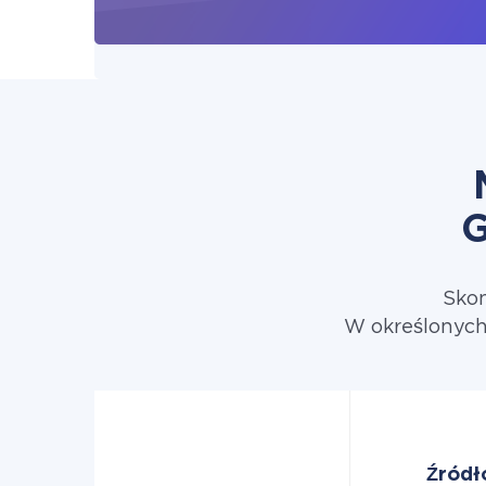
G
Skon
W określonych
Źródł