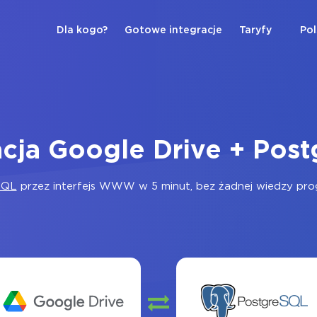
Dla kogo?
Gotowe integracje
Taryfy
Pol
acja Google Drive + Pos
SQL
przez interfejs WWW w 5 minut, bez żadnej wiedzy progr