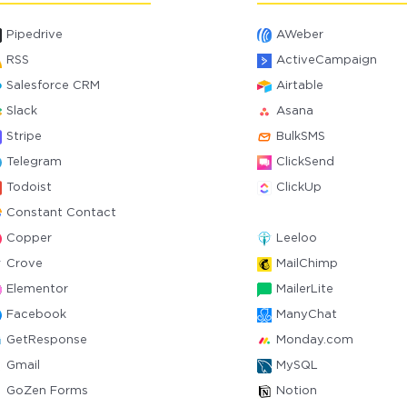
Pipedrive
AWeber
RSS
ActiveCampaign
Salesforce CRM
Airtable
Slack
Asana
Stripe
BulkSMS
Telegram
ClickSend
Todoist
ClickUp
Constant Contact
Copper
Leeloo
Crove
MailChimp
Elementor
MailerLite
Facebook
ManyChat
GetResponse
Monday.com
Gmail
MySQL
GoZen Forms
Notion