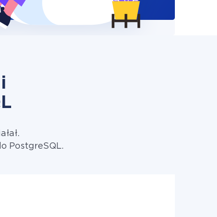
i
QL
ałał.
do PostgreSQL.