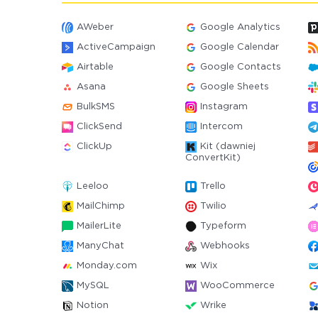
AWeber
Google Analytics
ActiveCampaign
Google Calendar
Airtable
Google Contacts
Asana
Google Sheets
BulkSMS
Instagram
ClickSend
Intercom
ClickUp
Kit (dawniej
ConvertKit)
Leeloo
Trello
MailChimp
Twilio
MailerLite
Typeform
ManyChat
Webhooks
Monday.com
Wix
MySQL
WooCommerce
Notion
Wrike