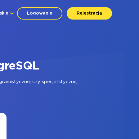
skie
Logowanie
Rejestracja
tgreSQL
amistycznej czy specjalistycznej.