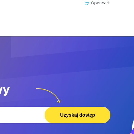
Opencart
wy
Uzyskaj dostęp