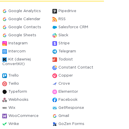
Google Analytics
Pipedrive
Google Calendar
RSS
Google Contacts
Salesforce CRM
Google Sheets
Slack
Instagram
Stripe
Intercom
Telegram
Kit (dawniej
Todoist
ConvertKit)
Constant Contact
Trello
Copper
Twilio
Crove
Typeform
Elementor
Webhooks
Facebook
Wix
GetResponse
WooCommerce
Gmail
Wrike
GoZen Forms