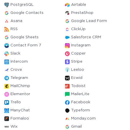
PostgreSQL
Airtable
Google Contacts
PrestaShop
Asana
Google Lead Form
RSS
ClickUp
Google Sheets
Salesforce CRM
Contact Form 7
Instagram
Slack
Copper
Intercom
Stripe
Crove
Leeloo
Telegram
Ecwid
MailChimp
Todoist
Elementor
MailerLite
Trello
Facebook
ManyChat
Typeform
Formaloo
Monday.com
Wix
Gmail