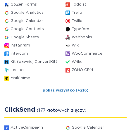
GoZen Forms
Todoist
Google Analytics
Trello
Google Calendar
Twilio
Google Contacts
Typeform
Google Sheets
Webhooks
Instagram
Wix
Intercom
WooCommerce
Kit (dawniej ConvertKit)
Wrike
Leeloo
ZOHO CRM
MailChimp
pokaż wszystko (+216)
ClickSend
(177 gotowych złączy)
ActiveCampaign
Google Calendar