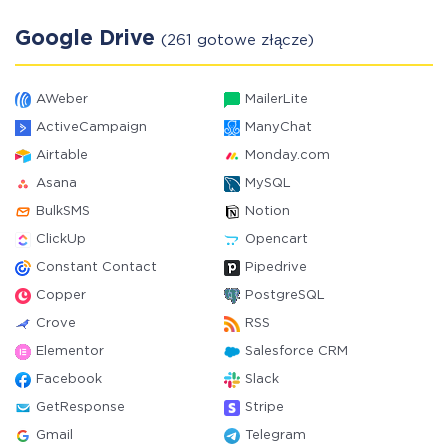
Google Drive
(261 gotowe złącze)
AWeber
MailerLite
ActiveCampaign
ManyChat
Airtable
Monday.com
Asana
MySQL
BulkSMS
Notion
ClickUp
Opencart
Constant Contact
Pipedrive
Copper
PostgreSQL
Crove
RSS
Elementor
Salesforce CRM
Facebook
Slack
GetResponse
Stripe
Gmail
Telegram