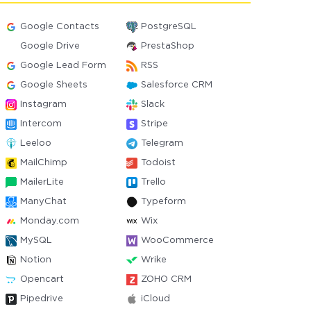
Google Contacts
PostgreSQL
Google Drive
PrestaShop
Google Lead Form
RSS
Google Sheets
Salesforce CRM
Instagram
Slack
Intercom
Stripe
Leeloo
Telegram
MailChimp
Todoist
MailerLite
Trello
ManyChat
Typeform
Monday.com
Wix
MySQL
WooCommerce
Notion
Wrike
Opencart
ZOHO CRM
Pipedrive
iCloud