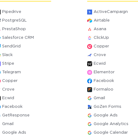
Pipedrive
ActiveCampaign
PostgreSQL
Airtable
PrestaShop
Asana
Salesforce CRM
ClickUp
SendGrid
Copper
Slack
Crove
Stripe
Ecwid
Telegram
Elementor
Copper
Facebook
Crove
Formaloo
Ecwid
Gmail
Facebook
GoZen Forms
GetResponse
Google Ads
Gmail
Google Analytics
Google Ads
Google Calendar