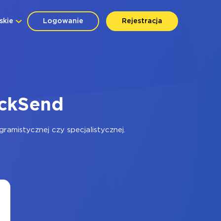
skie
Logowanie
Rejestracja
ickSend
amistycznej czy specjalistycznej.