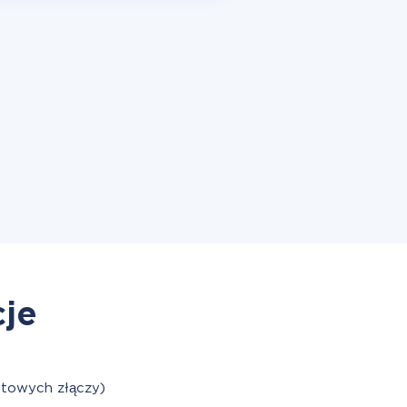
cje
otowych złączy)