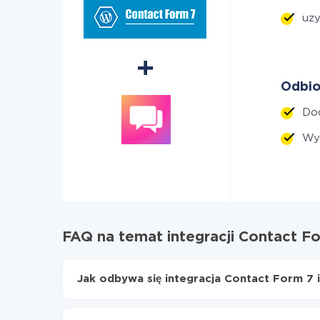
uzy
Odbio
Dod
Wyś
FAQ na temat integracji Contact Fo
Jak odbywa się integracja Contact Form 7 i
Najpierw
zarejestruj się w ApiX-Drive
Wybierz, jakie dane przenieść z Contact Form