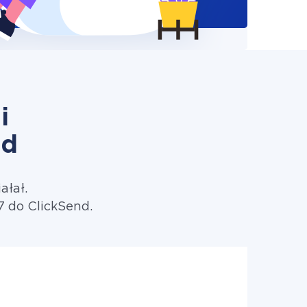
i
nd
ałał.
7 do ClickSend.