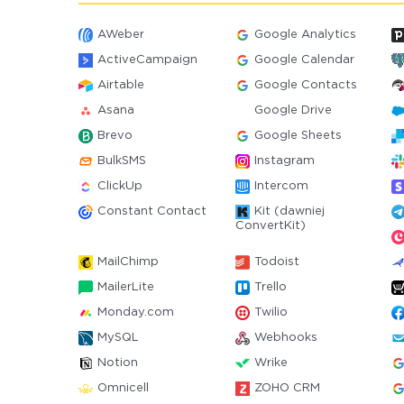
AWeber
Google Analytics
ActiveCampaign
Google Calendar
Airtable
Google Contacts
Asana
Google Drive
Brevo
Google Sheets
BulkSMS
Instagram
ClickUp
Intercom
Constant Contact
Kit (dawniej
ConvertKit)
MailChimp
Todoist
MailerLite
Trello
Monday.com
Twilio
MySQL
Webhooks
Notion
Wrike
Omnicell
ZOHO CRM