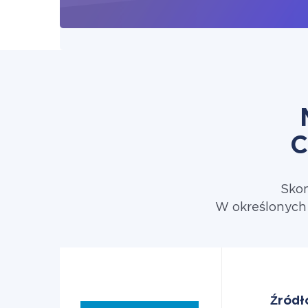
C
Skon
W określonych 
Źródł