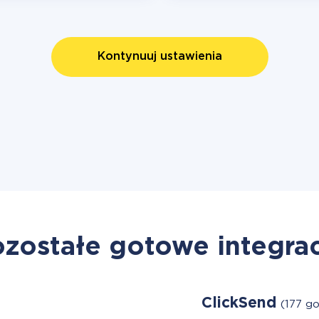
Kontynuuj ustawienia
zostałe gotowe integra
ClickSend
(177 g