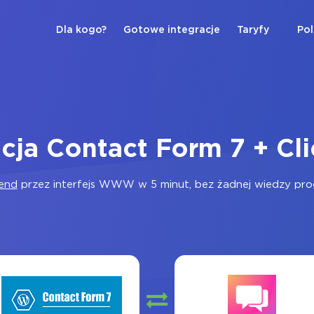
Dla kogo?
Gotowe integracje
Taryfy
Pol
acja Contact Form 7 + Cl
Send
przez interfejs WWW w 5 minut, bez żadnej wiedzy progr