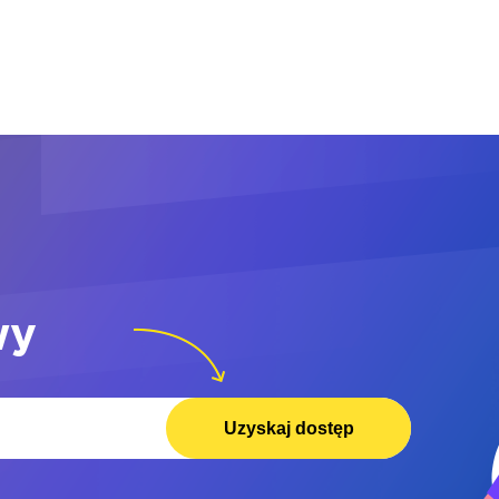
wy
Uzyskaj dostęp