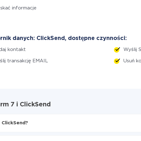
skać informacje
rnik danych: ClickSend, dostępne czynności:
aj kontakt
Wyślij 
lij transakcję EMAIL
Usuń k
rm 7 i ClickSend
 ClickSend?
 7 do ClickSend