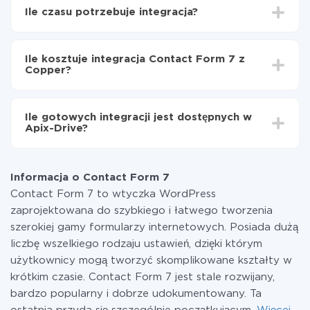
Wybierz, jakie dane przenieść z Contact Form 7 do
Ile czasu potrzebuje integracja?
Copper
Włącz aktualizację
W zależności od systemu, z którym będziesz
Teraz dane będą automatycznie przesyłane z
integrować, czas konfiguracji może się różnić i wynosić
Contact Form 7 do Copper
Ile kosztuje integracja Contact Form 7 z
od 5 do 30 minut. Konfiguracja zajmuje średnio 10-15
Copper?
minut.
Za właśnie integrację nie musisz płacić nic, a cała
funkcjonalność jest dostępna we wszystkich taryfach.
Ile gotowych integracji jest dostępnych w
Płacisz tylko za ilość danych, która faktycznie jest
Apix-Drive?
przekazywana z jednego z Twoich systemów do
drugiego za pośrednictwem naszej usługi. Jeśli
W tej chwili zakończyliśmy 296+ integracji oprócz
dysponujesz niewielką ilością danych miesięcznie,
Contact Form 7 i Copper
możesz bezpiecznie skorzystać z darmowej taryfy lub
Informacja o Contact Form 7
w razie potrzeby przełączyć się na płatną. Więcej
Contact Form 7 to wtyczka WordPress
informacji o
taryfach
.
zaprojektowana do szybkiego i łatwego tworzenia
szerokiej gamy formularzy internetowych. Posiada dużą
liczbę wszelkiego rodzaju ustawień, dzięki którym
użytkownicy mogą tworzyć skomplikowane kształty w
krótkim czasie. Contact Form 7 jest stale rozwijany,
bardzo popularny i dobrze udokumentowany. Ta