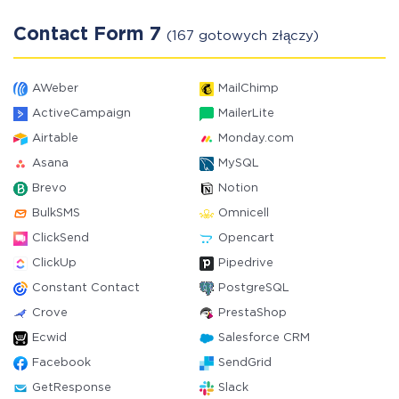
Contact Form 7
(167 gotowych złączy)
AWeber
MailChimp
ActiveCampaign
MailerLite
Airtable
Monday.com
Asana
MySQL
Brevo
Notion
BulkSMS
Omnicell
ClickSend
Opencart
ClickUp
Pipedrive
Constant Contact
PostgreSQL
Crove
PrestaShop
Ecwid
Salesforce CRM
Facebook
SendGrid
GetResponse
Slack