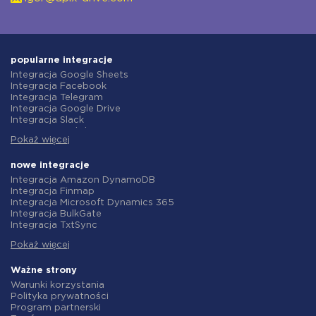
popularne integracje
Integracja Google Sheets
Integracja Facebook
Integracja Telegram
Integracja Google Drive
Integracja Slack
Integracja MailChimp
Pokaż więcej
Integracja Gmail
Integracja Trello
Integracja ClickUp
nowe integracje
Integracja Airtable
Integracja Amazon DynamoDB
Integracja Google Contacts
Integracja Finmap
Integracja OpenAI (ChatGPT)
Integracja Microsoft Dynamics 365
Integracja Instagram
Integracja BulkGate
Integracja ActiveCampaign
Integracja TxtSync
Integracja Typeform
Integracja Wire2Air
Integracja Salesforce CRM
Pokaż więcej
Integracja Corezoid
Integracja Monday.com
Integracja Infobip
Integracja Notion
Integracja Instasent
Ważne strony
Integracja Stripe
Integracja AtomPark
Warunki korzystania
Integracja AWeber
Integracja TXTImpact
Polityka prywatności
Integracja Asana
Integracja Campaign Monitor
Program partnerski
Integracja ZOHO CRM
Integracja CM.com