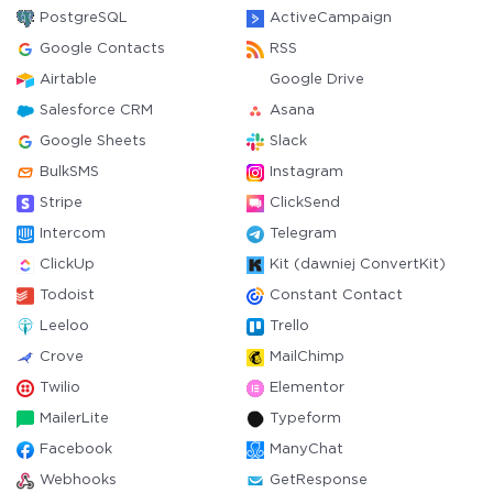
PostgreSQL
ActiveCampaign
Google Contacts
RSS
Airtable
Google Drive
Salesforce CRM
Asana
Google Sheets
Slack
BulkSMS
Instagram
Stripe
ClickSend
Intercom
Telegram
ClickUp
Kit (dawniej ConvertKit)
Todoist
Constant Contact
Leeloo
Trello
Crove
MailChimp
Twilio
Elementor
MailerLite
Typeform
Facebook
ManyChat
Webhooks
GetResponse