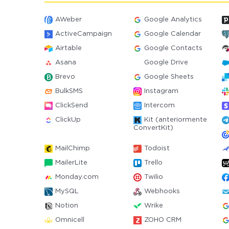
AWeber
Google Analytics
ActiveCampaign
Google Calendar
Airtable
Google Contacts
Asana
Google Drive
Brevo
Google Sheets
BulkSMS
Instagram
ClickSend
Intercom
ClickUp
Kit (anteriormente
ConvertKit)
MailChimp
Todoist
MailerLite
Trello
Monday.com
Twilio
MySQL
Webhooks
Notion
Wrike
Omnicell
ZOHO CRM