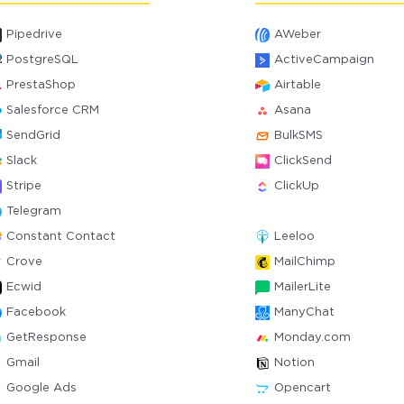
Pipedrive
AWeber
PostgreSQL
ActiveCampaign
PrestaShop
Airtable
Salesforce CRM
Asana
SendGrid
BulkSMS
Slack
ClickSend
Stripe
ClickUp
Telegram
Constant Contact
Leeloo
Crove
MailChimp
Ecwid
MailerLite
Facebook
ManyChat
GetResponse
Monday.com
Gmail
Notion
Google Ads
Opencart