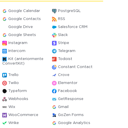
Google Calendar
PostgreSQL
Google Contacts
RSS
Google Drive
Salesforce CRM
Google Sheets
Slack
Instagram
Stripe
Intercom
Telegram
Kit (anteriormente
Todoist
ConvertKit)
Constant Contact
Trello
Crove
Twilio
Elementor
Typeform
Facebook
Webhooks
GetResponse
Wix
Gmail
WooCommerce
GoZen Forms
Wrike
Google Analytics