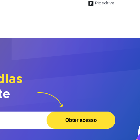
Pipedrive
dias
te
Obter acesso