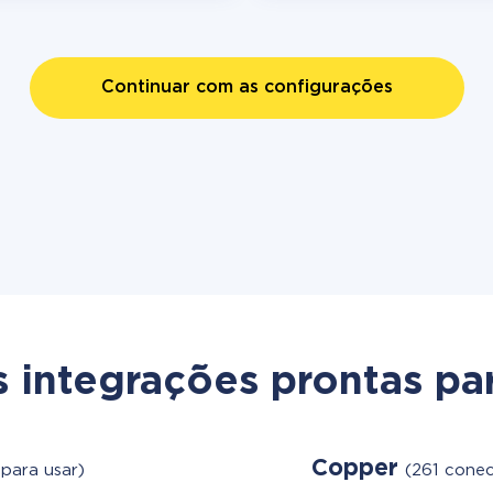
Continuar com as configurações
s integrações prontas par
Copper
para usar)
(261 conec