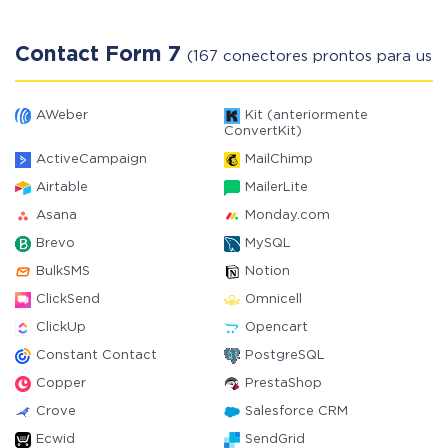
Contact Form 7
(167 conectores prontos para usar
AWeber
Kit (anteriormente
ConvertKit)
ActiveCampaign
MailChimp
Airtable
MailerLite
Asana
Monday.com
Brevo
MySQL
BulkSMS
Notion
ClickSend
Omnicell
ClickUp
Opencart
Constant Contact
PostgreSQL
Copper
PrestaShop
Crove
Salesforce CRM
Ecwid
SendGrid