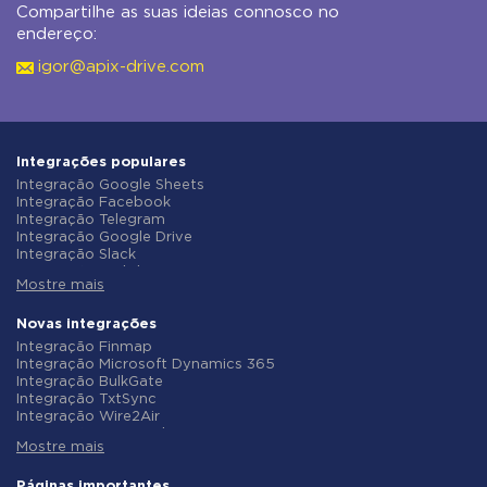
Compartilhe as suas ideias connosco no
endereço:
igor@apix-drive.com
Integrações populares
Integração Google Sheets
Integração Facebook
Integração Telegram
Integração Google Drive
Integração Slack
Integração MailChimp
Mostre mais
Integração Gmail
Integração Trello
Integração ClickUp
Novas integrações
Integração Airtable
Integração Finmap
Integração Google Contacts
Integração Microsoft Dynamics 365
Integração OpenAI (ChatGPT)
Integração BulkGate
Integração Instagram
Integração TxtSync
Integração ActiveCampaign
Integração Wire2Air
Integração Typeform
Integração Corezoid
Integração Salesforce CRM
Mostre mais
Integração Infobip
Integração Monday.com
Integração Instasent
Integração Notion
Integração AtomPark
Páginas importantes