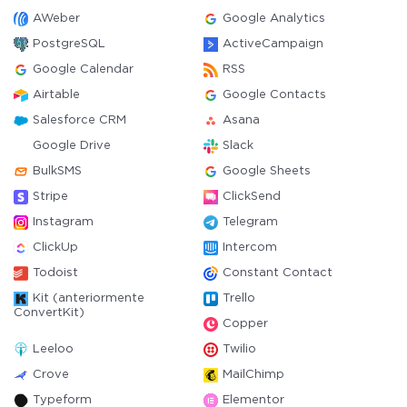
AWeber
Google Analytics
PostgreSQL
ActiveCampaign
Google Calendar
RSS
Airtable
Google Contacts
Salesforce CRM
Asana
Google Drive
Slack
BulkSMS
Google Sheets
Stripe
ClickSend
Instagram
Telegram
ClickUp
Intercom
Todoist
Constant Contact
Kit (anteriormente
Trello
ConvertKit)
Copper
Leeloo
Twilio
Crove
MailChimp
Typeform
Elementor