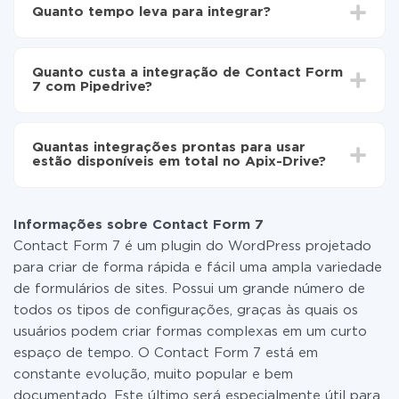
Escolha quais dados transferir de Contact Form 7
Quanto tempo leva para integrar?
para Pipedrive
Ative a atualização automática
Dependendo do sistema com o qual você vai integrar,
Agora os dados serão transferidos
o tempo de configuração pode variar e estar entre 5 e
automaticamente de Contact Form 7 para
Quanto custa a integração de Contact Form
30 minutos. Em média, a configuração leva de 10 a 15
Pipedrive
7 com Pipedrive?
minutos.
Não é preciso pagar nada pela integração em si, e
todas as funcionalidades estão disponíveis em todas
Quantas integrações prontas para usar
as tarifas. Você paga apenas pela quantidade de
estão disponíveis em total no Apix-Drive?
dados que é realmente transferida de um de seus
sistemas para outro por meio do nosso serviço. Se
No momento, temos prontas para usar296 +
você tem uma pequena quantidade de dados por mês,
integrações, além de Contact Form 7 e Pipedrive
pode usar com segurança um plano de tarifa gratuita
Informações sobre Contact Form 7
ou mudar para um de pago, se necessário. Mais
Contact Form 7 é um plugin do WordPress projetado
detalhes sobre
tarifas
.
para criar de forma rápida e fácil uma ampla variedade
de formulários de sites. Possui um grande número de
todos os tipos de configurações, graças às quais os
usuários podem criar formas complexas em um curto
espaço de tempo. O Contact Form 7 está em
constante evolução, muito popular e bem
documentado. Este último será especialmente útil para