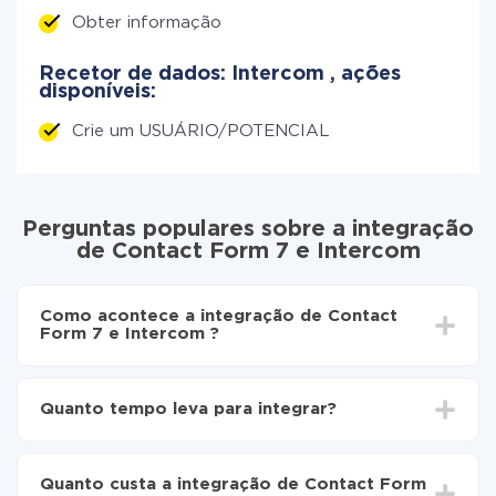
Obter informação
Recetor de dados: Intercom , ações
disponíveis:
Crie um USUÁRIO/POTENCIAL
Perguntas populares sobre a integração
de Contact Form 7 e Intercom
Como acontece a integração de Contact
Form 7 e Intercom ?
Para começar é preciso
registar-se no ApiX-Drive
Escolha quais dados transferir de Contact Form 7
Quanto tempo leva para integrar?
para Intercom
Ative a atualização automática
Dependendo do sistema com o qual você vai integrar,
Agora os dados serão transferidos
o tempo de configuração pode variar e estar entre 5 e
automaticamente de Contact Form 7 para
Quanto custa a integração de Contact Form
30 minutos. Em média, a configuração leva de 10 a 15
Intercom