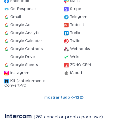
Facebook
Slack
GetResponse
Stripe
Gmail
Telegram
Google Ads
Todoist
Google Analytics
Trello
Google Calendar
Twilio
Google Contacts
Webhooks
Google Drive
Wrike
Google Sheets
ZOHO CRM
Instagram
iCloud
Kit (anteriormente
ConvertKit)
mostrar tudo (+122)
Intercom
(261 conector pronto para usar)