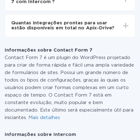
7 com Intercom ?
minutos.
Não é preciso pagar nada pela integração em si, e
todas as funcionalidades estão disponíveis em todas
Quantas integrações prontas para usar
as tarifas. Você paga apenas pela quantidade de
estão disponíveis em total no Apix-Drive?
dados que é realmente transferida de um de seus
sistemas para outro por meio do nosso serviço. Se
No momento, temos prontas para usar296 +
você tem uma pequena quantidade de dados por mês,
integrações, além de Contact Form 7 e Intercom
pode usar com segurança um plano de tarifa gratuita
Informações sobre Contact Form 7
ou mudar para um de pago, se necessário. Mais
Contact Form 7 é um plugin do WordPress projetado
detalhes sobre
tarifas
.
para criar de forma rápida e fácil uma ampla variedade
de formulários de sites. Possui um grande número de
todos os tipos de configurações, graças às quais os
usuários podem criar formas complexas em um curto
espaço de tempo. O Contact Form 7 está em
constante evolução, muito popular e bem
documentado. Este último será especialmente útil para
iniciantes.
Mais detalhes
Informações sobre Intercom