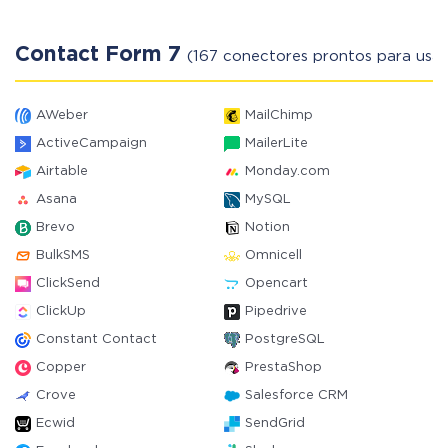
Contact Form 7
(167 conectores prontos para usar
AWeber
MailChimp
ActiveCampaign
MailerLite
Airtable
Monday.com
Asana
MySQL
Brevo
Notion
BulkSMS
Omnicell
ClickSend
Opencart
ClickUp
Pipedrive
Constant Contact
PostgreSQL
Copper
PrestaShop
Crove
Salesforce CRM
Ecwid
SendGrid