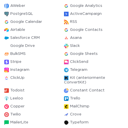
AWeber
Google Analytics
PostgreSQL
ActiveCampaign
Google Calendar
RSS
Airtable
Google Contacts
Salesforce CRM
Asana
Google Drive
Slack
BulkSMS
Google Sheets
Stripe
ClickSend
Instagram
Telegram
ClickUp
Kit (anteriormente
ConvertKit)
Todoist
Constant Contact
Leeloo
Trello
Copper
MailChimp
Twilio
Crove
MailerLite
Typeform