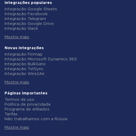
Integrações populares
Integração Google Sheets
Integração Facebook
Integração Telegram
Integração Google Drive
Integração Slack
Integração MailChimp
Mostre mais
Integração Gmail
Integração Trello
Integração ClickUp
Novas integrações
Integração Airtable
Integração Finmap
Integração Google Contacts
Integração Microsoft Dynamics 365
Integração OpenAI (ChatGPT)
Integração BulkGate
Integração Instagram
Integração TxtSync
Integração ActiveCampaign
Integração Wire2Air
Integração Typeform
Integração Corezoid
Integração Salesforce CRM
Mostre mais
Integração Infobip
Integração Monday.com
Integração Instasent
Integração Notion
Integração AtomPark
Páginas importantes
Integração Stripe
Integração TXTImpact
Termos de uso
Integração AWeber
Integração Campaign Monitor
Política de privacidade
Integração Asana
Integração CM.com
Programa de Afiliados
Integração ZOHO CRM
Integração D7 Networks
Tarifas
Integração Webhooks
Integração SMS.to
Não trabalhamos com a Rússia
Integração GetResponse
Integração SMSGlobal
Acordo de Processamento de Dados
Integração WooCommerce
Integração Textlocal
Mostre mais
Politica de reembolso
Integração Pipedrive
Integração ShoutOUT
Desenvolvimento individual
Integração Google Calendar