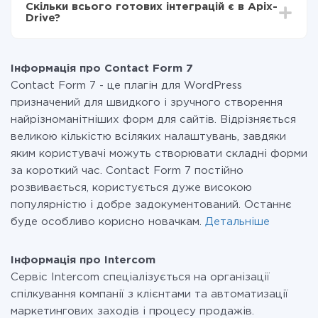
Скільки всього готових інтеграцій є в Apix-
Ви оплачуєте лише кількість даних, які за фактом
Drive?
передаються з однієї вашої системи в іншу через
наш сервіс. Якщо у вас кількість даних в місяць
На даний час у нас готово 400+ інтеграцій крім
невелика, можете сміливо користуватися
Contact Form 7 і Intercom
безкоштовним тарифом або перейти на платний,
Інформація про Contact Form 7
при необхідності. Детальніше про
тарифи
.
Contact Form 7 - це плагін для WordPress
призначений для швидкого і зручного створення
найрізноманітніших форм для сайтів. Відрізняється
великою кількістю всіляких налаштувань, завдяки
яким користувачі можуть створювати складні форми
за короткий час. Contact Form 7 постійно
розвивається, користується дуже високою
популярністю і добре задокументований. Останнє
буде особливо корисно новачкам.
Детальніше
Інформація про Intercom
Сервіс Intercom спеціалізується на організації
спілкування компанії з клієнтами та автоматизації
маркетингових заходів і процесу продажів.