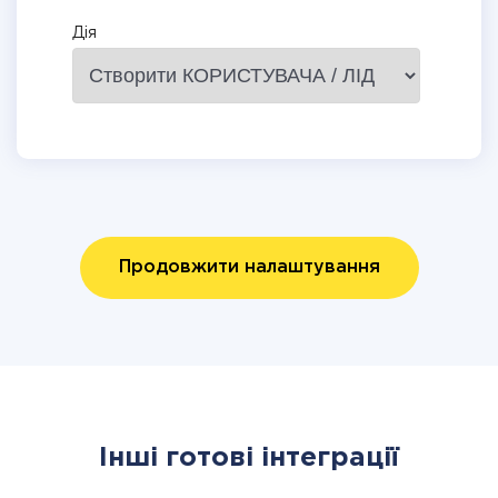
Дія
Продовжити налаштування
Інші готові інтеграції