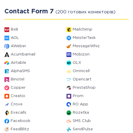
Contact Form 7
(200 готових конекторів)
8x8
Mailchimp
AOL
MeisterTask
AWeber
MessageWhiz
Acumbamail
Mobizon
Airtable
OLX
AlphaSMS
Omnicell
Binotel
Opencart
Copper
PrestaShop
Creatio
Prom
Crove
RO App
Evecalls
Rozetka
Facebook
SMS Club
FeedBlitz
SendPulse