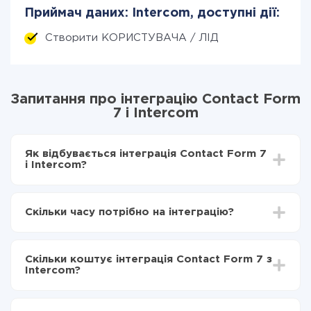
Приймач даних: Intercom, доступні дії:
Створити КОРИСТУВАЧА / ЛІД
Запитання про інтеграцію Contact Form
7 і Intercom
Як відбувається інтеграція Contact Form 7
і Intercom?
Для початку потрібно
зареєструватися в ApiX-
Drive
Скільки часу потрібно на інтеграцію?
Вибираєте які дані передавати з Contact Form 7 в
Intercom
Залежно від системи, з якої ви будете робити
Включаєте автооновлення
інтеграцію, час налаштування може відрізнятися і
Тепер дані будуть автоматично передаватися з
Скільки коштує інтеграція Contact Form 7 з
становити від 5-ти до 30-хвилин. У середньому
Contact Form 7 в Intercom
Intercom?
налаштування займає 10-15 хвилин.
За саму інтеграцію нічого платити не потрібно і на
всіх тарифах доступний повністю весь функціонал.