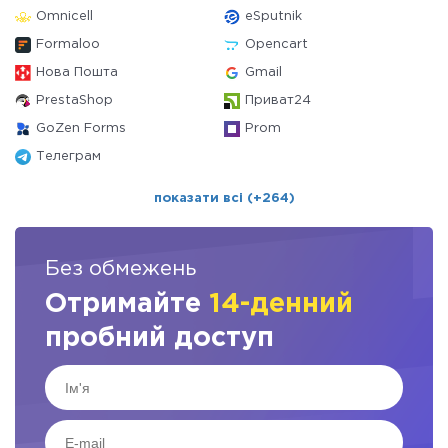
Omnicell
eSputnik
Formaloo
Opencart
Нова Пошта
Gmail
PrestaShop
Приват24
GoZen Forms
Prom
Телеграм
показати всі (+264)
Без обмежень
Отримайте
14-денний
пробний доступ