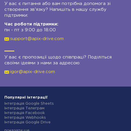
У вас є питання або вам потрібна допомога зі
створення зв'язку? Напишіть в нашу службу
підтримки:
Час роботи підтримки:
пн - пт з 9:00 до 18:00
support@apix-drive.com
У вас є пропозиції щодо співпраці? Поділіться
своїми ідеями з нами за адресою:
igor@apix-drive.com
Популярні інтеграції
Інтеграція Google Sheets
Інтеграція Телеграм
Інтеграція Facebook
Інтеграція Webhooks
Інтеграція Google Drive
Інтеграція Opencart
показати ще