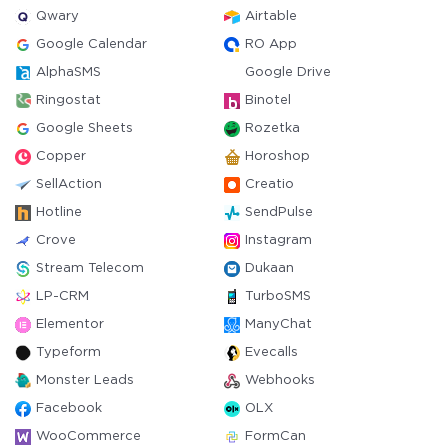
Qwary
Airtable
Google Calendar
RO App
AlphaSMS
Google Drive
Ringostat
Binotel
Google Sheets
Rozetka
Copper
Horoshop
SellAction
Creatio
Hotline
SendPulse
Crove
Instagram
Stream Telecom
Dukaan
LP-CRM
TurboSMS
Elementor
ManyChat
Typeform
Evecalls
Monster Leads
Webhooks
Facebook
OLX
WooCommerce
FormCan