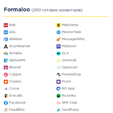
Formaloo
(200 готових конекторів)
8x8
Mailchimp
AOL
MeisterTask
AWeber
MessageWhiz
Acumbamail
Mobizon
Airtable
OLX
AlphaSMS
Omnicell
Binotel
Opencart
Copper
PrestaShop
Creatio
Prom
Crove
RO App
Evecalls
Rozetka
Facebook
SMS Club
FeedBlitz
SendPulse