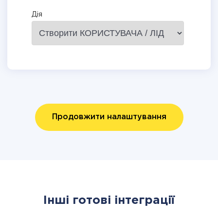
Дія
Продовжити налаштування
Інші готові інтеграції