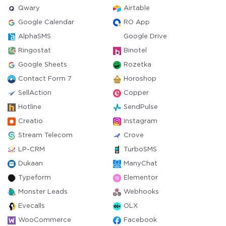
Qwary
Airtable
Google Calendar
RO App
AlphaSMS
Google Drive
Ringostat
Binotel
Google Sheets
Rozetka
Contact Form 7
Horoshop
SellAction
Copper
Hotline
SendPulse
Creatio
Instagram
Stream Telecom
Crove
LP-CRM
TurboSMS
Dukaan
ManyChat
Typeform
Elementor
Monster Leads
Webhooks
Evecalls
OLX
WooCommerce
Facebook