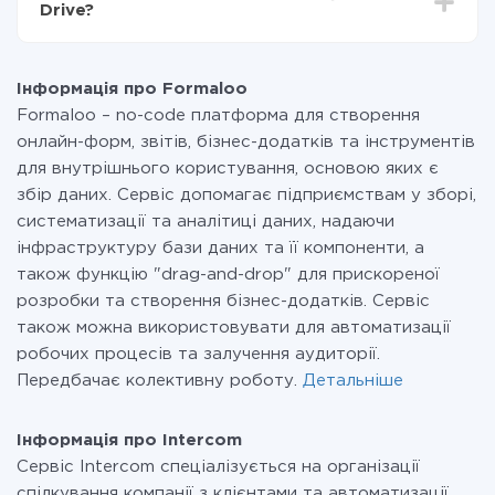
Drive?
передаються з однієї вашої системи в іншу через
наш сервіс. Якщо у вас кількість даних в місяць
На даний час у нас готово 400+ інтеграцій крім
невелика, можете сміливо користуватися
Formaloo і Intercom
безкоштовним тарифом або перейти на платний,
Інформація про Formaloo
при необхідності. Детальніше про
тарифи
.
Formaloo – no-code платформа для створення
онлайн-форм, звітів, бізнес-додатків та інструментів
для внутрішнього користування, основою яких є
збір даних. Сервіс допомагає підприємствам у зборі,
систематизації та аналітиці даних, надаючи
інфраструктуру бази даних та її компоненти, а
також функцію "drag-and-drop" для прискореної
розробки та створення бізнес-додатків. Сервіс
також можна використовувати для автоматизації
робочих процесів та залучення аудиторії.
Передбачає колективну роботу.
Детальніше
Інформація про Intercom
Сервіс Intercom спеціалізується на організації
спілкування компанії з клієнтами та автоматизації