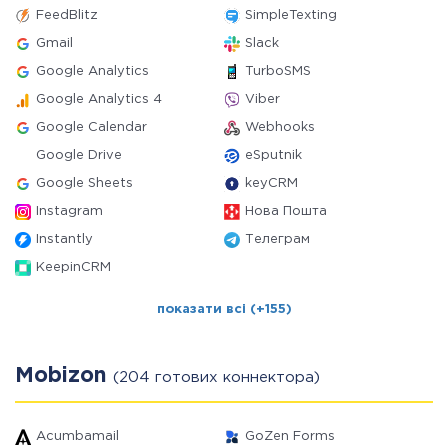
FeedBlitz
SimpleTexting
Gmail
Slack
Google Analytics
TurboSMS
Google Analytics 4
Viber
Google Calendar
Webhooks
Google Drive
eSputnik
Google Sheets
keyCRM
Instagram
Нова Пошта
Instantly
Телеграм
KeepinCRM
показати всі (+155)
Mobizon
(204 готових коннектора)
Acumbamail
GoZen Forms