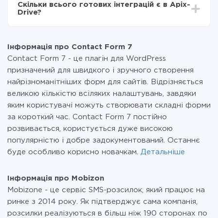
Скільки всього готових інтеграцій є в Apix-
Ви оплачуєте лише кількість даних, які за фактом
Drive?
передаються з однієї вашої системи в іншу через
наш сервіс. Якщо у вас кількість даних в місяць
На даний час у нас готово 400+ інтеграцій крім
невелика, можете сміливо користуватися
Contact Form 7 і Mobizon
безкоштовним тарифом або перейти на платний,
Інформація про Contact Form 7
при необхідності. Детальніше про
тарифи
.
Contact Form 7 - це плагін для WordPress
призначений для швидкого і зручного створення
найрізноманітніших форм для сайтів. Відрізняється
великою кількістю всіляких налаштувань, завдяки
яким користувачі можуть створювати складні форми
за короткий час. Contact Form 7 постійно
розвивається, користується дуже високою
популярністю і добре задокументований. Останнє
буде особливо корисно новачкам.
Детальніше
Інформація про Mobizon
Mobizone - це сервіс SMS-розсилок, який працює на
ринке з 2014 року. Як підтверджує сама компанія,
розсилки реалізуються в більш ніж 190 сторонах по