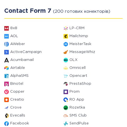
Contact Form 7
(200 готових конекторів)
8x8
LP-CRM
AOL
Mailchimp
AWeber
MeisterTask
ActiveCampaign
MessageWhiz
Acumbamail
OLX
Airtable
Omnicell
AlphaSMS
Opencart
Binotel
PrestaShop
Copper
Prom
Creatio
RO App
Crove
Rozetka
Evecalls
SMS Club
Facebook
SendPulse