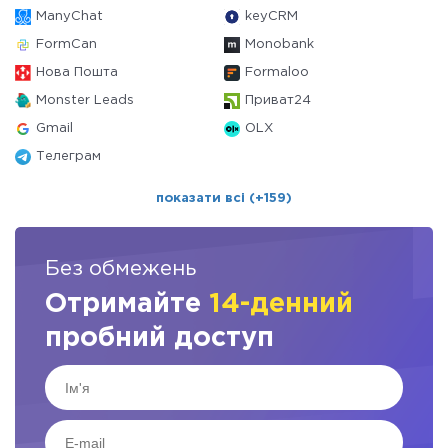
ManyChat
keyCRM
FormCan
Monobank
Нова Пошта
Formaloo
Monster Leads
Приват24
Gmail
OLX
Телеграм
показати всі (+159)
Без обмежень
Отримайте
14-денний
пробний доступ