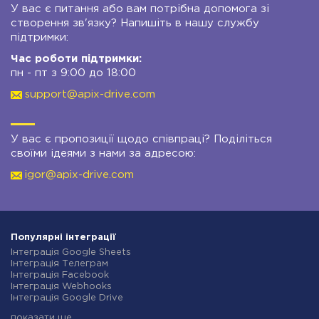
У вас є питання або вам потрібна допомога зі
створення зв'язку? Напишіть в нашу службу
підтримки:
Час роботи підтримки:
пн - пт з 9:00 до 18:00
support@apix-drive.com
У вас є пропозиції щодо співпраці? Поділіться
своїми ідеями з нами за адресою:
igor@apix-drive.com
Популярні інтеграції
Інтеграція Google Sheets
Інтеграція Телеграм
Інтеграція Facebook
Інтеграція Webhooks
Інтеграція Google Drive
Інтеграція Opencart
показати ще