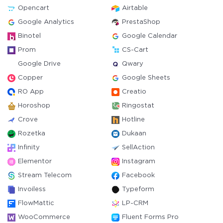
Opencart
Airtable
Google Analytics
PrestaShop
Binotel
Google Calendar
Prom
CS-Cart
Google Drive
Qwary
Copper
Google Sheets
RO App
Creatio
Horoshop
Ringostat
Crove
Hotline
Rozetka
Dukaan
Infinity
SellAction
Elementor
Instagram
Stream Telecom
Facebook
Invoiless
Typeform
FlowMattic
LP-CRM
WooCommerce
Fluent Forms Pro