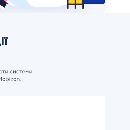
ії
ати системи.
Mobizon.