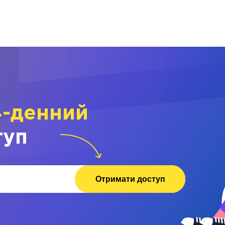
4-денний
туп
Отримати доступ