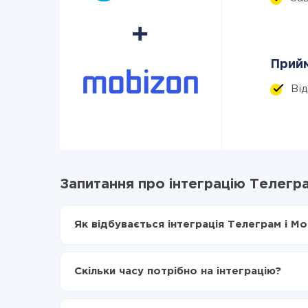
Прийм
Ві
Запитання про інтеграцію Телегра
Як відбувається інтеграція Телеграм і Mo
Для початку потрібно
зареєструватися в Api
Вибираєте які дані передавати з Телеграм в
Скільки часу потрібно на інтеграцію?
Включаєте автооновлення
Тепер дані будуть автоматично передаватис
Залежно від системи, з якої ви будете робити і