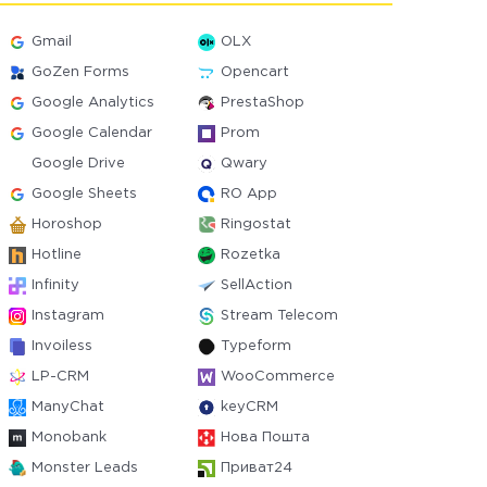
Gmail
OLX
GoZen Forms
Opencart
Google Analytics
PrestaShop
Google Calendar
Prom
Google Drive
Qwary
Google Sheets
RO App
Horoshop
Ringostat
Hotline
Rozetka
Infinity
SellAction
Instagram
Stream Telecom
Invoiless
Typeform
LP-CRM
WooCommerce
ManyChat
keyCRM
Monobank
Нова Пошта
Monster Leads
Приват24