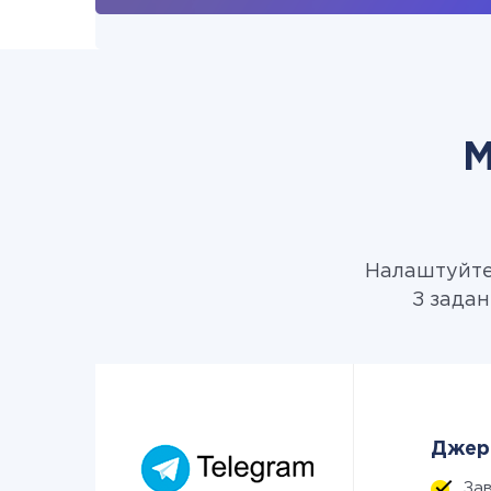
М
Налаштуйте 
З задан
Джере
За