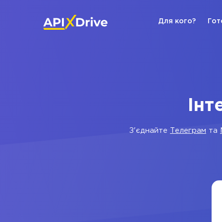
Для кого?
Гот
Інт
З'єднайте
Телеграм
та