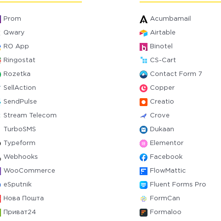
Prom
Acumbamail
Qwary
Airtable
RO App
Binotel
Ringostat
CS-Cart
Rozetka
Contact Form 7
SellAction
Copper
SendPulse
Creatio
Stream Telecom
Crove
TurboSMS
Dukaan
Typeform
Elementor
Webhooks
Facebook
WooCommerce
FlowMattic
eSputnik
Fluent Forms Pro
Нова Пошта
FormCan
Приват24
Formaloo