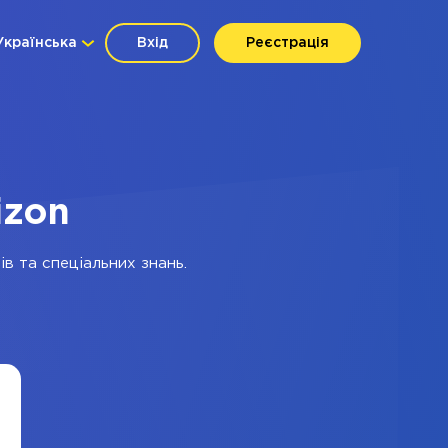
Українська
Вхід
Реєстрація
izon
ів та спеціальних знань.