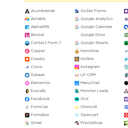
Acumbamail
GoZen Forms
Airtable
Google Analytics
AlphaSMS
Google Calendar
Binotel
Google Drive
Contact Form 7
Google Sheets
Copper
Horoshop
Creatio
Hotline
Crove
Instagram
Dukaan
LP-CRM
Elementor
ManyChat
Evecalls
Monster Leads
Facebook
OLX
FormCan
Omnicell
Formaloo
Opencart
Gmail
PrestaShop