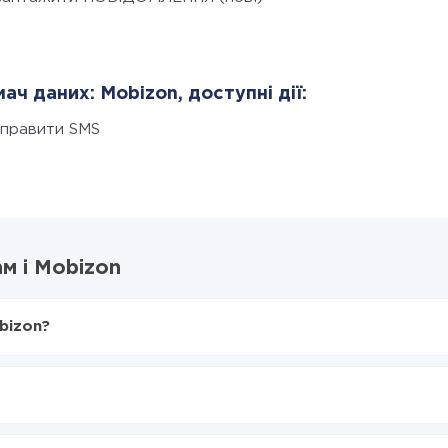
ач даних: Mobizon, доступні дії:
дправити SMS
м і Mobizon
bizon?
X-Drive
 Mobizon
я з Телеграм в Mobizon
нтеграцію, час налаштування може відрізнятися і становити ві