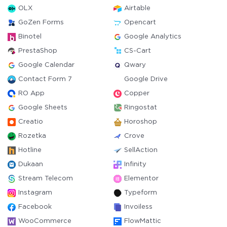
OLX
Airtable
GoZen Forms
Opencart
Binotel
Google Analytics
PrestaShop
CS-Cart
Google Calendar
Qwary
Contact Form 7
Google Drive
RO App
Copper
Google Sheets
Ringostat
Creatio
Horoshop
Rozetka
Crove
Hotline
SellAction
Dukaan
Infinity
Stream Telecom
Elementor
Instagram
Typeform
Facebook
Invoiless
WooCommerce
FlowMattic