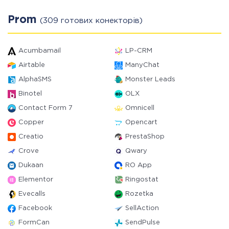
Prom
(309 готових конекторів)
Acumbamail
LP-CRM
Airtable
ManyChat
AlphaSMS
Monster Leads
Binotel
OLX
Contact Form 7
Omnicell
Copper
Opencart
Creatio
PrestaShop
Crove
Qwary
Dukaan
RO App
Elementor
Ringostat
Evecalls
Rozetka
Facebook
SellAction
FormCan
SendPulse