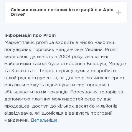
За саму інтеграцію нічого платити не потрібно і на
всіх тарифах доступний повністю весь функціонал.
Скільки всього готових інтеграцій є в Apix-
Ви оплачуєте лише кількість даних, які за фактом
Drive?
передаються з однієї вашої системи в іншу через
наш сервіс. Якщо у вас кількість даних в місяць
На даний час у нас готово 400+ інтеграцій крім Prom
невелика, можете сміливо користуватися
і Mobizon
безкоштовним тарифом або перейти на платний,
Інформація про Prom
при необхідності. Детальніше про
тарифи
.
Маркетплейс prom.ua входить в число найбільш
популярних торгових майданчиків України. Prom
веде свою діяльність з 2008 року, аналогічні
майданчики також були створені в Білорусі, Молдові
та Казахстані. Творці сервісу зуміли розробити
цілий ряд інструментів, за допомогою яких інтернет-
магазини можуть підвищувати свої продажі і
збільшувати потік покупців. Просування товарів за
допомогою платних можливостей сервісу дає
продавцеві доступ до кількох десятків мільйонів
відвідувачів, які щомісяця відвідують торговий
майданчик.
Детальніше