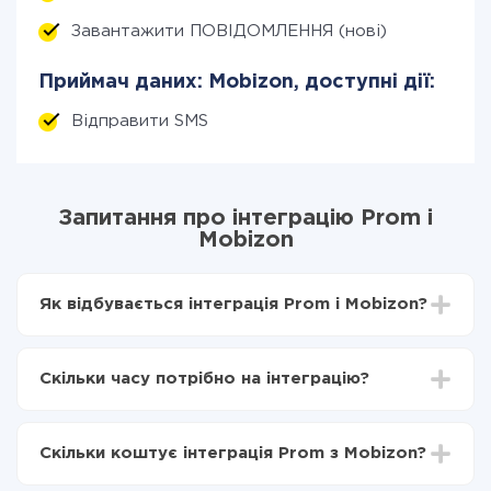
Завантажити ПОВІДОМЛЕННЯ (нові)
Приймач даних: Mobizon, доступні дії:
Відправити SMS
Запитання про інтеграцію Prom і
Mobizon
Як відбувається інтеграція Prom і Mobizon?
Для початку потрібно
зареєструватися в ApiX-
Drive
Скільки часу потрібно на інтеграцію?
Вибираєте які дані передавати з Prom в Mobizon
Включаєте автооновлення
Залежно від системи, з якої ви будете робити
Тепер дані будуть автоматично передаватися з
інтеграцію, час налаштування може відрізнятися і
Prom в Mobizon
Скільки коштує інтеграція Prom з Mobizon?
становити від 5-ти до 30-хвилин. У середньому
налаштування займає 10-15 хвилин.