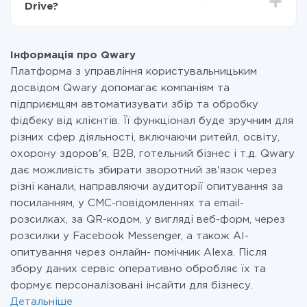
Drive?
передаються з однієї вашої системи в іншу через
наш сервіс. Якщо у вас кількість даних в місяць
На даний час у нас готово 400+ інтеграцій крім
невелика, можете сміливо користуватися
Qwary і Mobizon
безкоштовним тарифом або перейти на платний,
Інформація про Qwary
при необхідності. Детальніше про
тарифи
.
Платформа з управління користувальницьким
досвідом Qwary допомагає компаніям та
підприємцям автоматизувати збір та обробку
фідбеку від клієнтів. Її функціонал буде зручним для
різних сфер діяльності, включаючи ритейл, освіту,
охорону здоров'я, B2B, готельний бізнес і т.д. Qwary
дає можливість збирати зворотний зв'язок через
різні канали, направляючи аудиторії опитування за
посиланням, у СМС-повідомленнях та email-
розсилках, за QR-кодом, у вигляді веб-форм, через
розсилки у Facebook Messenger, а також AI-
опитування через онлайн- помічник Alexa. Після
збору даних сервіс оперативно обробляє їх та
формує персоналізовані інсайти для бізнесу.
Детальніше