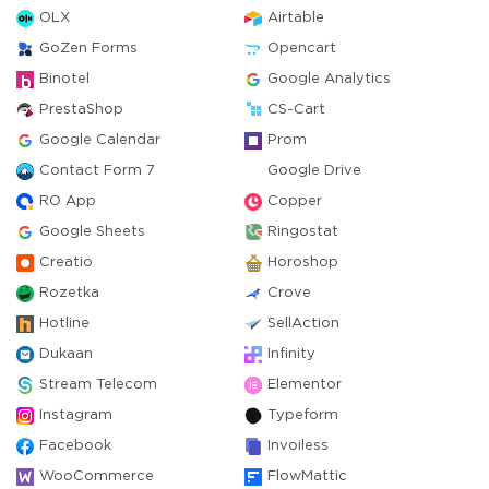
OLX
Airtable
GoZen Forms
Opencart
Binotel
Google Analytics
PrestaShop
CS-Cart
Google Calendar
Prom
Contact Form 7
Google Drive
RO App
Copper
Google Sheets
Ringostat
Creatio
Horoshop
Rozetka
Crove
Hotline
SellAction
Dukaan
Infinity
Stream Telecom
Elementor
Instagram
Typeform
Facebook
Invoiless
WooCommerce
FlowMattic