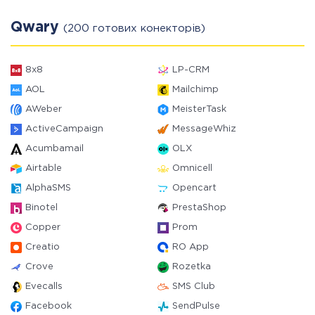
Qwary
(200 готових конекторів)
8x8
LP-CRM
AOL
Mailchimp
AWeber
MeisterTask
ActiveCampaign
MessageWhiz
Acumbamail
OLX
Airtable
Omnicell
AlphaSMS
Opencart
Binotel
PrestaShop
Copper
Prom
Creatio
RO App
Crove
Rozetka
Evecalls
SMS Club
Facebook
SendPulse