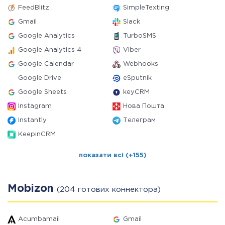
FeedBlitz
SimpleTexting
Gmail
Slack
Google Analytics
TurboSMS
Google Analytics 4
Viber
Google Calendar
Webhooks
Google Drive
eSputnik
Google Sheets
keyCRM
Instagram
Нова Пошта
Instantly
Телеграм
KeepinCRM
показати всі (+155)
Mobizon
(204 готових коннектора)
Acumbamail
Gmail