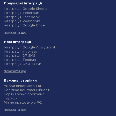
Популярні інтеграції
Інтеграція Google Sheets
Інтеграція Телеграм
Інтеграція Facebook
Інтеграція Webhooks
Інтеграція Google Drive
Інтеграція Opencart
показати ще
Інтеграція Gmail
Інтеграція Нова Пошта
Інтеграція Rozetka
Нові інтеграції
Інтеграція OpenAI (ChatGPT)
Інтеграція Google Analytics 4
Інтеграція Binotel
Інтеграція Invoiless
Інтеграція Prom
Інтеграція D7 SMS
Інтеграція Приват24
Інтеграція Телфин
Інтеграція OLX
Інтеграція ОКИ-ТОКИ
Інтеграція TurboSMS
Інтеграція Finmap
Інтеграція SendPulse
показати ще
Інтеграція Microsoft Dynamics 365
Інтеграція Horoshop
Інтеграція BulkGate
Інтеграція Stream Telecom
Інтеграція TxtSync
Важливі сторінки
Інтеграція Instagram
Інтеграція Wire2Air
Умови використання
Інтеграція Google Analytics
Інтеграція Corezoid
Політика конфіденційності
Інтеграція Creatio
Інтеграція Infobip
Партнерська програма
Інтеграція Ringostat
Інтеграція Instasent
Тарифи
Інтеграція Google Calendar
Інтеграція AtomPark
Ми не працюємо з РФ
Інтеграція Airtable
Інтеграція TXTImpact
Політика повернення коштів
Інтеграція RO App
Інтеграція Campaign Monitor
показати ще
Індивідуальна розробка
Інтеграція WooCommerce
Інтеграція CM.com
Умови партнерської програми