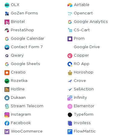
OLX
Airtable
GoZen Forms
Opencart
Binotel
Google Analytics
PrestaShop
CS-Cart
Google Calendar
Prom
Contact Form 7
Google Drive
Qwary
Copper
Google Sheets
RO App
Creatio
Horoshop
Rozetka
Crove
Hotline
SellAction
Dukaan
Infinity
Stream Telecom
Elementor
Instagram
Typeform
Facebook
Invoiless
WooCommerce
FlowMattic