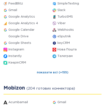
FeedBlitz
SimpleTexting
Gmail
Slack
Google Analytics
TurboSMS
Google Analytics 4
Viber
Google Calendar
Webhooks
Google Drive
eSputnik
Google Sheets
keyCRM
Instagram
Нова Пошта
Instantly
Телеграм
KeepinCRM
показати всі (+155)
Mobizon
(204 готових коннектора)
Acumbamail
Gmail