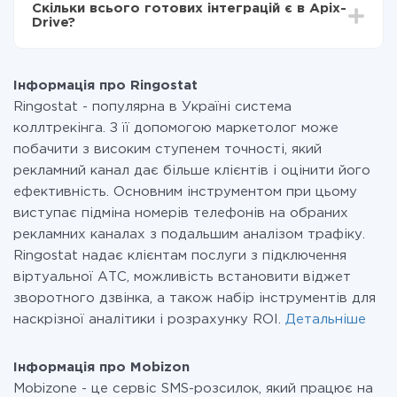
Скільки всього готових інтеграцій є в Apix-
Ви оплачуєте лише кількість даних, які за фактом
Drive?
передаються з однієї вашої системи в іншу через
наш сервіс. Якщо у вас кількість даних в місяць
На даний час у нас готово 400+ інтеграцій крім
невелика, можете сміливо користуватися
Ringostat і Mobizon
безкоштовним тарифом або перейти на платний,
Інформація про Ringostat
при необхідності. Детальніше про
тарифи
.
Ringostat - популярна в Україні система
коллтрекінга. З її допомогою маркетолог може
побачити з високим ступенем точності, який
рекламний канал дає більше клієнтів і оцінити його
ефективність. Основним інструментом при цьому
виступає підміна номерів телефонів на обраних
рекламних каналах з подальшим аналізом трафіку.
Ringostat надає клієнтам послуги з підключення
віртуальної АТС, можливість встановити віджет
зворотного дзвінка, а також набір інструментів для
наскрізної аналітики і розрахунку ROI.
Детальніше
Інформація про Mobizon
Mobizone - це сервіс SMS-розсилок, який працює на