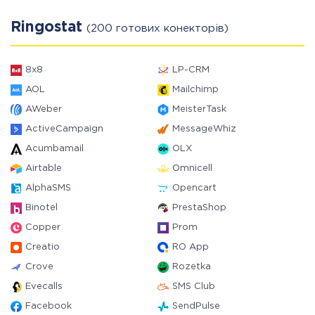
Ringostat
(200 готових конекторів)
8x8
LP-CRM
AOL
Mailchimp
AWeber
MeisterTask
ActiveCampaign
MessageWhiz
Acumbamail
OLX
Airtable
Omnicell
AlphaSMS
Opencart
Binotel
PrestaShop
Copper
Prom
Creatio
RO App
Crove
Rozetka
Evecalls
SMS Club
Facebook
SendPulse