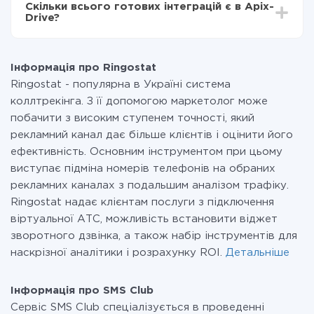
Скільки всього готових інтеграцій є в Apix-
Ви оплачуєте лише кількість даних, які за фактом
Drive?
передаються з однієї вашої системи в іншу через
наш сервіс. Якщо у вас кількість даних в місяць
На даний час у нас готово 400+ інтеграцій крім
невелика, можете сміливо користуватися
Ringostat і SMS Club
безкоштовним тарифом або перейти на платний,
Інформація про Ringostat
при необхідності. Детальніше про
тарифи
.
Ringostat - популярна в Україні система
коллтрекінга. З її допомогою маркетолог може
побачити з високим ступенем точності, який
рекламний канал дає більше клієнтів і оцінити його
ефективність. Основним інструментом при цьому
виступає підміна номерів телефонів на обраних
рекламних каналах з подальшим аналізом трафіку.
Ringostat надає клієнтам послуги з підключення
віртуальної АТС, можливість встановити віджет
зворотного дзвінка, а також набір інструментів для
наскрізної аналітики і розрахунку ROI.
Детальніше
Інформація про SMS Club
Сервіс SMS Club спеціалізується в проведенні