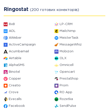
Ringostat
(200 готових конекторів)
8x8
LP-CRM
AOL
Mailchimp
AWeber
MeisterTask
ActiveCampaign
MessageWhiz
Acumbamail
Mobizon
Airtable
OLX
AlphaSMS
Omnicell
Binotel
Opencart
Copper
PrestaShop
Creatio
Prom
Crove
RO App
Evecalls
Rozetka
Facebook
SendPulse