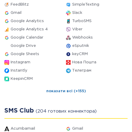
FeedBlitz
SimpleTexting
Gmail
Slack
Google Analytics
TurboSMS
Google Analytics 4
Viber
Google Calendar
Webhooks
Google Drive
eSputnik
Google Sheets
keyCRM
Instagram
Нова Пошта
Instantly
Телеграм
KeepinCRM
показати всі (+155)
SMS Club
(204 готових коннектора)
Acumbamail
Gmail