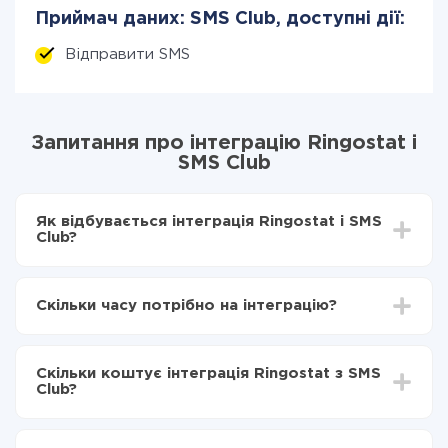
Приймач даних: SMS Club, доступні дії:
Відправити SMS
Запитання про інтеграцію Ringostat і
SMS Club
Як відбувається інтеграція Ringostat і SMS
Club?
Для початку потрібно
зареєструватися в ApiX-
Drive
Скільки часу потрібно на інтеграцію?
Вибираєте які дані передавати з Ringostat в SMS
Club
Залежно від системи, з якої ви будете робити
Включаєте автооновлення
інтеграцію, час налаштування може відрізнятися і
Тепер дані будуть автоматично передаватися з
Скільки коштує інтеграція Ringostat з SMS
становити від 5-ти до 30-хвилин. У середньому
Ringostat в SMS Club
Club?
налаштування займає 10-15 хвилин.
За саму інтеграцію нічого платити не потрібно і на
всіх тарифах доступний повністю весь функціонал.