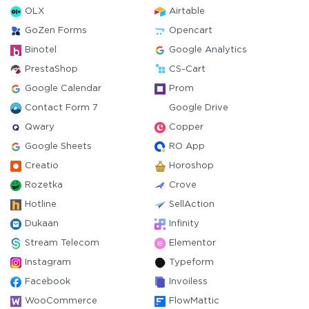
OLX
Airtable
GoZen Forms
Opencart
Binotel
Google Analytics
PrestaShop
CS-Cart
Google Calendar
Prom
Contact Form 7
Google Drive
Qwary
Copper
Google Sheets
RO App
Creatio
Horoshop
Rozetka
Crove
Hotline
SellAction
Dukaan
Infinity
Stream Telecom
Elementor
Instagram
Typeform
Facebook
Invoiless
WooCommerce
FlowMattic