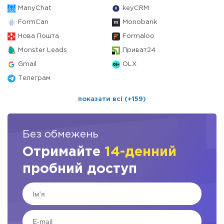
ManyChat
keyCRM
FormCan
Monobank
Нова Пошта
Formaloo
Monster Leads
Приват24
Gmail
OLX
Телеграм
показати всі (+159)
Без обмежень
Отримайте
14-денний
пробний доступ