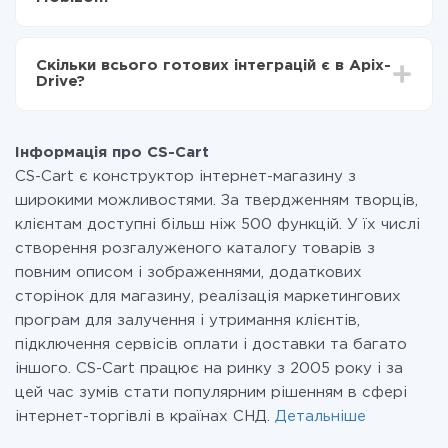
налаштування займає 10-15 хвилин.
За саму інтеграцію нічого платити не потрібно і на
всіх тарифах доступний повністю весь функціонал.
Скільки всього готових інтеграцій є в Apix-
Ви оплачуєте лише кількість даних, які за фактом
Drive?
передаються з однієї вашої системи в іншу через
наш сервіс. Якщо у вас кількість даних в місяць
На даний час у нас готово 400+ інтеграцій крім CS-
невелика, можете сміливо користуватися
Cart і Mobizon
безкоштовним тарифом або перейти на платний,
Інформація про CS-Cart
при необхідності. Детальніше про
тарифи
.
CS-Cart є конструктор інтернет-магазину з
широкими можливостями. За твердженням творців,
клієнтам доступні більш ніж 500 функцій. У їх числі
створення розгалуженого каталогу товарів з
повним описом і зображеннями, додаткових
сторінок для магазину, реалізація маркетингових
програм для залучення і утримання клієнтів,
підключення сервісів оплати і доставки та багато
іншого. CS-Cart працює на ринку з 2005 року і за
цей час зумів стати популярним рішенням в сфері
інтернет-торгівлі в країнах СНД.
Детальніше