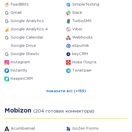
FeedBlitz
SimpleTexting
Gmail
Slack
Google Analytics
TurboSMS
Google Analytics 4
Viber
Google Calendar
Webhooks
Google Drive
eSputnik
Google Sheets
keyCRM
Instagram
Нова Пошта
Instantly
Телеграм
KeepinCRM
показати всі (+155)
Mobizon
(204 готових коннектора)
Acumbamail
GoZen Forms