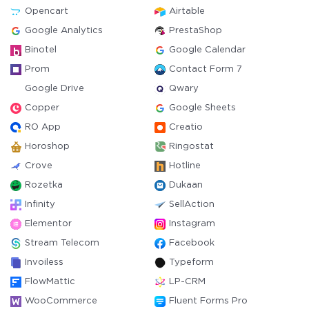
Opencart
Airtable
Google Analytics
PrestaShop
Binotel
Google Calendar
Prom
Contact Form 7
Google Drive
Qwary
Copper
Google Sheets
RO App
Creatio
Horoshop
Ringostat
Crove
Hotline
Rozetka
Dukaan
Infinity
SellAction
Elementor
Instagram
Stream Telecom
Facebook
Invoiless
Typeform
FlowMattic
LP-CRM
WooCommerce
Fluent Forms Pro