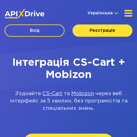
Українська
Вхід
Реєстрація
Інтеграція CS-Cart +
Mobizon
З'єднайте
CS-Cart
та
Mobizon
через веб
інтерфейс за 5 хвилин, без програмістів та
спеціальних знань.