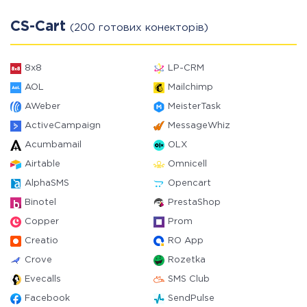
CS-Cart
(200 готових конекторів)
8x8
LP-CRM
AOL
Mailchimp
AWeber
MeisterTask
ActiveCampaign
MessageWhiz
Acumbamail
OLX
Airtable
Omnicell
AlphaSMS
Opencart
Binotel
PrestaShop
Copper
Prom
Creatio
RO App
Crove
Rozetka
Evecalls
SMS Club
Facebook
SendPulse