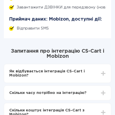
Завантажити ДЗВІНКИ для передзвону (нові)
Приймач даних: Mobizon, доступні дії:
Відправити SMS
Запитання про інтеграцію CS-Cart і
Mobizon
Як відбувається інтеграція CS-Cart і
Mobizon?
Для початку потрібно
зареєструватися в ApiX-
Drive
Скільки часу потрібно на інтеграцію?
Вибираєте які дані передавати з CS-Cart в
Mobizon
Залежно від системи, з якої ви будете робити
Включаєте автооновлення
інтеграцію, час налаштування може відрізнятися і
Тепер дані будуть автоматично передаватися з
Скільки коштує інтеграція CS-Cart з
становити від 5-ти до 30-хвилин. У середньому
CS-Cart в Mobizon
Mobizon?