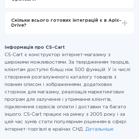
налаштування займає 10-15 хвилин.
За саму інтеграцію нічого платити не потрібно і на
всіх тарифах доступний повністю весь функціонал.
Скільки всього готових інтеграцій є в Apix-
Ви оплачуєте лише кількість даних, які за фактом
Drive?
передаються з однієї вашої системи в іншу через
наш сервіс. Якщо у вас кількість даних в місяць
На даний час у нас готово 400+ інтеграцій крім CS-
невелика, можете сміливо користуватися
Cart і Opencart
безкоштовним тарифом або перейти на платний,
Інформація про CS-Cart
при необхідності. Детальніше про
тарифи
.
CS-Cart є конструктор інтернет-магазину з
широкими можливостями. За твердженням творців,
клієнтам доступні більш ніж 500 функцій. У їх числі
створення розгалуженого каталогу товарів з
повним описом і зображеннями, додаткових
сторінок для магазину, реалізація маркетингових
програм для залучення і утримання клієнтів,
підключення сервісів оплати і доставки та багато
іншого. CS-Cart працює на ринку з 2005 року і за
цей час зумів стати популярним рішенням в сфері
інтернет-торгівлі в країнах СНД.
Детальніше