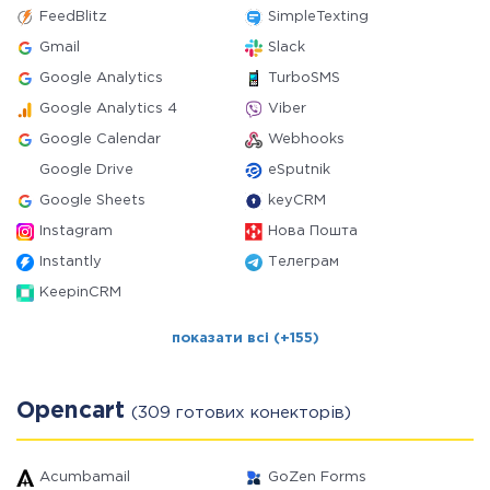
FeedBlitz
SimpleTexting
Gmail
Slack
Google Analytics
TurboSMS
Google Analytics 4
Viber
Google Calendar
Webhooks
Google Drive
eSputnik
Google Sheets
keyCRM
Instagram
Нова Пошта
Instantly
Телеграм
KeepinCRM
показати всі (+155)
Opencart
(309 готових конекторів)
Acumbamail
GoZen Forms