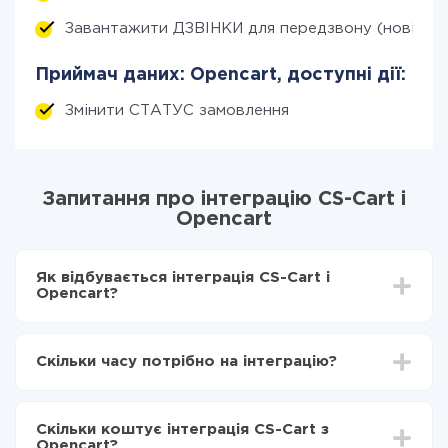
Завантажити ДЗВІНКИ для передзвону (нові)
Приймач даних: Opencart, доступні дії:
Змінити СТАТУС замовлення
Запитання про інтеграцію CS-Cart і
Opencart
Як відбувається інтеграція CS-Cart і
Opencart?
Для початку потрібно
зареєструватися в ApiX-
Drive
Скільки часу потрібно на інтеграцію?
Вибираєте які дані передавати з CS-Cart в
Opencart
Залежно від системи, з якої ви будете робити
Включаєте автооновлення
інтеграцію, час налаштування може відрізнятися і
Тепер дані будуть автоматично передаватися з
Скільки коштує інтеграція CS-Cart з
становити від 5-ти до 30-хвилин. У середньому
CS-Cart в Opencart
Opencart?