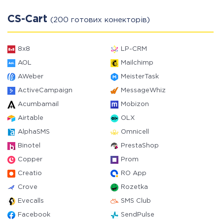
CS-Cart
(200 готових конекторів)
8x8
LP-CRM
AOL
Mailchimp
AWeber
MeisterTask
ActiveCampaign
MessageWhiz
Acumbamail
Mobizon
Airtable
OLX
AlphaSMS
Omnicell
Binotel
PrestaShop
Copper
Prom
Creatio
RO App
Crove
Rozetka
Evecalls
SMS Club
Facebook
SendPulse