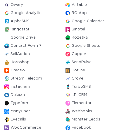
Qwary
Airtable
Google Analytics
RO App
AlphaSMS
Google Calendar
Ringostat
Binotel
Google Drive
Rozetka
Contact Form 7
Google Sheets
SellAction
Copper
Horoshop
SendPulse
Creatio
Hotline
Stream Telecom
Crove
Instagram
TurboSMS
Dukaan
LP-CRM
Typeform
Elementor
ManyChat
Webhooks
Evecalls
Monster Leads
WooCommerce
Facebook