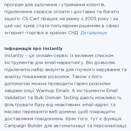
програм для залучення і утримання клієнтів,
підключення сервісів оплати і доставки та багато
іншого. CS-Cart працює на ринку з 2005 року і за
цей час зумів стати популярним рішенням в сфері
інтернет-торгівлі в країнах СНД.
Детальніше
Інформація про Instantly
Instantly – це онлайн-сервіс із великим списком
інструментів для email-маркетингу. Він дозволяє
підключити набір акаунтів для гнучкого керування та
аналізу показників розсилок. Також з його
допомогою можна проводити гарячі розсилки
завдяки опції Warmup Emails. А інструменти Email
Validation та Bulk Domain Testing дають можливість
фільтрувати базу від неактивних email-адрес та
масово перевіряти веб-домени, щоб покращити
доставляння повідомлень. Крім того, тут є функція
Campaign Builder для автоматизації та персоналізації