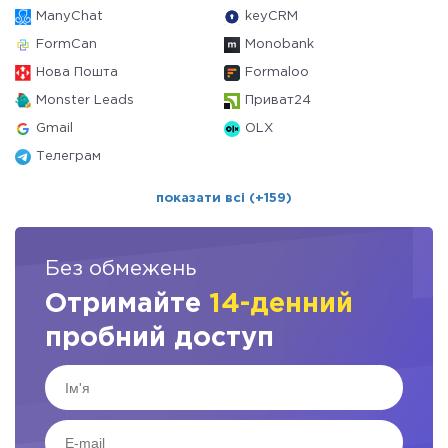
ManyChat
keyCRM
FormCan
Monobank
Нова Пошта
Formaloo
Monster Leads
Приват24
Gmail
OLX
Телеграм
показати всі (+159)
Без обмежень
Отримайте
14-денний
пробний доступ