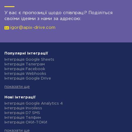
У вас є пропозиції щодо співпраці? Поділіться
своїми ідеями з нами за адресою:
igor@apix-drive.com
Популярні інтеграції
Інтеграція Google Sheets
Інтеграція Телеграм
Інтеграція Facebook
Інтеграція Webhooks
Інтеграція Google Drive
Інтеграція Opencart
показати ще
Інтеграція Gmail
Інтеграція Нова Пошта
Інтеграція Rozetka
Нові інтеграції
Інтеграція OpenAI (ChatGPT)
Інтеграція Google Analytics 4
Інтеграція Binotel
Інтеграція Invoiless
Інтеграція Prom
Інтеграція D7 SMS
Інтеграція Приват24
Інтеграція Телфин
Інтеграція OLX
Інтеграція ОКИ-ТОКИ
Інтеграція TurboSMS
Інтеграція Finmap
Інтеграція SendPulse
показати ще
Інтеграція Microsoft Dynamics 365