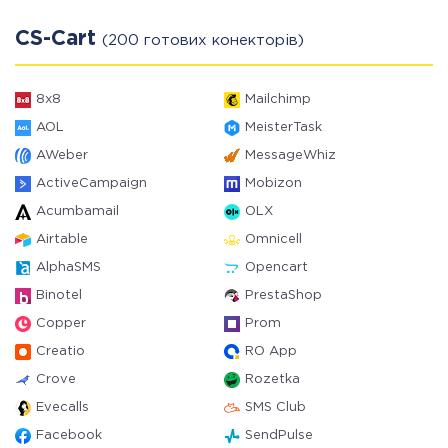
CS-Cart
(200 готових конекторів)
8x8
Mailchimp
AOL
MeisterTask
AWeber
MessageWhiz
ActiveCampaign
Mobizon
Acumbamail
OLX
Airtable
Omnicell
AlphaSMS
Opencart
Binotel
PrestaShop
Copper
Prom
Creatio
RO App
Crove
Rozetka
Evecalls
SMS Club
Facebook
SendPulse