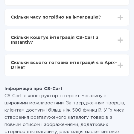
Для початку потрібно
зареєструватися в ApiX-
Drive
Скільки часу потрібно на інтеграцію?
Вибираєте які дані передавати з CS-Cart в
Instantly
Залежно від системи, з якої ви будете робити
Включаєте автооновлення
інтеграцію, час налаштування може відрізнятися і
Тепер дані будуть автоматично передаватися з
Скільки коштує інтеграція CS-Cart з
становити від 5-ти до 30-хвилин. У середньому
CS-Cart в Instantly
Instantly?
налаштування займає 10-15 хвилин.
За саму інтеграцію нічого платити не потрібно і на
всіх тарифах доступний повністю весь функціонал.
Скільки всього готових інтеграцій є в Apix-
Ви оплачуєте лише кількість даних, які за фактом
Drive?
передаються з однієї вашої системи в іншу через
наш сервіс. Якщо у вас кількість даних в місяць
На даний час у нас готово 400+ інтеграцій крім CS-
невелика, можете сміливо користуватися
Cart і Instantly
безкоштовним тарифом або перейти на платний,
Інформація про CS-Cart
при необхідності. Детальніше про
тарифи
.
CS-Cart є конструктор інтернет-магазину з
широкими можливостями. За твердженням творців,
клієнтам доступні більш ніж 500 функцій. У їх числі
створення розгалуженого каталогу товарів з
повним описом і зображеннями, додаткових
сторінок для магазину, реалізація маркетингових