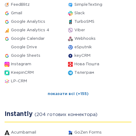
FeedBlitz
SimpleTexting
Gmail
Slack
Google Analytics
TurboSMS
Google Analytics 4
Viber
Google Calendar
Webhooks
Google Drive
eSputnik
Google Sheets
keyCRM
Instagram
Нова Пошта
KeepinCRM
Телеграм
LP-CRM
показати всі (+155)
Instantly
(204 готових коннектора)
Acumbamail
GoZen Forms