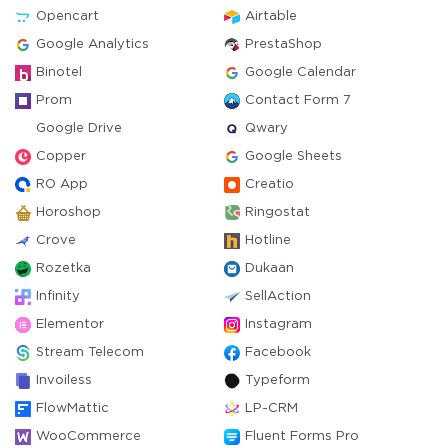
Opencart
Airtable
Google Analytics
PrestaShop
Binotel
Google Calendar
Prom
Contact Form 7
Google Drive
Qwary
Copper
Google Sheets
RO App
Creatio
Horoshop
Ringostat
Crove
Hotline
Rozetka
Dukaan
Infinity
SellAction
Elementor
Instagram
Stream Telecom
Facebook
Invoiless
Typeform
FlowMattic
LP-CRM
WooCommerce
Fluent Forms Pro