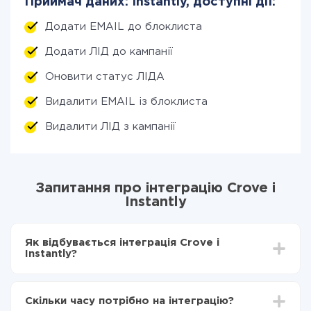
Приймач даних: Instantly, доступні дії:
Додати EMAIL до блоклиста
Додати ЛІД до кампанії
Оновити статус ЛІДА
Видалити EMAIL із блоклиста
Видалити ЛІД з кампанії
Запитання про інтеграцію Crove і
Instantly
Як відбувається інтеграція Crove і
Instantly?
Для початку потрібно
зареєструватися в ApiX-
Drive
Скільки часу потрібно на інтеграцію?
Вибираєте які дані передавати з Crove в Instantly