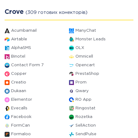
Crove
(309 готових конекторів)
Acumbamail
ManyChat
Airtable
Monster Leads
AlphaSMS
OLX
Binotel
Omnicell
Contact Form 7
Opencart
Copper
PrestaShop
Creatio
Prom
Dukaan
Qwary
Elementor
RO App
Evecalls
Ringostat
Facebook
Rozetka
FormCan
SellAction
Formaloo
SendPulse