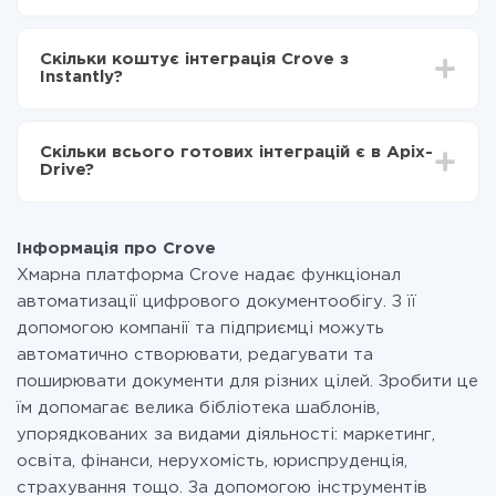
Включаєте автооновлення
Залежно від системи, з якої ви будете робити
Тепер дані будуть автоматично передаватися з
інтеграцію, час налаштування може відрізнятися і
Crove в Instantly
Скільки коштує інтеграція Crove з
становити від 5-ти до 30-хвилин. У середньому
Instantly?
налаштування займає 10-15 хвилин.
За саму інтеграцію нічого платити не потрібно і на
всіх тарифах доступний повністю весь функціонал.
Скільки всього готових інтеграцій є в Apix-
Ви оплачуєте лише кількість даних, які за фактом
Drive?
передаються з однієї вашої системи в іншу через
наш сервіс. Якщо у вас кількість даних в місяць
На даний час у нас готово 400+ інтеграцій крім
невелика, можете сміливо користуватися
Crove і Instantly
безкоштовним тарифом або перейти на платний,
Інформація про Crove
при необхідності. Детальніше про
тарифи
.
Хмарна платформа Crove надає функціонал
автоматизації цифрового документообігу. З її
допомогою компанії та підприємці можуть
автоматично створювати, редагувати та
поширювати документи для різних цілей. Зробити це
їм допомагає велика бібліотека шаблонів,
упорядкованих за видами діяльності: маркетинг,
освіта, фінанси, нерухомість, юриспруденція,
страхування тощо. За допомогою інструментів