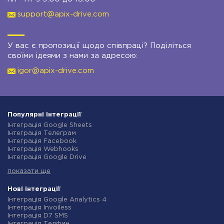
support@apix-drive.com
У вас є пропозиції щодо співпраці? Поділіться
своїми ідеями з нами за адресою:
igor@apix-drive.com
Популярні інтеграції
Інтеграція Google Sheets
Інтеграція Телеграм
Інтеграція Facebook
Інтеграція Webhooks
Інтеграція Google Drive
Інтеграція Opencart
показати ще
Інтеграція Gmail
Інтеграція Нова Пошта
Інтеграція Rozetka
Нові інтеграції
Інтеграція OpenAI (ChatGPT)
Інтеграція Google Analytics 4
Інтеграція Binotel
Інтеграція Invoiless
Інтеграція Prom
Інтеграція D7 SMS
Інтеграція Приват24
Інтеграція Телфин