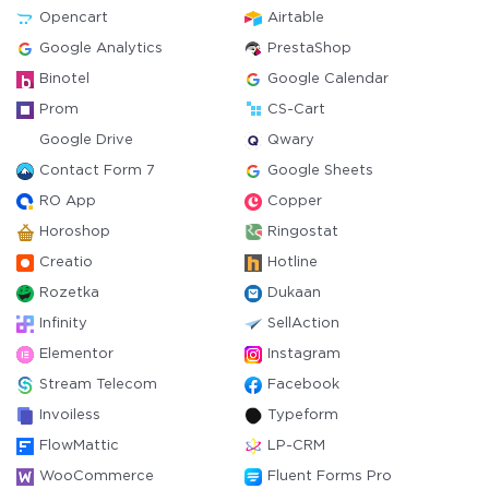
Opencart
Airtable
Google Analytics
PrestaShop
Binotel
Google Calendar
Prom
CS-Cart
Google Drive
Qwary
Contact Form 7
Google Sheets
RO App
Copper
Horoshop
Ringostat
Creatio
Hotline
Rozetka
Dukaan
Infinity
SellAction
Elementor
Instagram
Stream Telecom
Facebook
Invoiless
Typeform
FlowMattic
LP-CRM
WooCommerce
Fluent Forms Pro