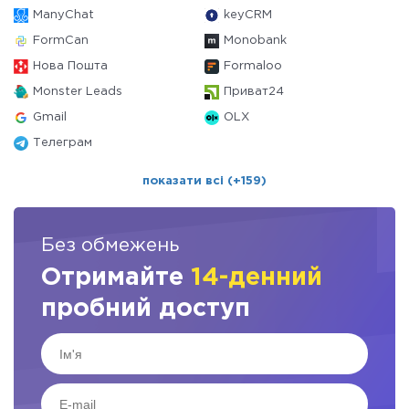
ManyChat
keyCRM
FormCan
Monobank
Нова Пошта
Formaloo
Monster Leads
Приват24
Gmail
OLX
Телеграм
показати всі (+159)
Без обмежень
Отримайте
14-денний
пробний доступ