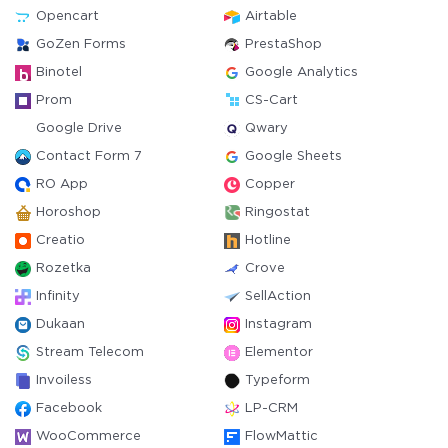
Opencart
Airtable
GoZen Forms
PrestaShop
Binotel
Google Analytics
Prom
CS-Cart
Google Drive
Qwary
Contact Form 7
Google Sheets
RO App
Copper
Horoshop
Ringostat
Creatio
Hotline
Rozetka
Crove
Infinity
SellAction
Dukaan
Instagram
Stream Telecom
Elementor
Invoiless
Typeform
Facebook
LP-CRM
WooCommerce
FlowMattic