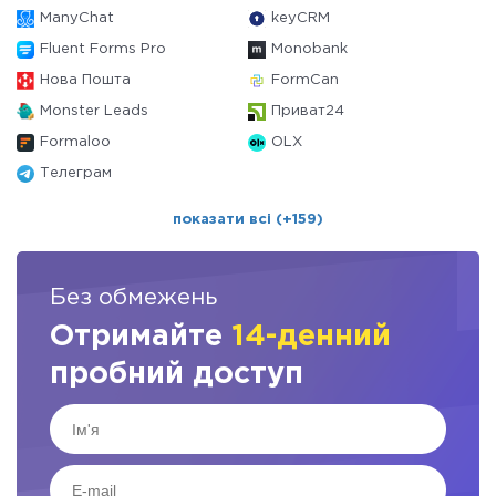
ManyChat
keyCRM
Fluent Forms Pro
Monobank
Нова Пошта
FormCan
Monster Leads
Приват24
Formaloo
OLX
Телеграм
показати всі (+159)
Без обмежень
Отримайте
14-денний
пробний доступ