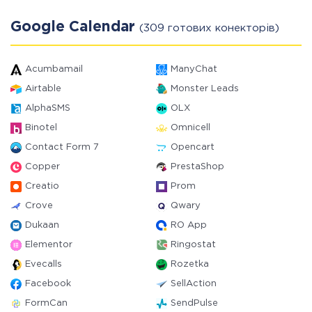
Google Calendar
(309 готових конекторів)
Acumbamail
ManyChat
Airtable
Monster Leads
AlphaSMS
OLX
Binotel
Omnicell
Contact Form 7
Opencart
Copper
PrestaShop
Creatio
Prom
Crove
Qwary
Dukaan
RO App
Elementor
Ringostat
Evecalls
Rozetka
Facebook
SellAction
FormCan
SendPulse