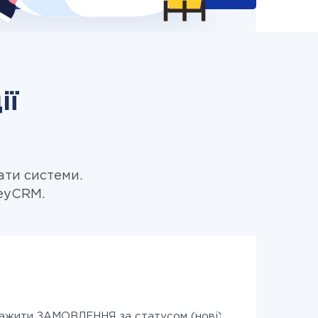
ії
ати системи.
keyCRM.
ажити ЗАМОВЛЕННЯ за статусом (нові)