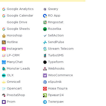
Google Analytics
Qwary
Google Calendar
RO App
Google Drive
Ringostat
Google Sheets
Rozetka
Horoshop
SellAction
Hotline
SendPulse
Instagram
Stream Telecom
LP-CRM
TurboSMS
ManyChat
Typeform
Monster Leads
Webhooks
OLX
WooCommerce
Omnicell
eSputnik
Opencart
Нова Пошта
PrestaShop
Приват24
Prom
Телеграм