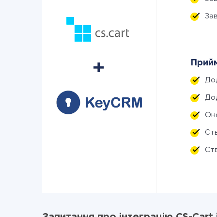
За
Прийм
До
До
Он
Ст
Ст