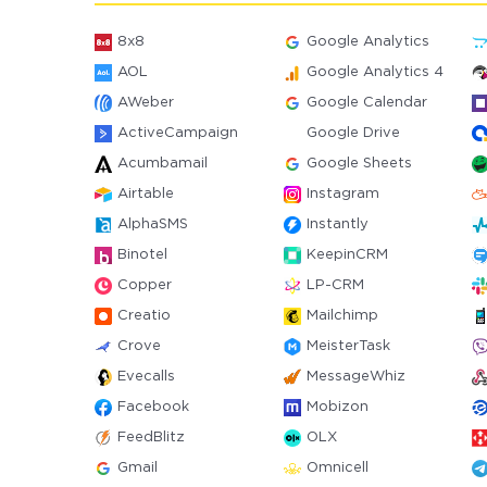
8x8
Google Analytics
AOL
Google Analytics 4
AWeber
Google Calendar
ActiveCampaign
Google Drive
Acumbamail
Google Sheets
Airtable
Instagram
AlphaSMS
Instantly
Binotel
KeepinCRM
Copper
LP-CRM
Creatio
Mailchimp
Crove
MeisterTask
Evecalls
MessageWhiz
Facebook
Mobizon
FeedBlitz
OLX
Gmail
Omnicell