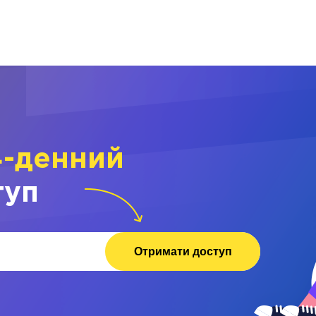
4-денний
туп
Отримати доступ