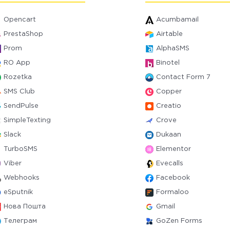
Opencart
Acumbamail
PrestaShop
Airtable
Prom
AlphaSMS
RO App
Binotel
Rozetka
Contact Form 7
SMS Club
Copper
SendPulse
Creatio
SimpleTexting
Crove
Slack
Dukaan
TurboSMS
Elementor
Viber
Evecalls
Webhooks
Facebook
eSputnik
Formaloo
Нова Пошта
Gmail
Телеграм
GoZen Forms