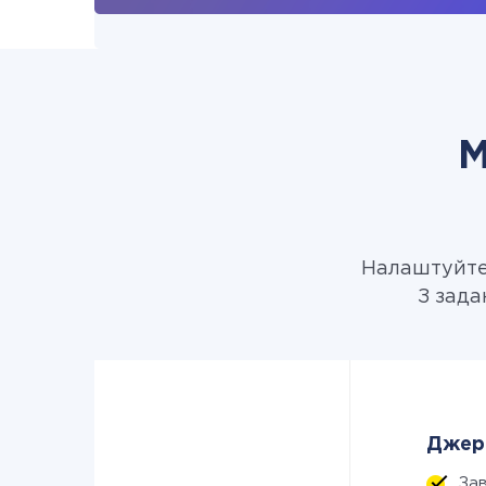
М
Налаштуйте 
З зада
Джере
За