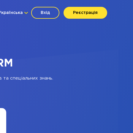
Українська
Вхід
Реєстрація
CRM
в та спеціальних знань.