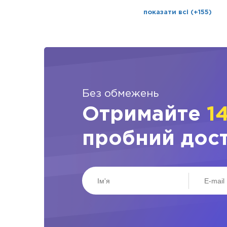
показати всі (+155)
Без обмежень
Отримайте
1
пробний дос