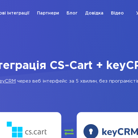
ові інтеграції
Партнери
Блог
Довідка
Відео
теграція CS-Cart + key
keyCRM
через веб інтерфейс за 5 хвилин, без програмісті