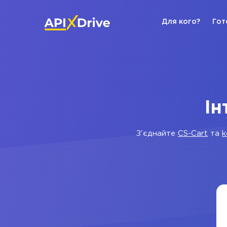
Для кого?
Гот
Ін
З'єднайте
CS-Cart
та