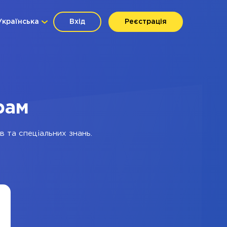
Українська
Вхід
Реєстрація
рам
в та спеціальних знань.