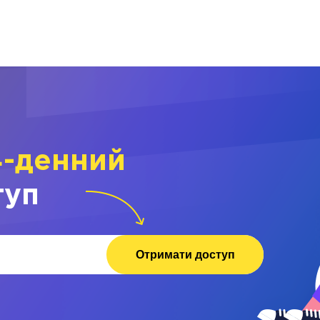
4-денний
туп
Отримати доступ