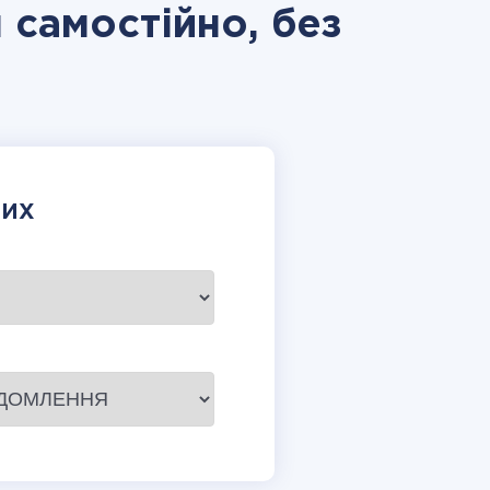
м самостійно, без
НИХ