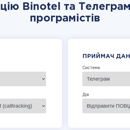
цію Binotel та Телегра
програмістів
ПРИЙМАЧ ДА
Система
Дія