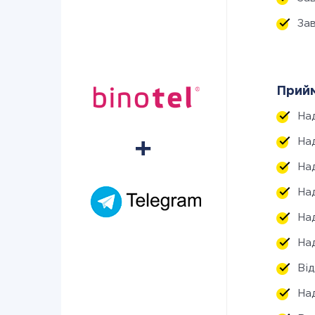
За
Прийм
На
На
На
На
На
На
Ві
На