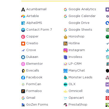
Acumbamail
Google Analytics
Airtable
Google Calendar
AlphaSMS
Google Drive
Contact Form 7
Google Sheets
Copper
Horoshop
Creatio
Hotline
Crove
Instagram
Dukaan
Invoiless
Elementor
LP-CRM
Evecalls
ManyChat
Facebook
Monster Leads
FormCan
OLX
Formaloo
Omnicell
Gmail
Opencart
GoZen Forms
PrestaShop