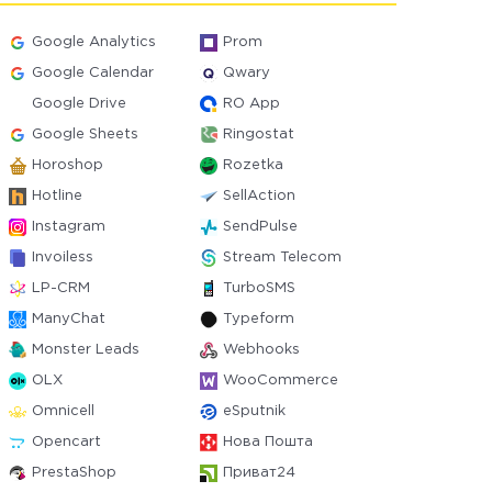
Google Analytics
Prom
Google Calendar
Qwary
Google Drive
RO App
Google Sheets
Ringostat
Horoshop
Rozetka
Hotline
SellAction
Instagram
SendPulse
Invoiless
Stream Telecom
LP-CRM
TurboSMS
ManyChat
Typeform
Monster Leads
Webhooks
OLX
WooCommerce
Omnicell
eSputnik
Opencart
Нова Пошта
PrestaShop
Приват24