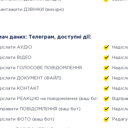
вантажити ДЗВІНКИ (вихідні)
ач даних: Телеграм, доступні дії:
діслати АУДІО
Надісл
діслати ВІДЕО
Надісл
діслати ГОЛОСОВЕ ПОВІДОМЛЕННЯ
Надіс
діслати ДОКУМЕНТ (ФАЙЛ)
Надісл
діслати КОНТАКТ
Надісл
діслати РЕАКЦІЮ на повідомлення (ваш бот)
Відпр
дправити ПОВІДОМЛЕННЯ (ваш бот)
Надіс
діслати ФОТО (ваш бот)
Редаг