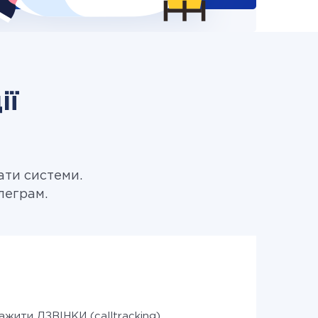
ії
ати системи.
леграм.
ажити ДЗВІНКИ (calltracking)