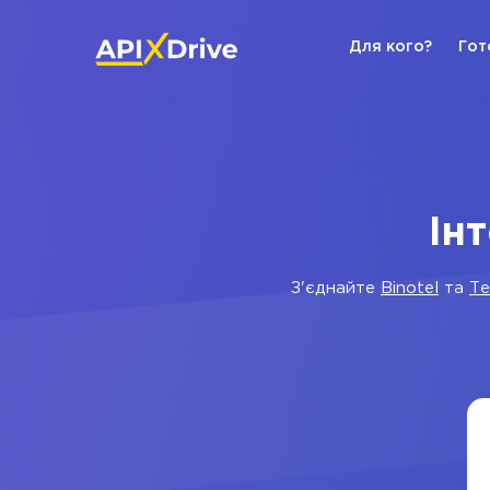
Для кого?
Гот
Ін
З'єднайте
Binotel
та
Те