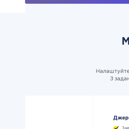
М
Налаштуйте 
З зада
Джере
За