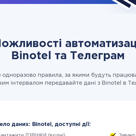
ожливості автоматизац
Binotel та Телеграм
одноразово правила, за якими будуть працюв
ним інтервалом передавайте дані з Binotel в Те
ло даних: Binotel, доступні дії:
вантажити ДЗВІНКИ (вхідні)
Завант