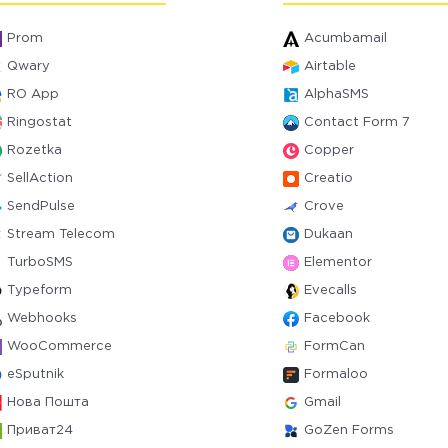
Prom
Acumbamail
Qwary
Airtable
RO App
AlphaSMS
Ringostat
Contact Form 7
Rozetka
Copper
SellAction
Creatio
SendPulse
Crove
Stream Telecom
Dukaan
TurboSMS
Elementor
Typeform
Evecalls
Webhooks
Facebook
WooCommerce
FormCan
eSputnik
Formaloo
Нова Пошта
Gmail
Приват24
GoZen Forms