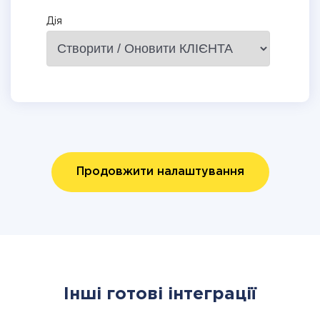
Дія
Продовжити налаштування
Інші готові інтеграції