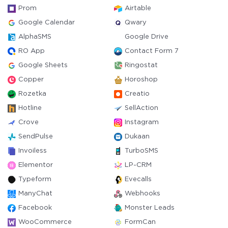
Prom
Airtable
Google Calendar
Qwary
AlphaSMS
Google Drive
RO App
Contact Form 7
Google Sheets
Ringostat
Copper
Horoshop
Rozetka
Creatio
Hotline
SellAction
Crove
Instagram
SendPulse
Dukaan
Invoiless
TurboSMS
Elementor
LP-CRM
Typeform
Evecalls
ManyChat
Webhooks
Facebook
Monster Leads
WooCommerce
FormCan