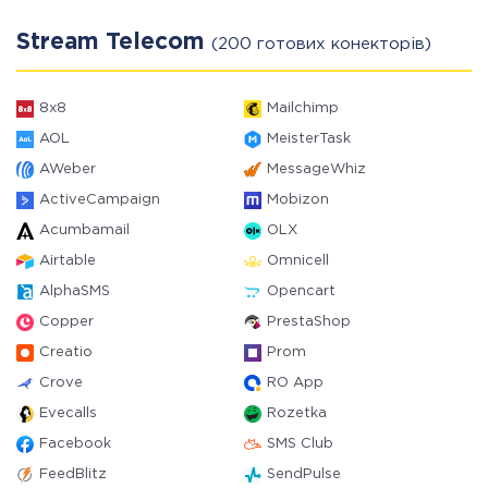
Stream Telecom
(200 готових конекторів)
8x8
Mailchimp
AOL
MeisterTask
AWeber
MessageWhiz
ActiveCampaign
Mobizon
Acumbamail
OLX
Airtable
Omnicell
AlphaSMS
Opencart
Copper
PrestaShop
Creatio
Prom
Crove
RO App
Evecalls
Rozetka
Facebook
SMS Club
FeedBlitz
SendPulse