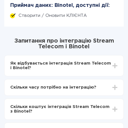
Приймач даних: Binotel, доступні дії:
Створити / Оновити КЛІЄНТА
Запитання про інтеграцію Stream
Telecom і Binotel
Як відбувається інтеграція Stream Telecom
і Binotel?
Для початку потрібно
зареєструватися в ApiX-
Drive
Скільки часу потрібно на інтеграцію?
Вибираєте які дані передавати з Stream Telecom
в Binotel
Залежно від системи, з якої ви будете робити
Включаєте автооновлення
інтеграцію, час налаштування може відрізнятися і
Тепер дані будуть автоматично передаватися з
Скільки коштує інтеграція Stream Telecom
становити від 5-ти до 30-хвилин. У середньому
Stream Telecom в Binotel
з Binotel?
налаштування займає 10-15 хвилин.
За саму інтеграцію нічого платити не потрібно і на
всіх тарифах доступний повністю весь функціонал.