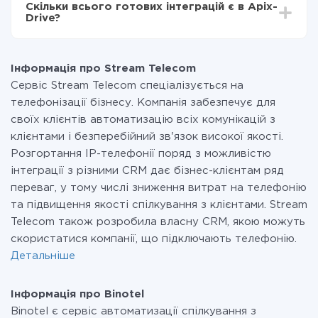
Скільки всього готових інтеграцій є в Apix-
Ви оплачуєте лише кількість даних, які за фактом
Drive?
передаються з однієї вашої системи в іншу через
наш сервіс. Якщо у вас кількість даних в місяць
На даний час у нас готово 400+ інтеграцій крім
невелика, можете сміливо користуватися
Stream Telecom і Binotel
безкоштовним тарифом або перейти на платний,
Інформація про Stream Telecom
при необхідності. Детальніше про
тарифи
.
Сервіс Stream Telecom спеціалізується на
телефонізації бізнесу. Компанія забезпечує для
своїх клієнтів автоматизацію всіх комунікацій з
клієнтами і безперебійний зв'язок високої якості.
Розгортання IP-телефонії поряд з можливістю
інтеграції з різними CRM дає бізнес-клієнтам ряд
переваг, у тому числі зниження витрат на телефонію
та підвищення якості спілкування з клієнтами. Stream
Telecom також розробила власну CRM, якою можуть
скористатися компанії, що підключають телефонію.
Детальніше
Інформація про Binotel
Binotel є сервіс автоматизації спілкування з