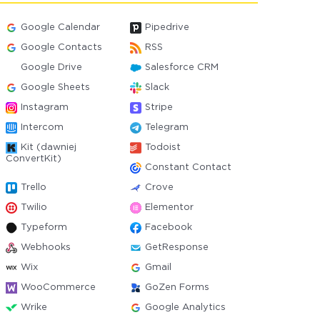
Google Calendar
Pipedrive
Google Contacts
RSS
Google Drive
Salesforce CRM
Google Sheets
Slack
Instagram
Stripe
Intercom
Telegram
Kit (dawniej
Todoist
ConvertKit)
Constant Contact
Trello
Crove
Twilio
Elementor
Typeform
Facebook
Webhooks
GetResponse
Wix
Gmail
WooCommerce
GoZen Forms
Wrike
Google Analytics