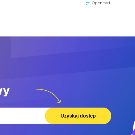
Opencart
wy
Uzyskaj dostęp