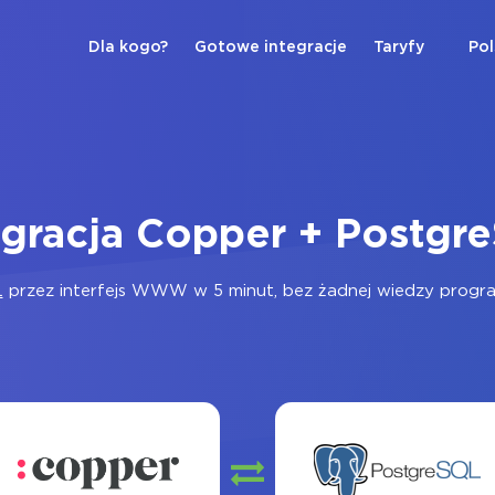
Dla kogo?
Gotowe integracje
Taryfy
Pol
egracja Copper + Postgr
L
przez interfejs WWW w 5 minut, bez żadnej wiedzy programi