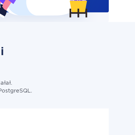
i
ałał.
PostgreSQL.