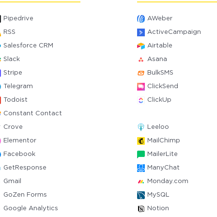
Pipedrive
AWeber
RSS
ActiveCampaign
Salesforce CRM
Airtable
Slack
Asana
Stripe
BulkSMS
Telegram
ClickSend
Todoist
ClickUp
Constant Contact
Crove
Leeloo
Elementor
MailChimp
Facebook
MailerLite
GetResponse
ManyChat
Gmail
Monday.com
GoZen Forms
MySQL
Google Analytics
Notion