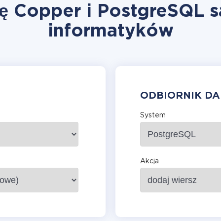
ję Copper i PostgreSQL s
informatyków
ODBIORNIK D
System
Akcja