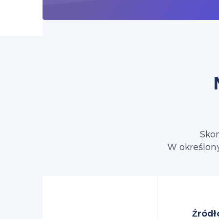
Skon
W określon
Źródł