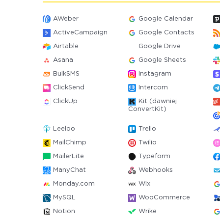
AWeber
Google Calendar
ActiveCampaign
Google Contacts
Airtable
Google Drive
Asana
Google Sheets
BulkSMS
Instagram
ClickSend
Intercom
ClickUp
Kit (dawniej
ConvertKit)
Leeloo
Trello
MailChimp
Twilio
MailerLite
Typeform
ManyChat
Webhooks
Monday.com
Wix
MySQL
WooCommerce
Notion
Wrike