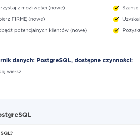
rzystaj z możliwości (nowe)
Szanse
bierz FIRMĘ (nowe)
Uzyska
bądź potencjalnych klientów (nowe)
Pozysku
rnik danych: PostgreSQL, dostępne czynności:
aj wiersz
PostgreSQL
eSQL?