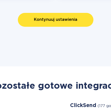
Kontynuuj ustawienia
zostałe gotowe integra
ClickSend
(177 g