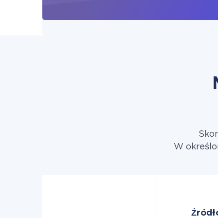
Skon
W określo
Źródł