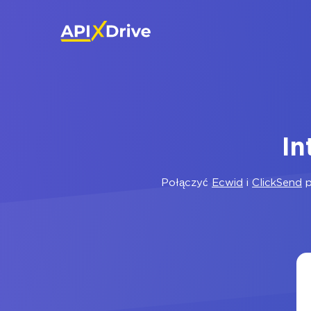
In
Połączyć
Ecwid
i
ClickSend
p