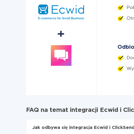
Po
Ot
Odbio
Dod
Wyś
FAQ na temat integracji Ecwid i Cl
Jak odbywa się integracja Ecwid i ClickSen