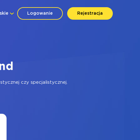
skie
Logowanie
Rejestracja
end
ycznej czy specjalistycznej.