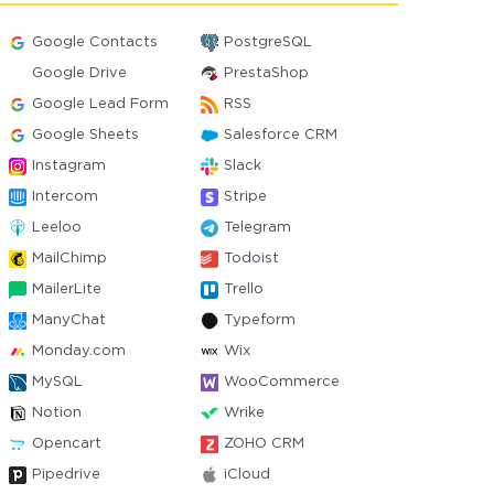
Google Contacts
PostgreSQL
Google Drive
PrestaShop
Google Lead Form
RSS
Google Sheets
Salesforce CRM
Instagram
Slack
Intercom
Stripe
Leeloo
Telegram
MailChimp
Todoist
MailerLite
Trello
ManyChat
Typeform
Monday.com
Wix
MySQL
WooCommerce
Notion
Wrike
Opencart
ZOHO CRM
Pipedrive
iCloud