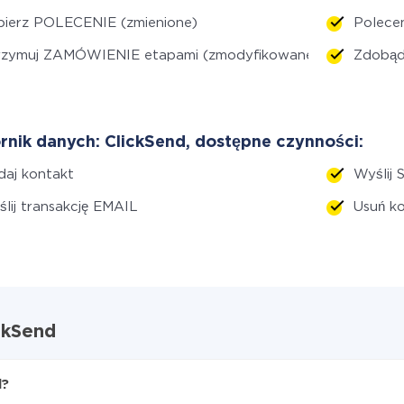
bierz POLECENIE (zmienione)
Polece
rzymuj ZAMÓWIENIE etapami (zmodyfikowane)
Zdobą
rnik danych: ClickSend, dostępne czynności:
aj kontakt
Wyślij 
lij transakcję EMAIL
Usuń k
ickSend
d?