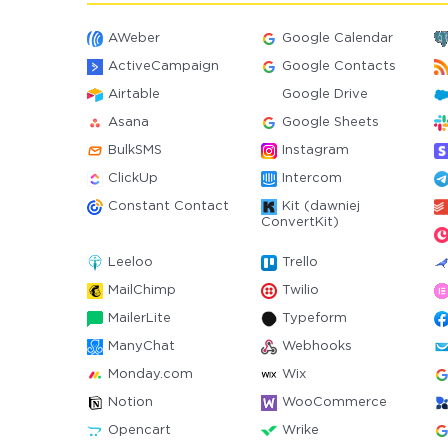
AWeber
Google Calendar
ActiveCampaign
Google Contacts
Airtable
Google Drive
Asana
Google Sheets
BulkSMS
Instagram
ClickUp
Intercom
Constant Contact
Kit (dawniej
ConvertKit)
Leeloo
Trello
MailChimp
Twilio
MailerLite
Typeform
ManyChat
Webhooks
Monday.com
Wix
Notion
WooCommerce
Opencart
Wrike