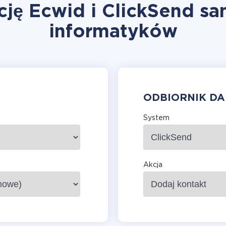
cję Ecwid i ClickSend sa
informatyków
ODBIORNIK D
System
Akcja