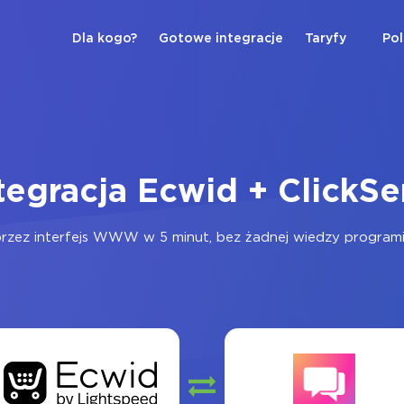
Dla kogo?
Gotowe integracje
Taryfy
Pol
tegracja Ecwid + ClickS
rzez interfejs WWW w 5 minut, bez żadnej wiedzy programist