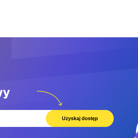
wy
Uzyskaj dostęp