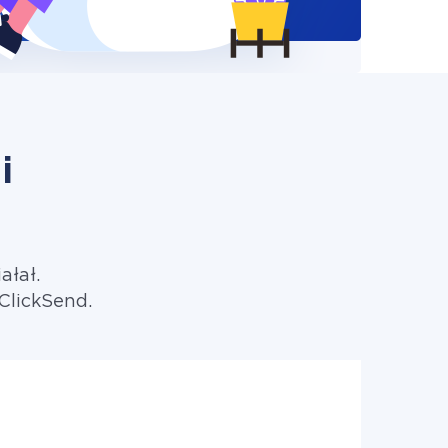
i
ałał.
ClickSend.