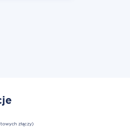
cje
otowych złączy)