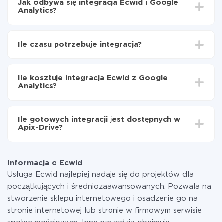
Jak odbywa się integracja Ecwid i Google
Analytics?
Najpierw
zarejestruj się w ApiX-Drive
Wybierz, jakie dane przenieść z Ecwid do Google
Ile czasu potrzebuje integracja?
Analytics
Włącz aktualizację
W zależności od systemu, z którym będziesz
Teraz dane będą automatycznie przesyłane z
integrować, czas konfiguracji może się różnić i wynosić
Ecwid do Google Analytics
Ile kosztuje integracja Ecwid z Google
od 5 do 30 minut. Konfiguracja zajmuje średnio 10-15
Analytics?
minut.
Za właśnie integrację nie musisz płacić nic, a cała
funkcjonalność jest dostępna we wszystkich taryfach.
Ile gotowych integracji jest dostępnych w
Płacisz tylko za ilość danych, która faktycznie jest
Apix-Drive?
przekazywana z jednego z Twoich systemów do
drugiego za pośrednictwem naszej usługi. Jeśli
W tej chwili zakończyliśmy 296+ integracji oprócz
dysponujesz niewielką ilością danych miesięcznie,
Ecwid i Google Analytics
możesz bezpiecznie skorzystać z darmowej taryfy lub
Informacja o Ecwid
w razie potrzeby przełączyć się na płatną. Więcej
Usługa Ecwid najlepiej nadaje się do projektów dla
informacji o
taryfach
.
początkujących i średniozaawansowanych. Pozwala na
stworzenie sklepu internetowego i osadzenie go na
stronie internetowej lub stronie w firmowym serwisie