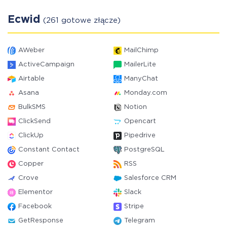
Ecwid
(261 gotowe złącze)
AWeber
MailChimp
ActiveCampaign
MailerLite
Airtable
ManyChat
Asana
Monday.com
BulkSMS
Notion
ClickSend
Opencart
ClickUp
Pipedrive
Constant Contact
PostgreSQL
Copper
RSS
Crove
Salesforce CRM
Elementor
Slack
Facebook
Stripe
GetResponse
Telegram