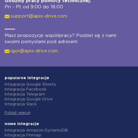
Godziny pracy pomocy technicznej:
Pn - Pt od 9:00 do 18:00
support@apix-drive.com
Masz propozycje współpracy? Podziel się z nami
swoimi pomysłami pod adresem:
igor@apix-drive.com
popularne integracje
Integracja Google Sheets
Integracja Facebook
Integracja Telegram
Integracja Google Drive
Integracja Slack
Integracja MailChimp
Pokaż więcej
Integracja Gmail
Integracja Trello
Integracja ClickUp
nowe integracje
Integracja Airtable
Integracja Amazon DynamoDB
Integracja Google Contacts
Integracja Finmap