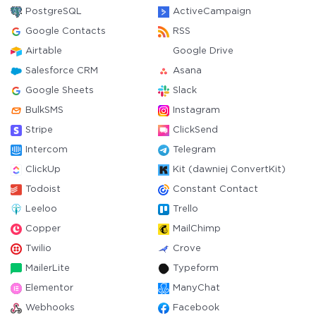
PostgreSQL
ActiveCampaign
Google Contacts
RSS
Airtable
Google Drive
Salesforce CRM
Asana
Google Sheets
Slack
BulkSMS
Instagram
Stripe
ClickSend
Intercom
Telegram
ClickUp
Kit (dawniej ConvertKit)
Todoist
Constant Contact
Leeloo
Trello
Copper
MailChimp
Twilio
Crove
MailerLite
Typeform
Elementor
ManyChat
Webhooks
Facebook