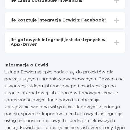
Ile czasu potrzebuje integracja?
Facebook
Włącz aktualizację
W zależności od systemu, z którym będziesz
Teraz dane będą automatycznie przesyłane z
integrować, czas konfiguracji może się różnić i wynosić
Ecwid do Facebook
Ile kosztuje integracja Ecwid z Facebook?
od 5 do 30 minut. Konfiguracja zajmuje średnio 10-15
minut.
Za właśnie integrację nie musisz płacić nic, a cała
funkcjonalność jest dostępna we wszystkich taryfach.
Ile gotowych integracji jest dostępnych w
Płacisz tylko za ilość danych, która faktycznie jest
Apix-Drive?
przekazywana z jednego z Twoich systemów do
drugiego za pośrednictwem naszej usługi. Jeśli
W tej chwili zakończyliśmy 296+ integracji oprócz
dysponujesz niewielką ilością danych miesięcznie,
Ecwid i Facebook
możesz bezpiecznie skorzystać z darmowej taryfy lub
Informacja o Ecwid
w razie potrzeby przełączyć się na płatną. Więcej
Usługa Ecwid najlepiej nadaje się do projektów dla
informacji o
taryfach
.
początkujących i średniozaawansowanych. Pozwala na
stworzenie sklepu internetowego i osadzenie go na
stronie internetowej lub stronie w firmowym serwisie
społecznościowym. Inne narzędzia obejmują
zarządzanie wieloma witrynami sklepowymi z jednego
panelu, sprzedaż kuponów i cen hurtowych, integrację
usług płatności i dostawy itp. Jedną z ciekawszych
funkcji Ecwida jest udostępnienie startowej strony typu