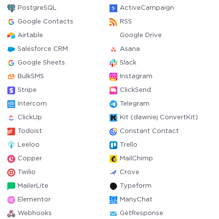
PostgreSQL
ActiveCampaign
Google Contacts
RSS
Airtable
Google Drive
Salesforce CRM
Asana
Google Sheets
Slack
BulkSMS
Instagram
Stripe
ClickSend
Intercom
Telegram
ClickUp
Kit (dawniej ConvertKit)
Todoist
Constant Contact
Leeloo
Trello
Copper
MailChimp
Twilio
Crove
MailerLite
Typeform
Elementor
ManyChat
Webhooks
GetResponse