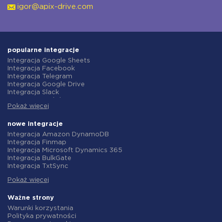
igor@apix-drive.com
popularne integracje
Integracja Google Sheets
Integracja Facebook
Integracja Telegram
Integracja Google Drive
Integracja Slack
Integracja MailChimp
Pokaż więcej
Integracja Gmail
Integracja Trello
Integracja ClickUp
nowe integracje
Integracja Airtable
Integracja Amazon DynamoDB
Integracja Google Contacts
Integracja Finmap
Integracja OpenAI (ChatGPT)
Integracja Microsoft Dynamics 365
Integracja Instagram
Integracja BulkGate
Integracja ActiveCampaign
Integracja TxtSync
Integracja Typeform
Integracja Wire2Air
Integracja Salesforce CRM
Pokaż więcej
Integracja Corezoid
Integracja Monday.com
Integracja Infobip
Integracja Notion
Integracja Instasent
Ważne strony
Integracja Stripe
Integracja AtomPark
Warunki korzystania
Integracja AWeber
Integracja TXTImpact
Polityka prywatności
Integracja Asana
Integracja Campaign Monitor