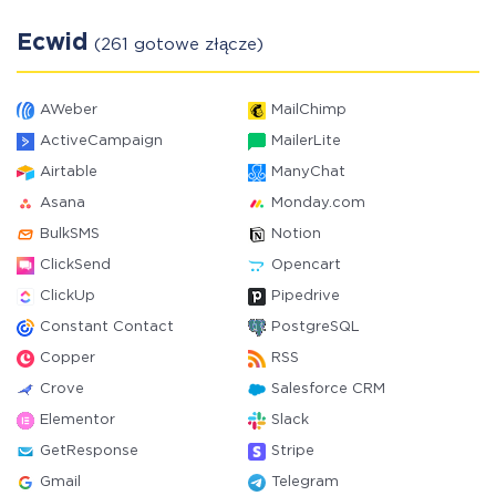
Ecwid
(261 gotowe złącze)
AWeber
MailChimp
ActiveCampaign
MailerLite
Airtable
ManyChat
Asana
Monday.com
BulkSMS
Notion
ClickSend
Opencart
ClickUp
Pipedrive
Constant Contact
PostgreSQL
Copper
RSS
Crove
Salesforce CRM
Elementor
Slack
GetResponse
Stripe
Gmail
Telegram