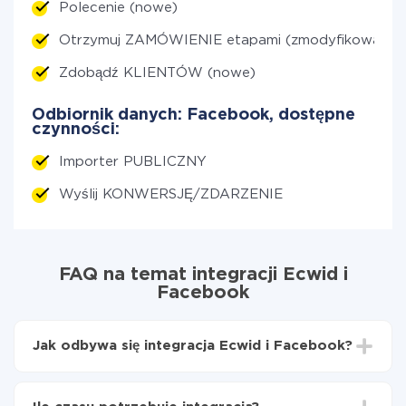
Polecenie (nowe)
Otrzymuj ZAMÓWIENIE etapami (zmodyfikowane)
Zdobądź KLIENTÓW (nowe)
Odbiornik danych: Facebook, dostępne
czynności:
Importer PUBLICZNY
Wyślij KONWERSJĘ/ZDARZENIE
FAQ na temat integracji Ecwid i
Facebook
Jak odbywa się integracja Ecwid i Facebook?
Najpierw
zarejestruj się w ApiX-Drive
Wybierz, jakie dane przenieść z Ecwid do