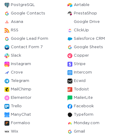
PostgreSQL
Airtable
Google Contacts
PrestaShop
Asana
Google Drive
RSS
ClickUp
Google Lead Form
Salesforce CRM
Contact Form 7
Google Sheets
Slack
Copper
Instagram
Stripe
Crove
Intercom
Telegram
Ecwid
MailChimp
Todoist
Elementor
MailerLite
Trello
Facebook
ManyChat
Typeform
Formaloo
Monday.com
Wix
Gmail