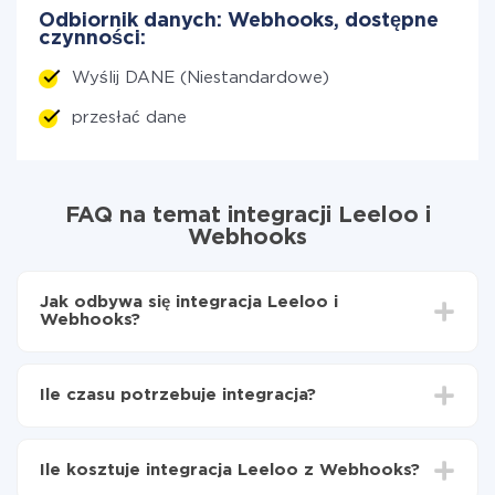
Odbiornik danych: Webhooks, dostępne
czynności:
Wyślij DANE (Niestandardowe)
przesłać dane
FAQ na temat integracji Leeloo i
Webhooks
Jak odbywa się integracja Leeloo i
Webhooks?
Najpierw
zarejestruj się w ApiX-Drive
Wybierz, jakie dane przenieść z Leeloo do
Ile czasu potrzebuje integracja?
Webhooks
Włącz aktualizację
W zależności od systemu, z którym będziesz
Teraz dane będą automatycznie przesyłane z
integrować, czas konfiguracji może się różnić i wynosić
Leeloo do Webhooks
Ile kosztuje integracja Leeloo z Webhooks?
od 5 do 30 minut. Konfiguracja zajmuje średnio 10-15