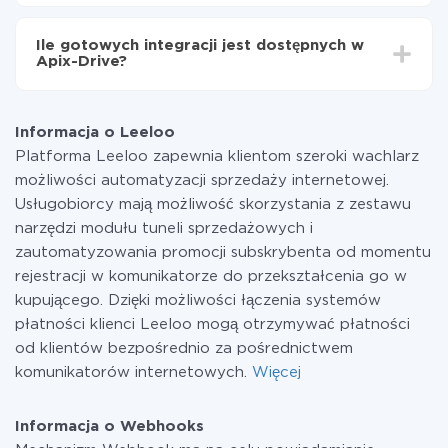
minut.
Za właśnie integrację nie musisz płacić nic, a cała
funkcjonalność jest dostępna we wszystkich taryfach.
Ile gotowych integracji jest dostępnych w
Płacisz tylko za ilość danych, która faktycznie jest
Apix-Drive?
przekazywana z jednego z Twoich systemów do
drugiego za pośrednictwem naszej usługi. Jeśli
W tej chwili zakończyliśmy 296+ integracji oprócz
dysponujesz niewielką ilością danych miesięcznie,
Leeloo i Webhooks
możesz bezpiecznie skorzystać z darmowej taryfy lub
Informacja o Leeloo
w razie potrzeby przełączyć się na płatną. Więcej
Platforma Leeloo zapewnia klientom szeroki wachlarz
informacji o
taryfach
.
możliwości automatyzacji sprzedaży internetowej.
Usługobiorcy mają możliwość skorzystania z zestawu
narzędzi modułu tuneli sprzedażowych i
zautomatyzowania promocji subskrybenta od momentu
rejestracji w komunikatorze do przekształcenia go w
kupującego. Dzięki możliwości łączenia systemów
płatności klienci Leeloo mogą otrzymywać płatności
od klientów bezpośrednio za pośrednictwem
komunikatorów internetowych.
Więcej
Informacja o Webhooks