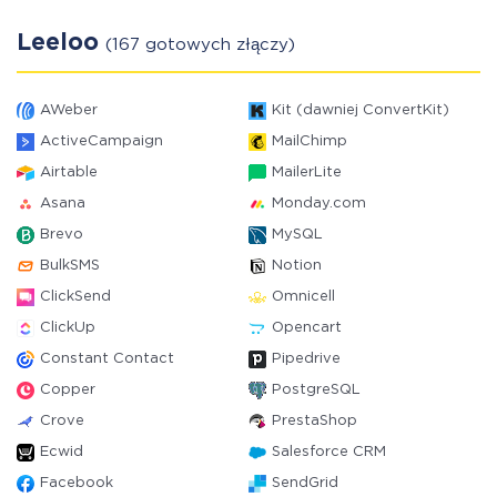
Leeloo
(167 gotowych złączy)
AWeber
Kit (dawniej ConvertKit)
ActiveCampaign
MailChimp
Airtable
MailerLite
Asana
Monday.com
Brevo
MySQL
BulkSMS
Notion
ClickSend
Omnicell
ClickUp
Opencart
Constant Contact
Pipedrive
Copper
PostgreSQL
Crove
PrestaShop
Ecwid
Salesforce CRM
Facebook
SendGrid