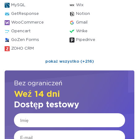
MySQL
Wix
GetResponse
Notion
WooCommerce
Gmail
Opencart
Wrike
GoZen Forms
Pipedrive
ZOHO CRM
pokaż wszystko (+216)
Bez ograniczeń
Weź 14 dni
Dostęp testowy