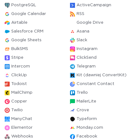
PostgreSQL
ActiveCampaign
Google Calendar
RSS
Airtable
Google Drive
Salesforce CRM
Asana
Google Sheets
Slack
BulkSMS
Instagram
Stripe
ClickSend
Intercom
Telegram
ClickUp
Kit (dawniej ConvertKit)
Todoist
Constant Contact
MailChimp
Trello
Copper
MailerLite
Twilio
Crove
ManyChat
Typeform
Elementor
Monday.com
Webhooks
Facebook