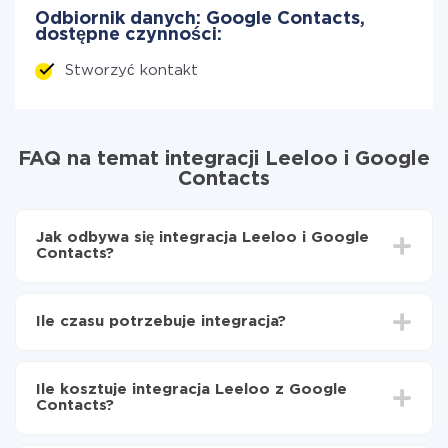
Odbiornik danych: Google Contacts,
dostępne czynności:
Stworzyć kontakt
FAQ na temat integracji Leeloo i Google
Contacts
Jak odbywa się integracja Leeloo i Google
Contacts?
Najpierw
zarejestruj się w ApiX-Drive
Wybierz, jakie dane przenieść z Leeloo do Google
Ile czasu potrzebuje integracja?
Contacts
Włącz aktualizację
W zależności od systemu, z którym będziesz
Teraz dane będą automatycznie przesyłane z
integrować, czas konfiguracji może się różnić i wynosić
Leeloo do Google Contacts
Ile kosztuje integracja Leeloo z Google
od 5 do 30 minut. Konfiguracja zajmuje średnio 10-15
Contacts?
minut.
Za właśnie integrację nie musisz płacić nic, a cała