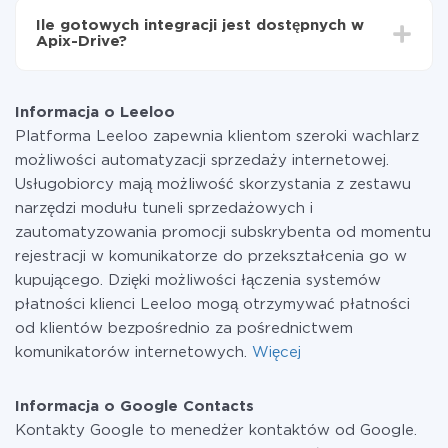
funkcjonalność jest dostępna we wszystkich taryfach.
Ile gotowych integracji jest dostępnych w
Płacisz tylko za ilość danych, która faktycznie jest
Apix-Drive?
przekazywana z jednego z Twoich systemów do
drugiego za pośrednictwem naszej usługi. Jeśli
W tej chwili zakończyliśmy 296+ integracji oprócz
dysponujesz niewielką ilością danych miesięcznie,
Leeloo i Google Contacts
możesz bezpiecznie skorzystać z darmowej taryfy lub
Informacja o Leeloo
w razie potrzeby przełączyć się na płatną. Więcej
Platforma Leeloo zapewnia klientom szeroki wachlarz
informacji o
taryfach
.
możliwości automatyzacji sprzedaży internetowej.
Usługobiorcy mają możliwość skorzystania z zestawu
narzędzi modułu tuneli sprzedażowych i
zautomatyzowania promocji subskrybenta od momentu
rejestracji w komunikatorze do przekształcenia go w
kupującego. Dzięki możliwości łączenia systemów
płatności klienci Leeloo mogą otrzymywać płatności
od klientów bezpośrednio za pośrednictwem
komunikatorów internetowych.
Więcej
Informacja o Google Contacts
Kontakty Google to menedżer kontaktów od Google.