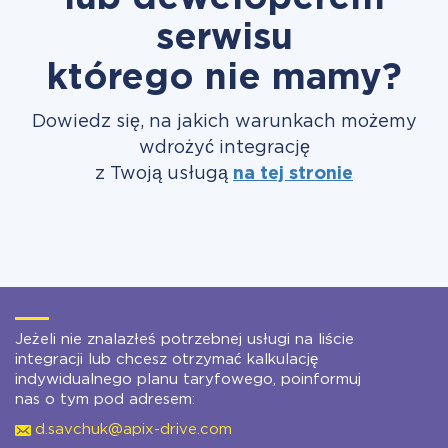
serwisu
którego nie mamy?
Dowiedz się, na jakich warunkach możemy
wdrożyć integrację
z Twoją usługą
na tej stronie
Jeżeli nie znalazłeś potrzebnej usługi na liście
integracji lub chcesz otrzymać kalkulację
indywidualnego planu taryfowego, poinformuj
nas o tym pod adresem:
d.savchuk@apix-drive.com