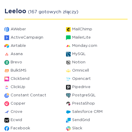
Leeloo
(167 gotowych złączy)
AWeber
MailChimp
ActiveCampaign
MailerLite
Airtable
Monday.com
Asana
MySQL
Brevo
Notion
BulkSMS
Omnicell
ClickSend
Opencart
ClickUp
Pipedrive
Constant Contact
PostgreSQL
Copper
PrestaShop
Crove
Salesforce CRM
Ecwid
SendGrid
Facebook
Slack