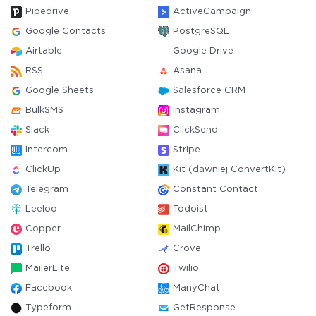
Pipedrive
ActiveCampaign
Google Contacts
PostgreSQL
Airtable
Google Drive
RSS
Asana
Google Sheets
Salesforce CRM
BulkSMS
Instagram
Slack
ClickSend
Intercom
Stripe
ClickUp
Kit (dawniej ConvertKit)
Telegram
Constant Contact
Leeloo
Todoist
Copper
MailChimp
Trello
Crove
MailerLite
Twilio
Facebook
ManyChat
Typeform
GetResponse