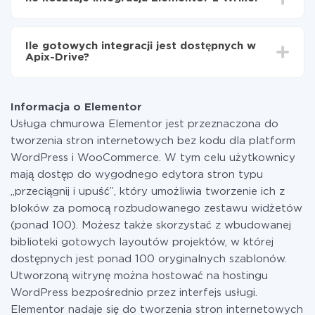
od 5 do 30 minut. Konfiguracja zajmuje średnio 10-15
minut.
Za właśnie integrację nie musisz płacić nic, a cała
funkcjonalność jest dostępna we wszystkich taryfach.
Ile gotowych integracji jest dostępnych w
Płacisz tylko za ilość danych, która faktycznie jest
Apix-Drive?
przekazywana z jednego z Twoich systemów do
drugiego za pośrednictwem naszej usługi. Jeśli
W tej chwili zakończyliśmy 296+ integracji oprócz
dysponujesz niewielką ilością danych miesięcznie,
Elementor i Wrike
możesz bezpiecznie skorzystać z darmowej taryfy lub
Informacja o Elementor
w razie potrzeby przełączyć się na płatną. Więcej
Usługa chmurowa Elementor jest przeznaczona do
informacji o
taryfach
.
tworzenia stron internetowych bez kodu dla platform
WordPress i WooCommerce. W tym celu użytkownicy
mają dostęp do wygodnego edytora stron typu
„przeciągnij i upuść”, który umożliwia tworzenie ich z
bloków za pomocą rozbudowanego zestawu widżetów
(ponad 100). Możesz także skorzystać z wbudowanej
biblioteki gotowych layoutów projektów, w której
dostępnych jest ponad 100 oryginalnych szablonów.
Utworzoną witrynę można hostować na hostingu
WordPress bezpośrednio przez interfejs usługi.
Elementor nadaje się do tworzenia stron internetowych