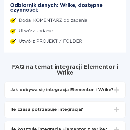
Odbiornik danych: Wrike, dostępne
czynności:
Dodaj KOMENTARZ do zadania
Utwórz zadanie
Utwórz PROJEKT / FOLDER
FAQ na temat integracji Elementor i
Wrike
Jak odbywa się integracja Elementor i Wrike?
Najpierw
zarejestruj się w ApiX-Drive
Wybierz, jakie dane przenieść z Elementor do
Ile czasu potrzebuje integracja?
Wrike
Włącz aktualizację
W zależności od systemu, z którym będziesz
Teraz dane będą automatycznie przesyłane z
integrować, czas konfiguracji może się różnić i wynosić
Elementor do Wrike
Ile kosztuje integracja Elementor z Wrike?