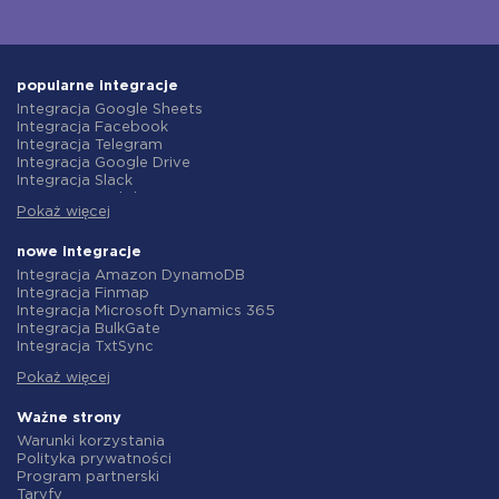
popularne integracje
Integracja Google Sheets
Integracja Facebook
Integracja Telegram
Integracja Google Drive
Integracja Slack
Integracja MailChimp
Pokaż więcej
Integracja Gmail
Integracja Trello
Integracja ClickUp
nowe integracje
Integracja Airtable
Integracja Amazon DynamoDB
Integracja Google Contacts
Integracja Finmap
Integracja OpenAI (ChatGPT)
Integracja Microsoft Dynamics 365
Integracja Instagram
Integracja BulkGate
Integracja ActiveCampaign
Integracja TxtSync
Integracja Typeform
Integracja Wire2Air
Integracja Salesforce CRM
Pokaż więcej
Integracja Corezoid
Integracja Monday.com
Integracja Infobip
Integracja Notion
Integracja Instasent
Ważne strony
Integracja Stripe
Integracja AtomPark
Warunki korzystania
Integracja AWeber
Integracja TXTImpact
Polityka prywatności
Integracja Asana
Integracja Campaign Monitor
Program partnerski
Integracja ZOHO CRM
Integracja CM.com
Taryfy