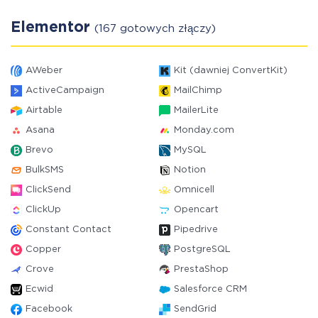
Elementor
(167 gotowych złączy)
AWeber
Kit (dawniej ConvertKit)
ActiveCampaign
MailChimp
Airtable
MailerLite
Asana
Monday.com
Brevo
MySQL
BulkSMS
Notion
ClickSend
Omnicell
ClickUp
Opencart
Constant Contact
Pipedrive
Copper
PostgreSQL
Crove
PrestaShop
Ecwid
Salesforce CRM
Facebook
SendGrid