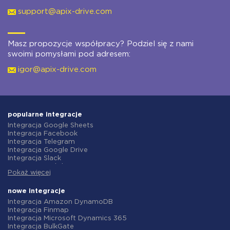
support@apix-drive.com
Masz propozycje współpracy? Podziel się z nami
swoimi pomysłami pod adresem:
igor@apix-drive.com
popularne integracje
Integracja Google Sheets
Integracja Facebook
Integracja Telegram
Integracja Google Drive
Integracja Slack
Integracja MailChimp
Pokaż więcej
Integracja Gmail
Integracja Trello
Integracja ClickUp
nowe integracje
Integracja Airtable
Integracja Amazon DynamoDB
Integracja Google Contacts
Integracja Finmap
Integracja OpenAI (ChatGPT)
Integracja Microsoft Dynamics 365
Integracja Instagram
Integracja BulkGate