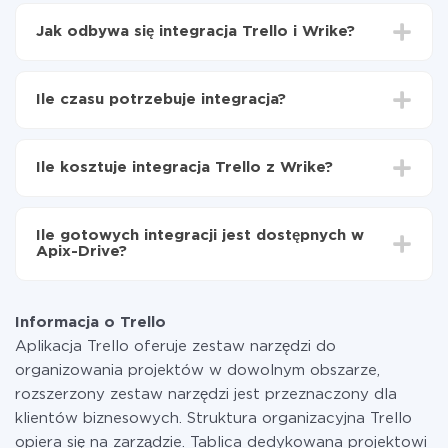
Jak odbywa się integracja Trello i Wrike?
Najpierw
zarejestruj się w ApiX-Drive
Wybierz, jakie dane przenieść z Trello do Wrike
Ile czasu potrzebuje integracja?
Włącz aktualizację
Teraz dane będą automatycznie przesyłane z Trello
W zależności od systemu, z którym będziesz
do Wrike
integrować, czas konfiguracji może się różnić i wynosić
Ile kosztuje integracja Trello z Wrike?
od 5 do 30 minut. Konfiguracja zajmuje średnio 10-15
minut.
Za właśnie integrację nie musisz płacić nic, a cała
funkcjonalność jest dostępna we wszystkich taryfach.
Ile gotowych integracji jest dostępnych w
Płacisz tylko za ilość danych, która faktycznie jest
Apix-Drive?
przekazywana z jednego z Twoich systemów do
drugiego za pośrednictwem naszej usługi. Jeśli
W tej chwili zakończyliśmy 296+ integracji oprócz
dysponujesz niewielką ilością danych miesięcznie,
Trello i Wrike
możesz bezpiecznie skorzystać z darmowej taryfy lub
Informacja o Trello
w razie potrzeby przełączyć się na płatną. Więcej
Aplikacja Trello oferuje zestaw narzędzi do
informacji o
taryfach
.
organizowania projektów w dowolnym obszarze,
rozszerzony zestaw narzędzi jest przeznaczony dla
klientów biznesowych. Struktura organizacyjna Trello
opiera się na zarządzie. Tablica dedykowana projektowi