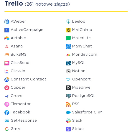
Trello
(261 gotowe złącze)
AWeber
Leeloo
ActiveCampaign
MailChimp
Airtable
MailerLite
Asana
ManyChat
BulkSMS
Monday.com
ClickSend
MySQL
ClickUp
Notion
Constant Contact
Opencart
Copper
Pipedrive
Crove
PostgreSQL
Elementor
RSS
Facebook
Salesforce CRM
GetResponse
Slack
Gmail
Stripe