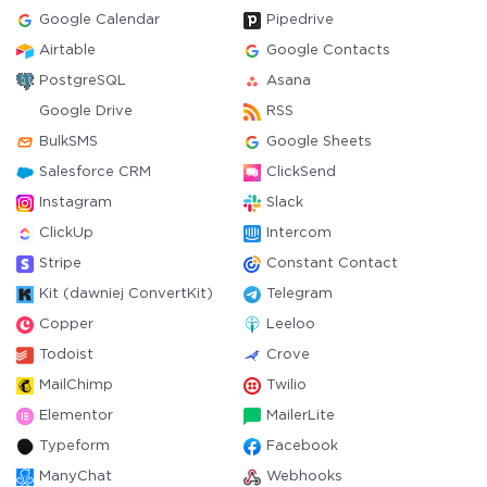
Google Calendar
Pipedrive
Airtable
Google Contacts
PostgreSQL
Asana
Google Drive
RSS
BulkSMS
Google Sheets
Salesforce CRM
ClickSend
Instagram
Slack
ClickUp
Intercom
Stripe
Constant Contact
Kit (dawniej ConvertKit)
Telegram
Copper
Leeloo
Todoist
Crove
MailChimp
Twilio
Elementor
MailerLite
Typeform
Facebook
ManyChat
Webhooks