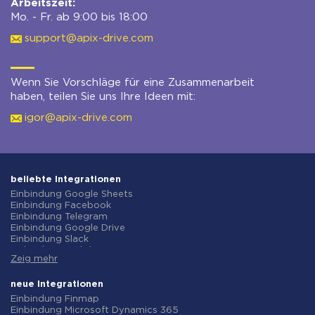
Arbeitszeit:
Mo. - Fr. ab 9:00 bis 18:00
support@apix-drive.com
Wenn Sie Vorschläge für eine Zusammenarbeit
haben, teilen Sie uns Ihre Ideen mit:
igor@apix-drive.com
beliebte Integrationen
Einbindung Google Sheets
Einbindung Facebook
Einbindung Telegram
Einbindung Google Drive
Einbindung Slack
Einbindung MailChimp
Zeig mehr
Einbindung Gmail
Einbindung Trello
Einbindung ClickUp
neue Integrationen
Einbindung Airtable
Einbindung Finmap
Einbindung Google Contacts
Einbindung Microsoft Dynamics 365