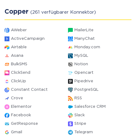
Copper
(261 verfügbarer Konnektor)
AWeber
MailerLite
ActiveCampaign
ManyChat
Airtable
Monday.com
Asana
MySQL
BulkSMS
Notion
ClickSend
Opencart
ClickUp
Pipedrive
Constant Contact
PostgreSQL
Crove
RSS
Elementor
Salesforce CRM
Facebook
Slack
GetResponse
Stripe
Gmail
Telegram