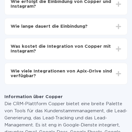
Wie erfolgt die Einbindung von Copper und
Instagram?
Zuerst muss man sich
bei ApiX-Drive registrieren
Wählen, welche Daten von Copper auf Instagram zu
Wie lange dauert die Einbindung?
übertragen
Automatische Aktualisierung aktivieren
Je nach System, das Sie integrieren möchten, kann die
Jetzt werden die Daten automatisch von Copper
Einrichtungszeit zwischen 5 und 30 Minuten variieren.
auf Instagram übertragen
Was kostet die Integration von Copper mit
Im Durchschnitt dauert es 10-15 Minuten.
Instagram?
Sie müssen für die Integration nicht bezahlen, da alle
Funktionen in allen Tarifplänen verfügbar sind. Sie
Wie viele Integrationen von Apix-Drive sind
zahlen nur für die Datenmenge, die über unseren
verfügbar?
Service von einem System auf ein anderes übertragen
wird. Wenn Sie eine geringe Datenmenge pro Monat
Zurzeit haben wir 296+ Integrationen ausser Copper
haben, können Sie einen kostenlosen Plan nutzen und
und Instagram
bei Bedarf zu einem kostenpflichtigen wechseln.
Information über Copper
Weitere Informationen zu
Tarifen
.
Die CRM-Plattform Copper bietet eine breite Palette
von Tools für das Kundenstammmanagement, die Lead-
Generierung, das Lead-Tracking und das Lead-
Management. Es ist eng in Google-Dienste integriert,