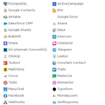
PostgreSQL
ActiveCampaign
Google Contacts
RSS
Airtable
Google Drive
Salesforce CRM
Asana
Google Sheets
Slack
BulkSMS
Intercom
Stripe
ClickSend
Kit (ehemals ConvertKit)
Telegram
ClickUp
Leeloo
Todoist
Constant Contact
MailChimp
Trello
Crove
MailerLite
Twilio
Elementor
ManyChat
Typeform
Facebook
Monday.com
Webhooks
GetResponse