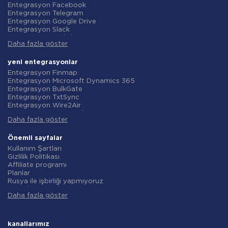
Entegrasyon Facebook
Entegrasyon Telegram
Entegrasyon Google Drive
Entegrasyon Slack
Entegrasyon MailChimp
Daha fazla göster
Entegrasyon Gmail
Entegrasyon Trello
Entegrasyon ClickUp
yeni entegrasyonlar
Entegrasyon Airtable
Entegrasyon Finmap
Entegrasyon Google Contacts
Entegrasyon Microsoft Dynamics 365
Entegrasyon OpenAI (ChatGPT)
Entegrasyon BulkGate
Entegrasyon Instagram
Entegrasyon TxtSync
Entegrasyon ActiveCampaign
Entegrasyon Wire2Air
Entegrasyon Typeform
Entegrasyon Corezoid
Entegrasyon Salesforce CRM
Daha fazla göster
Entegrasyon Infobip
Entegrasyon Monday.com
Entegrasyon Instasent
Entegrasyon Notion
Entegrasyon AtomPark
Önemli sayfalar
Entegrasyon Stripe
Entegrasyon TXTImpact
Kullanım Şartları
Entegrasyon AWeber
Entegrasyon Campaign Monitor
Gizlilik Politikası
Entegrasyon Asana
Entegrasyon CM.com
Affiliate programı
Entegrasyon ZOHO CRM
Entegrasyon D7 Networks
Planlar
Entegrasyon Webhooks
Entegrasyon SMS.to
Rusya ile işbirliği yapmıyoruz
Entegrasyon GetResponse
Entegrasyon SMSGlobal
Veri işleme sözleşmesi
Entegrasyon WooCommerce
Entegrasyon Textlocal
Daha fazla göster
iade politikasi
Entegrasyon Pipedrive
Entegrasyon ShoutOUT
Bireysel gelişim
Entegrasyon Google Calendar
Entegrasyon Apifonica
Ortaklık Programı Koşulları
Entegrasyon Opencart
Entegrasyon SMSAPI
Hakkında
kanallarımız
Entegrasyon Todoist
Entegrasyon smsmode