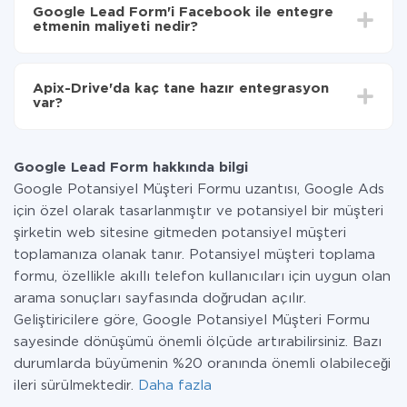
süresi 5 ile 30 dakika arasında değişebilir. Ortalama
Facebook'ye aktarılacaktır.
Google Lead Form'i Facebook ile entegre
olarak, 10-15 dakika sürer.
etmenin maliyeti nedir?
Tüm işlevler tüm tarife planlarında mevcut olduğundan
entegrasyon için ödeme yapmanız gerekmez.
Apix-Drive'da kaç tane hazır entegrasyon
Hizmetimiz aracılığıyla yalnızca bir sisteminizden
var?
diğerine aktarılan veri miktarı için ödeme yaparsınız.
Ayda az miktarda veriye sahipseniz, ücretsiz bir plan
Şu anda Google Lead Form ve Facebook yanında 296
kullanabilir ve gerekirse ücretli bir plana geçebilirsiniz.
+ entegrasyonlarımız var
tarifeleri
hakkında daha fazla bilgi.
Google Lead Form hakkında bilgi
Google Potansiyel Müşteri Formu uzantısı, Google Ads
için özel olarak tasarlanmıştır ve potansiyel bir müşteri
şirketin web sitesine gitmeden potansiyel müşteri
toplamanıza olanak tanır. Potansiyel müşteri toplama
formu, özellikle akıllı telefon kullanıcıları için uygun olan
arama sonuçları sayfasında doğrudan açılır.
Geliştiricilere göre, Google Potansiyel Müşteri Formu
sayesinde dönüşümü önemli ölçüde artırabilirsiniz. Bazı
durumlarda büyümenin %20 oranında önemli olabileceği
ileri sürülmektedir.
Daha fazla