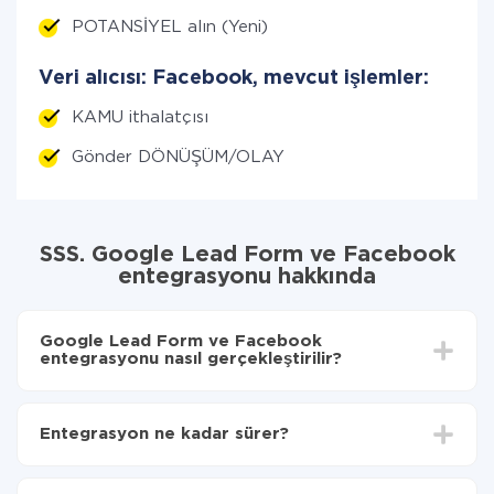
POTANSİYEL alın (Yeni)
Veri alıcısı: Facebook, mevcut işlemler:
KAMU ithalatçısı
Gönder DÖNÜŞÜM/OLAY
SSS. Google Lead Form ve Facebook
entegrasyonu hakkında
Google Lead Form ve Facebook
entegrasyonu nasıl gerçekleştirilir?
İlk olarak,
'ı ApiX-Drive
'a kaydetmeniz gerekir.
Google Lead Form'den Facebook'ye hangi verilerin
Entegrasyon ne kadar sürer?
aktarılacağını seçin
Otomatik güncellemeyi aç
Entegre etmek istediğiniz sisteme bağlı olarak kurulum
Artık veriler otomatik olarak Google Lead Form'den