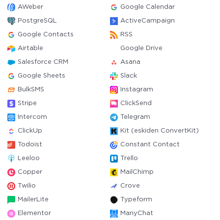
AWeber
Google Calendar
PostgreSQL
ActiveCampaign
Google Contacts
RSS
Airtable
Google Drive
Salesforce CRM
Asana
Google Sheets
Slack
BulkSMS
Instagram
Stripe
ClickSend
Intercom
Telegram
ClickUp
Kit (eskiden ConvertKit)
Todoist
Constant Contact
Leeloo
Trello
Copper
MailChimp
Twilio
Crove
MailerLite
Typeform
Elementor
ManyChat