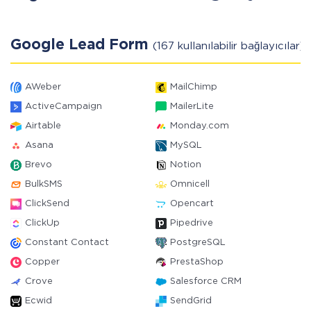
Google Lead Form
(167 kullanılabilir bağlayıcılar)
AWeber
MailChimp
ActiveCampaign
MailerLite
Airtable
Monday.com
Asana
MySQL
Brevo
Notion
BulkSMS
Omnicell
ClickSend
Opencart
ClickUp
Pipedrive
Constant Contact
PostgreSQL
Copper
PrestaShop
Crove
Salesforce CRM
Ecwid
SendGrid