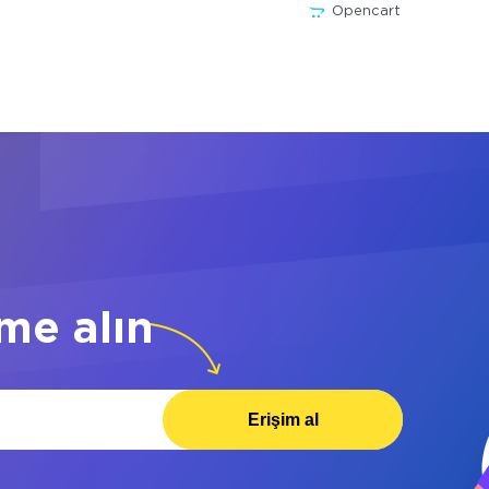
Opencart
me alın
Erişim al