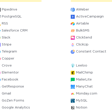
Pipedrive
AWeber
PostgreSQL
ActiveCampaign
RSS
Airtable
Salesforce CRM
BulkSMS
Slack
ClickSend
Stripe
ClickUp
Telegram
Constant Contact
Copper
Crove
Leeloo
Elementor
MailChimp
Facebook
MailerLite
GetResponse
ManyChat
Gmail
Monday.com
GoZen Forms
MySQL
Google Analytics
Notion