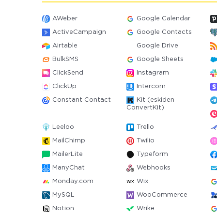
AWeber
Google Calendar
ActiveCampaign
Google Contacts
Airtable
Google Drive
BulkSMS
Google Sheets
ClickSend
Instagram
ClickUp
Intercom
Constant Contact
Kit (eskiden
ConvertKit)
Leeloo
Trello
MailChimp
Twilio
MailerLite
Typeform
ManyChat
Webhooks
Monday.com
Wix
MySQL
WooCommerce
Notion
Wrike