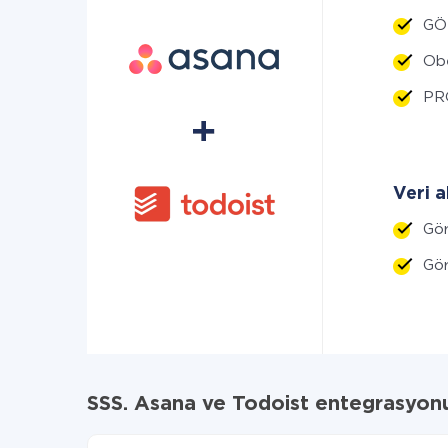
GÖR
Obe
PRO
Veri a
Gör
Gör
SSS. Asana ve Todoist entegrasyon