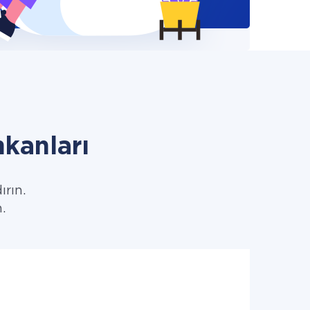
kanları
ırın.
.