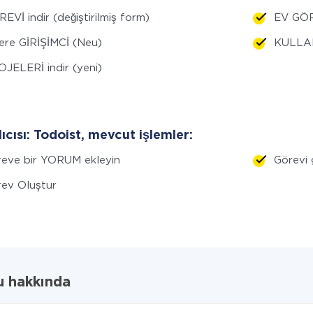
EVİ indir (değiştirilmiş form)
EV GÖRE
re GİRİŞİMCİ (Neu)
KULLAN
JELERİ indir (yeni)
lıcısı: Todoist, mevcut işlemler:
eve bir YORUM ekleyin
Görevi 
ev Oluştur
u hakkında