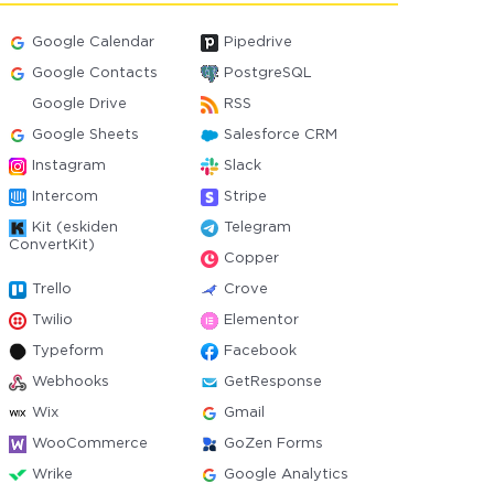
Google Calendar
Pipedrive
Google Contacts
PostgreSQL
Google Drive
RSS
Google Sheets
Salesforce CRM
Instagram
Slack
Intercom
Stripe
Kit (eskiden
Telegram
ConvertKit)
Copper
Trello
Crove
Twilio
Elementor
Typeform
Facebook
Webhooks
GetResponse
Wix
Gmail
WooCommerce
GoZen Forms
Wrike
Google Analytics