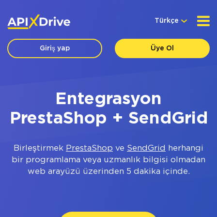
Türkçe
Giriş yap
Üye Ol
Entegrasyon
PrestaShop + SendGrid
Birleştirmek
PrestaShop
ve
SendGrid
herhangi
bir programlama veya uzmanlık bilgisi olmadan
web arayüzü üzerinden 5 dakika içinde.