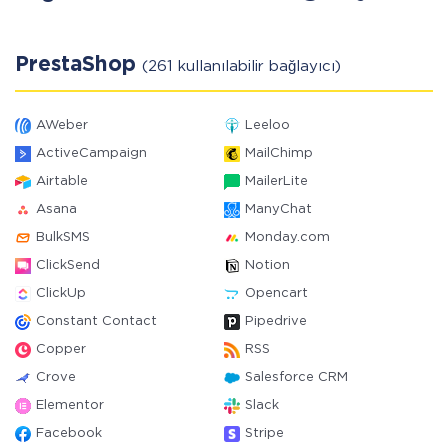
PrestaShop
(261 kullanılabilir bağlayıcı)
AWeber
Leeloo
ActiveCampaign
MailChimp
Airtable
MailerLite
Asana
ManyChat
BulkSMS
Monday.com
ClickSend
Notion
ClickUp
Opencart
Constant Contact
Pipedrive
Copper
RSS
Crove
Salesforce CRM
Elementor
Slack
Facebook
Stripe