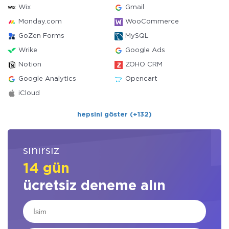
Wix
Gmail
Monday.com
WooCommerce
GoZen Forms
MySQL
Wrike
Google Ads
Notion
ZOHO CRM
Google Analytics
Opencart
iCloud
hepsini göster (+132)
sınırsız
14 gün
ücretsiz deneme alın