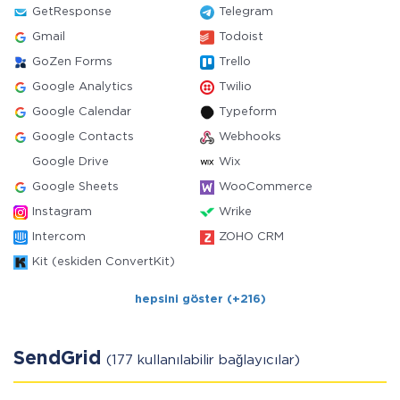
GetResponse
Telegram
Gmail
Todoist
GoZen Forms
Trello
Google Analytics
Twilio
Google Calendar
Typeform
Google Contacts
Webhooks
Google Drive
Wix
Google Sheets
WooCommerce
Instagram
Wrike
Intercom
ZOHO CRM
Kit (eskiden ConvertKit)
hepsini göster (+216)
SendGrid
(177 kullanılabilir bağlayıcılar)