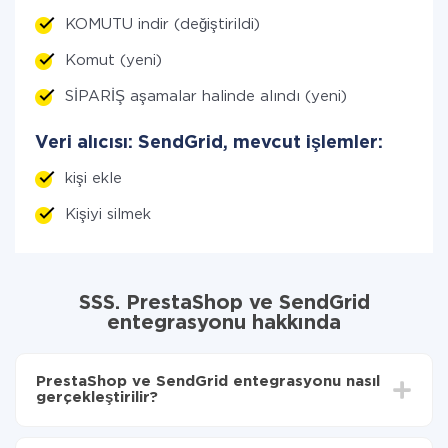
KOMUTU indir (değiştirildi)
Komut (yeni)
SİPARİŞ aşamalar halinde alındı (yeni)
Veri alıcısı: SendGrid, mevcut işlemler:
kişi ekle
Kişiyi silmek
SSS. PrestaShop ve SendGrid
entegrasyonu hakkında
PrestaShop ve SendGrid entegrasyonu nasıl
gerçekleştirilir?
İlk olarak,
'ı ApiX-Drive
'a kaydetmeniz gerekir.