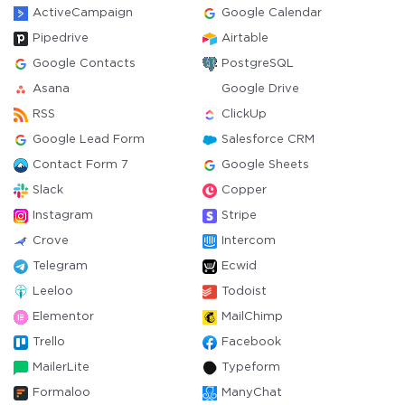
ActiveCampaign
Google Calendar
Pipedrive
Airtable
Google Contacts
PostgreSQL
Asana
Google Drive
RSS
ClickUp
Google Lead Form
Salesforce CRM
Contact Form 7
Google Sheets
Slack
Copper
Instagram
Stripe
Crove
Intercom
Telegram
Ecwid
Leeloo
Todoist
Elementor
MailChimp
Trello
Facebook
MailerLite
Typeform
Formaloo
ManyChat