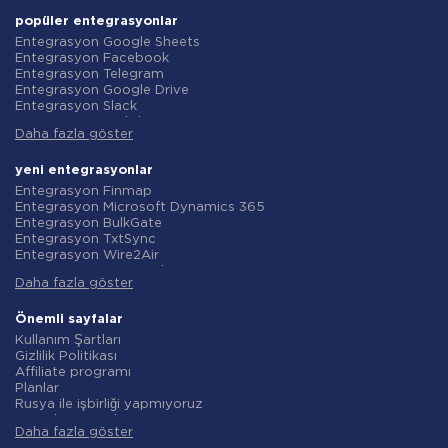
popüler entegrasyonlar
Entegrasyon Google Sheets
Entegrasyon Facebook
Entegrasyon Telegram
Entegrasyon Google Drive
Entegrasyon Slack
Entegrasyon MailChimp
Daha fazla göster
Entegrasyon Gmail
Entegrasyon Trello
Entegrasyon ClickUp
yeni entegrasyonlar
Entegrasyon Airtable
Entegrasyon Finmap
Entegrasyon Google Contacts
Entegrasyon Microsoft Dynamics 365
Entegrasyon OpenAI (ChatGPT)
Entegrasyon BulkGate
Entegrasyon Instagram
Entegrasyon TxtSync
Entegrasyon ActiveCampaign
Entegrasyon Wire2Air
Entegrasyon Typeform
Entegrasyon Corezoid
Entegrasyon Salesforce CRM
Daha fazla göster
Entegrasyon Infobip
Entegrasyon Monday.com
Entegrasyon Instasent
Entegrasyon Notion
Entegrasyon AtomPark
Önemli sayfalar
Entegrasyon Stripe
Entegrasyon TXTImpact
Kullanım Şartları
Entegrasyon AWeber
Entegrasyon Campaign Monitor
Gizlilik Politikası
Entegrasyon Asana
Entegrasyon CM.com
Affiliate programı
Entegrasyon ZOHO CRM
Entegrasyon D7 Networks
Planlar
Entegrasyon Webhooks
Entegrasyon SMS.to
Rusya ile işbirliği yapmıyoruz
Entegrasyon GetResponse
Entegrasyon SMSGlobal
Veri işleme sözleşmesi
Entegrasyon WooCommerce
Entegrasyon Textlocal
Daha fazla göster
iade politikasi
Entegrasyon Pipedrive
Entegrasyon ShoutOUT