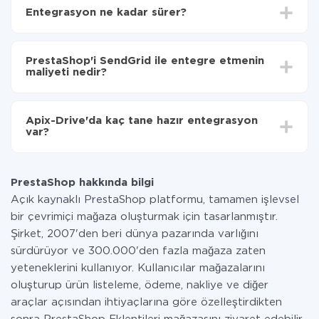
PrestaShop'den SendGrid'ye hangi verilerin
Entegrasyon ne kadar sürer?
aktarılacağını seçin
Otomatik güncellemeyi aç
Entegre etmek istediğiniz sisteme bağlı olarak kurulum
Artık veriler otomatik olarak PrestaShop'den
süresi 5 ile 30 dakika arasında değişebilir. Ortalama
SendGrid'ye aktarılacaktır.
PrestaShop'i SendGrid ile entegre etmenin
olarak, 10-15 dakika sürer.
maliyeti nedir?
Tüm işlevler tüm tarife planlarında mevcut olduğundan
entegrasyon için ödeme yapmanız gerekmez.
Apix-Drive'da kaç tane hazır entegrasyon
Hizmetimiz aracılığıyla yalnızca bir sisteminizden
var?
diğerine aktarılan veri miktarı için ödeme yaparsınız.
Ayda az miktarda veriye sahipseniz, ücretsiz bir plan
Şu anda PrestaShop ve SendGrid yanında 296 +
kullanabilir ve gerekirse ücretli bir plana geçebilirsiniz.
entegrasyonlarımız var
tarifeleri
hakkında daha fazla bilgi.
PrestaShop hakkında bilgi
Açık kaynaklı PrestaShop platformu, tamamen işlevsel
bir çevrimiçi mağaza oluşturmak için tasarlanmıştır.
Şirket, 2007'den beri dünya pazarında varlığını
sürdürüyor ve 300.000'den fazla mağaza zaten
yeteneklerini kullanıyor. Kullanıcılar mağazalarını
oluşturup ürün listeleme, ödeme, nakliye ve diğer
araçlar açısından ihtiyaçlarına göre özelleştirdikten