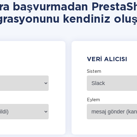
ra başvurmadan PrestaS
grasyonunu kendiniz oluş
VERI ALICISI
Sistem
Eylem