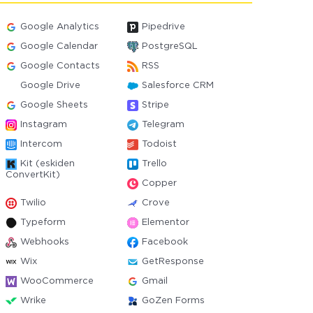
Google Analytics
Pipedrive
Google Calendar
PostgreSQL
Google Contacts
RSS
Google Drive
Salesforce CRM
Google Sheets
Stripe
Instagram
Telegram
Intercom
Todoist
Kit (eskiden
Trello
ConvertKit)
Copper
Twilio
Crove
Typeform
Elementor
Webhooks
Facebook
Wix
GetResponse
WooCommerce
Gmail
Wrike
GoZen Forms