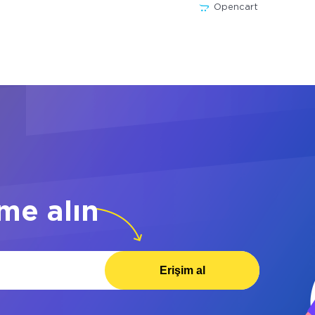
Opencart
me alın
Erişim al