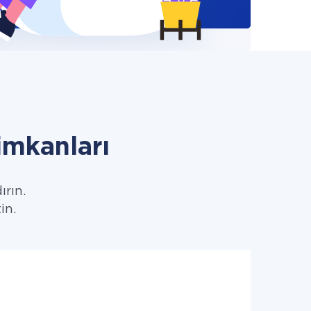
imkanları
ırın.
in.