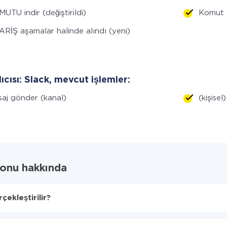
UTU indir (değiştirildi)
Komut 
ARİŞ aşamalar halinde alındı (yeni)
lıcısı: Slack, mevcut işlemler:
aj gönder (kanal)
(kişise
yonu hakkında
ekleştirilir?
cağını seçin