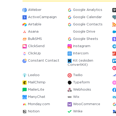
AWeber
Google Analytics
ActiveCampaign
Google Calendar
Airtable
Google Contacts
Asana
Google Drive
BulkSMS
Google Sheets
ClickSend
Instagram
ClickUp
Intercom
Constant Contact
Kit (eskiden
ConvertKit)
Leeloo
Twilio
MailChimp
Typeform
MailerLite
Webhooks
ManyChat
Wix
Monday.com
WooCommerce
Notion
Wrike