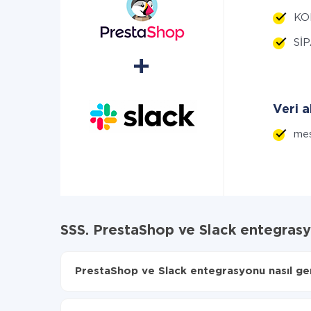
KOM
SİP
Veri a
mes
SSS. PrestaShop ve Slack entegras
PrestaShop ve Slack entegrasyonu nasıl gerç
İlk olarak,
'ı ApiX-Drive
'a kaydetmeniz gerekir.
PrestaShop'den Slack'ye hangi verilerin aktarıla