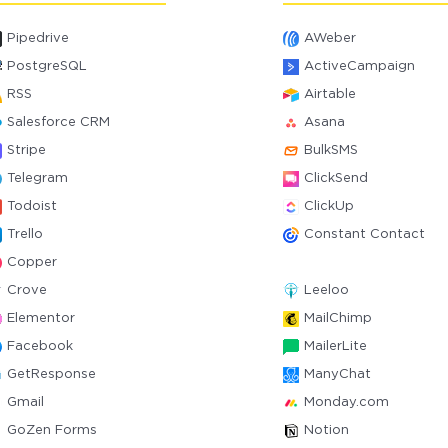
Pipedrive
AWeber
PostgreSQL
ActiveCampaign
RSS
Airtable
Salesforce CRM
Asana
Stripe
BulkSMS
Telegram
ClickSend
Todoist
ClickUp
Trello
Constant Contact
Copper
Crove
Leeloo
Elementor
MailChimp
Facebook
MailerLite
GetResponse
ManyChat
Gmail
Monday.com
GoZen Forms
Notion