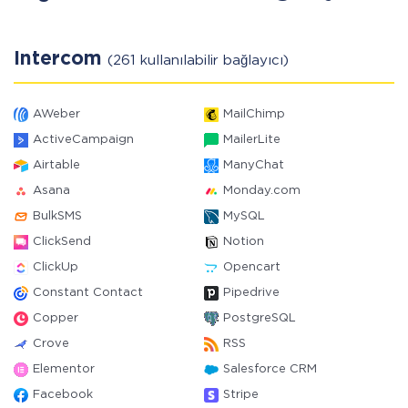
Intercom
(261 kullanılabilir bağlayıcı)
AWeber
MailChimp
ActiveCampaign
MailerLite
Airtable
ManyChat
Asana
Monday.com
BulkSMS
MySQL
ClickSend
Notion
ClickUp
Opencart
Constant Contact
Pipedrive
Copper
PostgreSQL
Crove
RSS
Elementor
Salesforce CRM
Facebook
Stripe