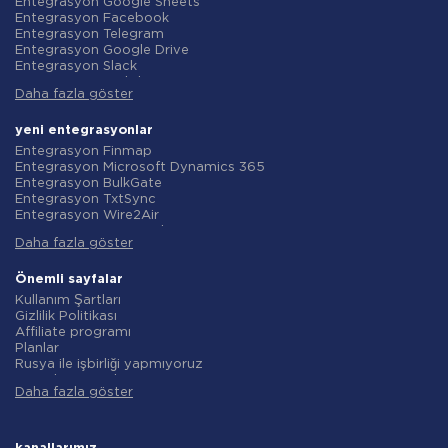
Entegrasyon Google Sheets
Entegrasyon Facebook
Entegrasyon Telegram
Entegrasyon Google Drive
Entegrasyon Slack
Entegrasyon MailChimp
Daha fazla göster
Entegrasyon Gmail
Entegrasyon Trello
Entegrasyon ClickUp
yeni entegrasyonlar
Entegrasyon Airtable
Entegrasyon Finmap
Entegrasyon Google Contacts
Entegrasyon Microsoft Dynamics 365
Entegrasyon OpenAI (ChatGPT)
Entegrasyon BulkGate
Entegrasyon Instagram
Entegrasyon TxtSync
Entegrasyon ActiveCampaign
Entegrasyon Wire2Air
Entegrasyon Typeform
Entegrasyon Corezoid
Entegrasyon Salesforce CRM
Daha fazla göster
Entegrasyon Infobip
Entegrasyon Monday.com
Entegrasyon Instasent
Entegrasyon Notion
Entegrasyon AtomPark
Önemli sayfalar
Entegrasyon Stripe
Entegrasyon TXTImpact
Kullanım Şartları
Entegrasyon AWeber
Entegrasyon Campaign Monitor
Gizlilik Politikası
Entegrasyon Asana
Entegrasyon CM.com
Affiliate programı
Entegrasyon ZOHO CRM
Entegrasyon D7 Networks
Planlar
Entegrasyon Webhooks
Entegrasyon SMS.to
Rusya ile işbirliği yapmıyoruz
Entegrasyon GetResponse
Entegrasyon SMSGlobal
Veri işleme sözleşmesi
Entegrasyon WooCommerce
Entegrasyon Textlocal
Daha fazla göster
iade politikasi
Entegrasyon Pipedrive
Entegrasyon ShoutOUT
Bireysel gelişim
Entegrasyon Google Calendar
Entegrasyon Apifonica
Ortaklık Programı Koşulları
Entegrasyon Opencart
Entegrasyon SMSAPI
Hakkında