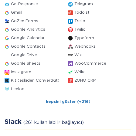
GetResponse
Telegram
Gmail
Todoist
GoZen Forms
Trello
Google Analytics
Twilio
Google Calendar
Typeform
Google Contacts
Webhooks
Google Drive
Wix
Google Sheets
WooCommerce
Instagram
Wrike
Kit (eskiden ConvertKit)
ZOHO CRM
Leeloo
hepsini göster (+216)
Slack
(261 kullanılabilir bağlayıcı)