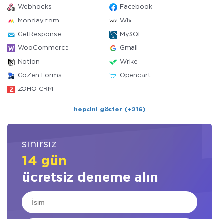
Webhooks
Facebook
Monday.com
Wix
GetResponse
MySQL
WooCommerce
Gmail
Notion
Wrike
GoZen Forms
Opencart
ZOHO CRM
hepsini göster (+216)
sınırsız
14 gün
ücretsiz deneme alın