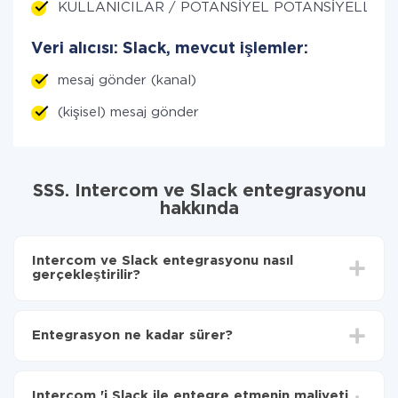
KULLANICILAR / POTANSİYEL POTANSİYELLER ED
Veri alıcısı: Slack, mevcut işlemler:
mesaj gönder (kanal)
(kişisel) mesaj gönder
SSS. Intercom ve Slack entegrasyonu
hakkında
Intercom ve Slack entegrasyonu nasıl
gerçekleştirilir?
İlk olarak,
'ı ApiX-Drive
'a kaydetmeniz gerekir.
Intercom 'den Slack'ye hangi verilerin aktarılacağını
Entegrasyon ne kadar sürer?
seçin
Otomatik güncellemeyi aç
Entegre etmek istediğiniz sisteme bağlı olarak kurulum
Artık veriler otomatik olarak Intercom 'den Slack'ye
süresi 5 ile 30 dakika arasında değişebilir. Ortalama
aktarılacaktır.
Intercom 'i Slack ile entegre etmenin maliyeti