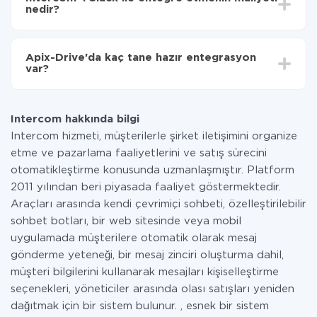
olarak, 10-15 dakika sürer.
nedir?
Tüm işlevler tüm tarife planlarında mevcut olduğundan
entegrasyon için ödeme yapmanız gerekmez.
Apix-Drive'da kaç tane hazır entegrasyon
Hizmetimiz aracılığıyla yalnızca bir sisteminizden
var?
diğerine aktarılan veri miktarı için ödeme yaparsınız.
Ayda az miktarda veriye sahipseniz, ücretsiz bir plan
Şu anda Intercom ve Slack yanında 296 +
kullanabilir ve gerekirse ücretli bir plana geçebilirsiniz.
entegrasyonlarımız var
tarifeleri
hakkında daha fazla bilgi.
Intercom hakkında bilgi
Intercom hizmeti, müşterilerle şirket iletişimini organize
etme ve pazarlama faaliyetlerini ve satış sürecini
otomatikleştirme konusunda uzmanlaşmıştır. Platform
2011 yılından beri piyasada faaliyet göstermektedir.
Araçları arasında kendi çevrimiçi sohbeti, özelleştirilebilir
sohbet botları, bir web sitesinde veya mobil
uygulamada müşterilere otomatik olarak mesaj
gönderme yeteneği, bir mesaj zinciri oluşturma dahil,
müşteri bilgilerini kullanarak mesajları kişiselleştirme
seçenekleri, yöneticiler arasında olası satışları yeniden
dağıtmak için bir sistem bulunur. , esnek bir sistem