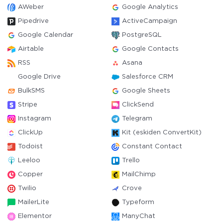
AWeber
Google Analytics
Pipedrive
ActiveCampaign
Google Calendar
PostgreSQL
Airtable
Google Contacts
RSS
Asana
Google Drive
Salesforce CRM
BulkSMS
Google Sheets
Stripe
ClickSend
Instagram
Telegram
ClickUp
Kit (eskiden ConvertKit)
Todoist
Constant Contact
Leeloo
Trello
Copper
MailChimp
Twilio
Crove
MailerLite
Typeform
Elementor
ManyChat